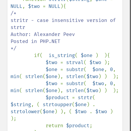
NULL
, 
$two 
= 
NULL
/*

stritr - case insensitive version of 
strtr

Author: Alexander Peev

Posted in PHP.NET

*/

if(  
is_string
( 
$one 
)  ){

$two 
= 
strval
( 
$two 
);

$one 
= 
substr
(  
$one
, 
0
, 
min
( 
strlen
(
$one
), 
strlen
(
$two
) )  );

$two 
= 
substr
(  
$two
, 
0
, 
min
( 
strlen
(
$one
), 
strlen
(
$two
) )  );

$product 
= 
strtr
(  
$string
, ( 
strtoupper
(
$one
) . 
strtolower
(
$one
) ), ( 
$two 
. 
$two 
)  
);

            return 
$product
;
