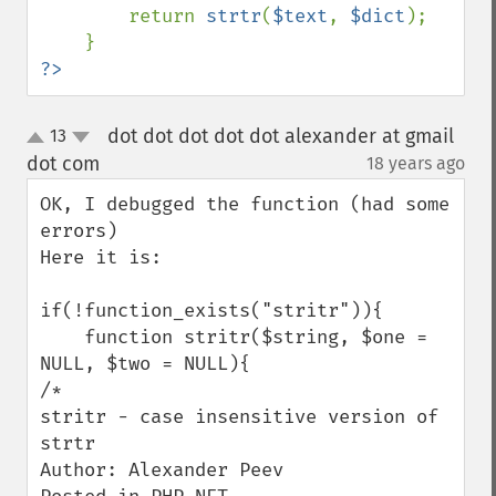
        return 
strtr
(
$text
, 
$dict
);

?>
dot dot dot dot dot alexander at gmail
13
up
down
dot com
18 years ago
¶
OK, I debugged the function (had some 
errors)

Here it is:

if(!function_exists("stritr")){

    function stritr($string, $one = 
NULL, $two = NULL){

/*

stritr - case insensitive version of 
strtr

Author: Alexander Peev
