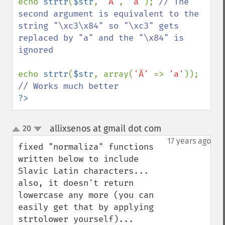
echo 
strtr
(
$str
, 
'Ä'
, 
'a'
); 
// The 
second argument is equivalent to the 
string "\xc3\x84" so "\xc3" gets 
replaced by "a" and the "\x84" is 
ignored

echo 
strtr
(
$str
, array(
'Ä' 
=> 
'a'
)); 
?>
allixsenos at gmail dot com
20
¶
up
down
17 years ago
fixed "normaliza" functions 
written below to include 
Slavic Latin characters... 
also, it doesn't return 
lowercase any more (you can 
easily get that by applying 
strtolower yourself)...
