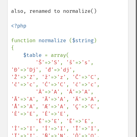
also, renamed to normalize()

<?php

function 
normalize 
(
$string
) 
{

$table 
= array(

'Š'
=>
'S'
, 
'š'
=>
's'
, 
'Đ'
=>
'Dj'
, 
'đ'
=>
'dj'
, 
'Ž'
=>
'Z'
, 
'ž'
=>
'z'
, 
'Č'
=>
'C'
, 
'č'
=>
'c'
, 
'Ć'
=>
'C'
, 
'ć'
=>
'c'
,

'À'
=>
'A'
, 
'Á'
=>
'A'
, 
'Â'
=>
'A'
, 
'Ã'
=>
'A'
, 
'Ä'
=>
'A'
, 
'Å'
=>
'A'
, 
'Æ'
=>
'A'
, 
'Ç'
=>
'C'
, 
'È'
=>
'E'
, 
'É'
=>
'E'
,

'Ê'
=>
'E'
, 
'Ë'
=>
'E'
, 
'Ì'
=>
'I'
, 
'Í'
=>
'I'
, 
'Î'
=>
'I'
, 
'Ï'
=>
'I'
, 
'Ñ'
=>
'N'
, 
'Ò'
=>
'O'
, 