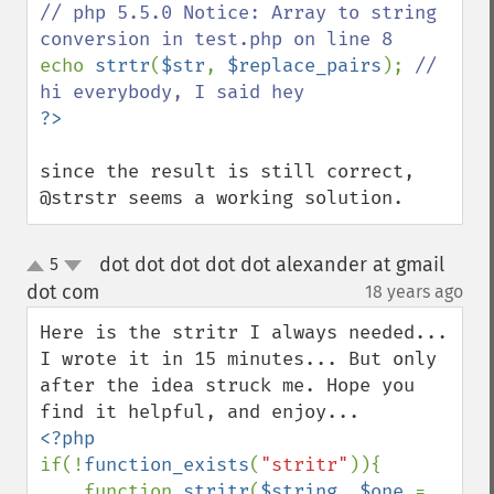
// php 5.5.0 Notice: Array to string 
echo 
strtr
(
$str
, 
$replace_pairs
); 
// 
since the result is still correct, 
@strstr seems a working solution.
dot dot dot dot dot alexander at gmail
5
up
down
dot com
18 years ago
¶
Here is the stritr I always needed... 
I wrote it in 15 minutes... But only 
after the idea struck me. Hope you 
if(!
function_exists
(
"stritr"
)){

    function 
stritr
(
$string
, 
$one 
= 