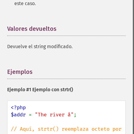
este caso.
Valores devueltos
¶
Devuelve el string modificado.
Ejemplos
¶
Ejemplo #1 Ejemplo con
strtr()
<?php

$addr 
= 
"The river å"
;

// Aquí, strtr() reemplaza octeto por 