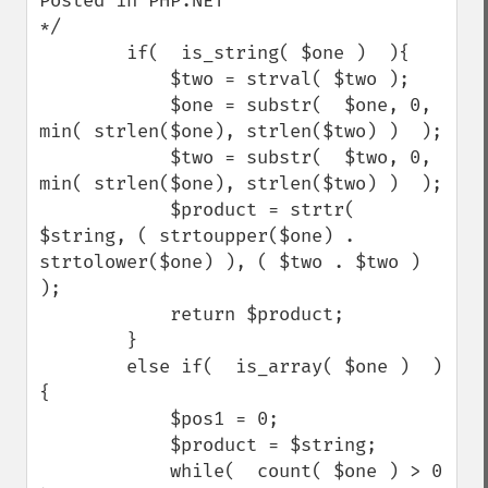
Posted in PHP.NET

*/

        if(  is_string( $one )  ){

            $two = strval( $two );

            $one = substr(  $one, 0, 
min( strlen($one), strlen($two) )  );

            $two = substr(  $two, 0, 
min( strlen($one), strlen($two) )  );

            $product = strtr(  
$string, ( strtoupper($one) . 
strtolower($one) ), ( $two . $two )  
);

            return $product;

        }

        else if(  is_array( $one )  )
{

            $pos1 = 0;

            $product = $string;

            while(  count( $one ) > 0  