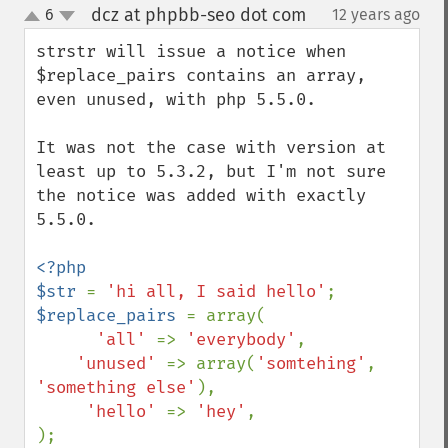
dcz at phpbb-seo dot com
6
12 years ago
¶
up
down
strstr will issue a notice when 
$replace_pairs contains an array, 
even unused, with php 5.5.0.

It was not the case with version at 
least up to 5.3.2, but I'm not sure 
the notice was added with exactly 
5.5.0.

<?php

$str 
= 
'hi all, I said hello'
$replace_pairs 
= array(

'all' 
=> 
'everybody'
,

'unused' 
=> array(
'somtehing'
, 
'something else'
),

'hello' 
=> 
'hey'
,
