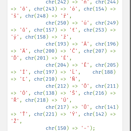
chr
(
242
) => 
'ň'
, 
chr
(
244
) 
=> 
'ô'
, 
chr
(
243
) => 
'ó'
, 
chr
(
154
) => 
'š'
, 
chr
(
248
) => 
'ř'
, 

chr
(
250
) => 
'ú'
, 
chr
(
249
) 
=> 
'ů'
, 
chr
(
157
) => 
'ť'
, 
chr
(
253
) => 
'ý'
, 
chr
(
158
) => 
'ž'
,

chr
(
193
) => 
'Á'
, 
chr
(
196
) 
=> 
'Ä'
, 
chr
(
200
) => 
'Č'
, 
chr
(
207
) => 
'Ď'
, 
chr
(
201
) => 
'É'
, 

chr
(
204
) => 
'Ě'
, 
chr
(
205
) 
=> 
'Í'
, 
chr
(
197
) => 
'Ĺ'
,    
chr
(
188
) 
=> 
'Ľ'
, 
chr
(
210
) => 
'Ň'
, 

chr
(
212
) => 
'Ô'
, 
chr
(
211
) 
=> 
'Ó'
, 
chr
(
138
) => 
'Š'
, 
chr
(
216
) => 
'Ř'
, 
chr
(
218
) => 
'Ú'
, 

chr
(
217
) => 
'Ů'
, 
chr
(
141
) 
=> 
'Ť'
, 
chr
(
221
) => 
'Ý'
, 
chr
(
142
) => 
'Ž'
, 

chr
(
150
) => 
'-'
);
