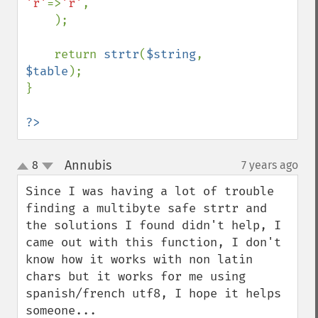
'ŕ'
=>
'r'
,

    );

    return 
strtr
(
$string
, 
$table
);

}

?>
Annubis
8
7 years ago
¶
up
down
Since I was having a lot of trouble 
finding a multibyte safe strtr and 
the solutions I found didn't help, I 
came out with this function, I don't 
know how it works with non latin 
chars but it works for me using 
spanish/french utf8, I hope it helps 