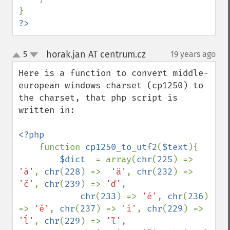
?>
horak.jan AT centrum.cz
5
19 years ago
¶
up
down
Here is a function to convert middle-
european windows charset (cp1250) to 
the charset, that php script is 
written in:

<?php

function 
cp1250_to_utf2
(
$text
){

$dict  
= array(
chr
(
225
) => 
'á'
, 
chr
(
228
) =>  
'ä'
, 
chr
(
232
) => 
'č'
, 
chr
(
239
) => 
'ď'
, 

chr
(
233
) => 
'é'
, 
chr
(
236
) 
=> 
'ě'
, 
chr
(
237
) => 
'í'
, 
chr
(
229
) => 
'ĺ'
, 
chr
(
229
) => 
'ľ'
, 
