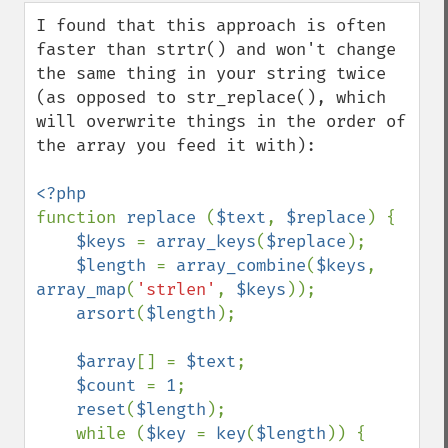
down
I found that this approach is often 
faster than strtr() and won't change 
the same thing in your string twice 
(as opposed to str_replace(), which 
will overwrite things in the order of 
the array you feed it with):

function 
replace 
(
$text
, 
$replace
) {

$keys 
= 
array_keys
(
$replace
);

$length 
= 
array_combine
(
$keys
, 
array_map
(
'strlen'
, 
$keys
));

arsort
(
$length
);

$array
[] = 
$text
;

$count 
= 
1
;

reset
(
$length
);

    while (
$key 
= 
key
(
$length
)) {
