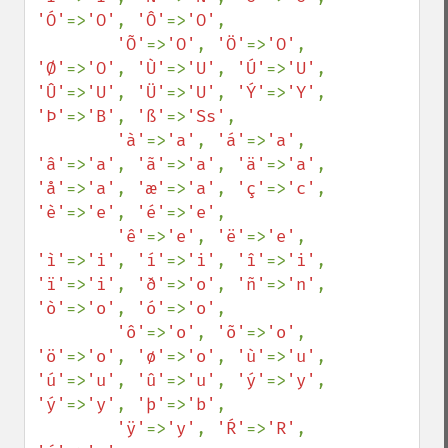
'Ó'
=>
'O'
, 
'Ô'
=>
'O'
,

'Õ'
=>
'O'
, 
'Ö'
=>
'O'
, 
'Ø'
=>
'O'
, 
'Ù'
=>
'U'
, 
'Ú'
=>
'U'
, 
'Û'
=>
'U'
, 
'Ü'
=>
'U'
, 
'Ý'
=>
'Y'
, 
'Þ'
=>
'B'
, 
'ß'
=>
'Ss'
,

'à'
=>
'a'
, 
'á'
=>
'a'
, 
'â'
=>
'a'
, 
'ã'
=>
'a'
, 
'ä'
=>
'a'
, 
'å'
=>
'a'
, 
'æ'
=>
'a'
, 
'ç'
=>
'c'
, 
'è'
=>
'e'
, 
'é'
=>
'e'
,

'ê'
=>
'e'
, 
'ë'
=>
'e'
, 
'ì'
=>
'i'
, 
'í'
=>
'i'
, 
'î'
=>
'i'
, 
'ï'
=>
'i'
, 
'ð'
=>
'o'
, 
'ñ'
=>
'n'
, 
'ò'
=>
'o'
, 
'ó'
=>
'o'
,

'ô'
=>
'o'
, 
'õ'
=>
'o'
, 
'ö'
=>
'o'
, 
'ø'
=>
'o'
, 
'ù'
=>
'u'
, 
'ú'
=>
'u'
, 
'û'
=>
'u'
, 
'ý'
=>
'y'
, 
'ý'
=>
'y'
, 
'þ'
=>
'b'
,

'ÿ'
=>
'y'
, 
'Ŕ'
=>
'R'
, 