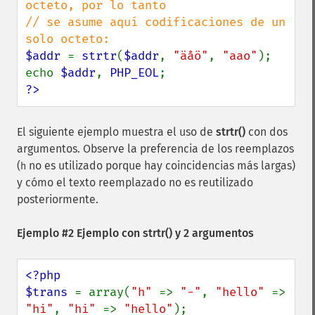
octeto, por lo tanto

// se asume aquí codificaciones de un 
$addr 
= 
strtr
(
$addr
, 
"äåö"
, 
"aao"
);

echo 
$addr
, 
PHP_EOL
?>
El siguiente ejemplo muestra el uso de
strtr()
con dos
argumentos. Observe la preferencia de los reemplazos
(
no es utilizado porque hay coincidencias más largas)
h
y cómo el texto reemplazado no es reutilizado
posteriormente.
Ejemplo #2 Ejemplo con
strtr()
y 2 argumentos
<?php

$trans 
= array(
"h" 
=> 
"-"
, 
"hello" 
=> 
"hi"
, 
"hi" 
=> 
"hello"
);
