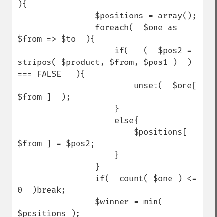
){

                $positions = array();

                foreach(  $one as 
$from => $to  ){

                    if(   (  $pos2 = 
stripos( $product, $from, $pos1 )  ) 
=== FALSE   ){

                        unset(  $one[ 
$from ]  );

                    }

                    else{

                        $positions[ 
$from ] = $pos2;

                    }

                }

                if(  count( $one ) <= 
0  )break;

                $winner = min( 
$positions );
