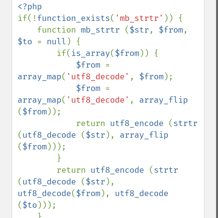
if(!
function_exists
(
'mb_strtr'
)) {

    function 
mb_strtr 
(
$str
, 
$from
, 
$to 
= 
null
) {

        if(
is_array
(
$from
)) {

$from 
= 
array_map
(
'utf8_decode'
, 
$from
);

$from 
= 
array_map
(
'utf8_decode'
, 
array_flip 
(
$from
));

            return 
utf8_encode 
(
strtr 
(
utf8_decode 
(
$str
), 
array_flip 
(
$from
)));

        }

        return 
utf8_encode 
(
strtr 
(
utf8_decode 
(
$str
), 
utf8_decode
(
$from
), 
utf8_decode 
(
$to
)));

    }
