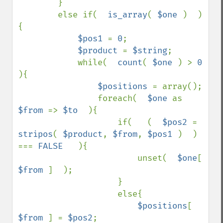
        }

        else if(  
is_array
( 
$one 
)  )
{

$pos1 
= 
0
;

$product 
= 
$string
;

            while(  
count
( 
$one 
) > 
0  
){

$positions 
= array();

                foreach(  
$one 
as 
$from 
=> 
$to  
){

                    if(   (  
$pos2 
= 
stripos
( 
$product
, 
$from
, 
$pos1 
)  ) 
=== 
FALSE   
){

                        unset(  
$one
[ 
$from 
]  );

                    }

                    else{

$positions
[ 
$from 
] = 
$pos2
;
