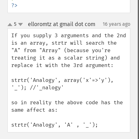
?>
elloromtz at gmail dot com
5
16 years ago
¶
up
down
If you supply 3 arguments and the 2nd 
is an array, strtr will search the 
"A" from "Array" (because you're 
treating it as a scalar string) and 
replace it with the 3rd argument:

strtr('Analogy', array('x'=>'y'),  
'_'); //'_nalogy'

so in reality the above code has the 
same affect as:

strtr('Analogy', 'A' , '_');