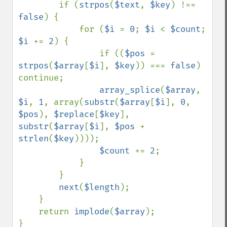
        if (
strpos
(
$text
, 
$key
) !== 
false
) {

            for (
$i 
= 
0
; 
$i 
< 
$count
; 
$i 
+= 
2
) {

                if ((
$pos 
= 
strpos
(
$array
[
$i
], 
$key
)) === 
false
) 
continue;

array_splice
(
$array
, 
$i
, 
1
, array(
substr
(
$array
[
$i
], 
0
, 
$pos
), 
$replace
[
$key
], 
substr
(
$array
[
$i
], 
$pos 
+ 
strlen
(
$key
))));

$count 
+= 
2
;

            }

        }

next
(
$length
);

    }

    return 
implode
(
$array
);
