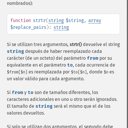
nombrados):
function
strtr
(
string
$string
,
array
$replace_pairs
):
string
Si se utilizan tres argumentos,
strtr()
devuelve el string
string
después de haber reemplazado cada
carácter (de un octeto) del parámetro
from
por su
equivalente en el parámetro
to
, cada ocurrencia de
es reemplazada por
, donde
es
$from[$n]
$to[$n]
$n
un valor válido para cada argumento.
Si
from
y
to
son de tamaños diferentes, los
caracteres adicionales en uno u otro serán ignorados.
El tamaño de
string
será el mismo que el de los
valores devueltos.
Si solo se utilizan dos argumentos, el segundo debe