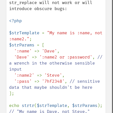
str_replace will not work or will 
introduce obscure bugs:

<?php

$strTemplate 
= 
"My name is :name, not 
:name2."
$strParams 
= [

':name' 
=> 
'Dave'
,

'Dave' 
=> 
':name2 or :password'
, 
// 
a wrench in the otherwise sensible 
input

':name2' 
=> 
'Steve'
,

':pass' 
=> 
'7hf2348'
, 
// sensitive 
];

echo 
strtr
(
$strTemplate
, 
$strParams
// "My name is Dave, not Steve."
