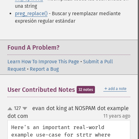
una string
preg_replace()
- Buscar y reemplazar mediante
expresión regular estándar
Found A Problem?
Learn How To Improve This Page
•
Submit a Pull
Request
•
Report a Bug
＋
User Contributed Notes
add a note
32 notes
evan dot king at NOSPAM dot example
127
up
down
dot com
11 years ago
¶
Here's an important real-world 
example use-case for strtr where 