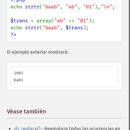
echo 
strtr
(
"baab"
, 
"ab"
, 
"01"
),
"\n"
;

$trans 
= array(
"ab" 
=> 
"01"
);

echo 
strtr
(
"baab"
, 
$trans
?>
El ejemplo anterior mostrará:
1001

ba01
Véase también
¶
str_replace()
- Reemplaza todas las ocurrencias en