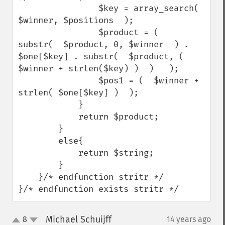
                $key = array_search(  
$winner, $positions  );

                $product = (   
substr(  $product, 0, $winner  ) . 
$one[$key] . substr(  $product, ( 
$winner + strlen($key) )  )   );

                $pos1 = (  $winner + 
strlen( $one[$key] )  );

            }

            return $product;

        }

        else{

            return $string;

        }

    }/* endfunction stritr */

}/* endfunction exists stritr */
Michael Schuijff
8
14 years ago
¶
up