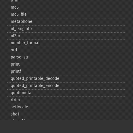
ltrim
md5
md5_​file
metaphone
nl_​langinfo
nl2br
number_​format
ord
parse_​str
print
printf
quoted_​printable_​decode
quoted_​printable_​encode
quotemeta
rtrim
setlocale
sha1
sha1_​file
similar_​text