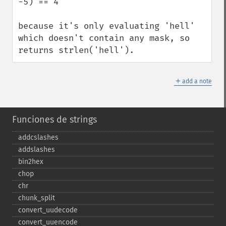
-5) == 4

because it's only evaluating 'hell' 
which doesn't contain any mask, so 
returns strlen('hell').
＋
add a note
Funciones de strings
addcslashes
addslashes
bin2hex
chop
chr
chunk_​split
convert_​uudecode
convert_​uuencode