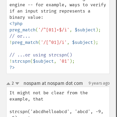
engine -- for example, ways to verify 
if an input string represents a 
<?php

preg_match
(
'/^[01]+$/i'
, 
$subject
!
preg_match
(
'/[^01]/i'
, 
$subject
);

!
strcspn
(
$subject
, 
'01'
?>
nospam at nospam dot com
2
9 years ago
¶
up
down
It might not be clear from the 
example, that

strcspn('abcdhelloabcd', 'abcd', -9, 