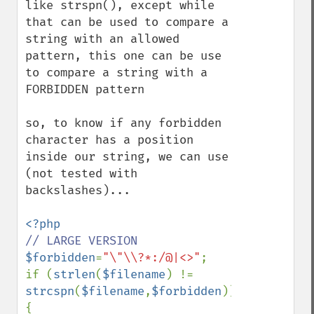
like strspn(), except while 
that can be used to compare a 
string with an allowed 
pattern, this one can be use 
to compare a string with a 
FORBIDDEN pattern

so, to know if any forbidden 
character has a position 
inside our string, we can use 
(not tested with 
backslashes)...

$forbidden
=
"\"\\?*:/@|<>"
;

if (
strlen
(
$filename
) != 
strcspn
(
$filename
,
$forbidden
)) 
{
