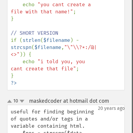
    echo 
"you cant create a 
file with that name!"
;

}

if (
strlen
(
$filename
) - 
strcspn
(
$filename
,
"\"\\?*:/@|
<>"
)) {

    echo 
"i told you, you 
cant create that file"
;

?>
maskedcoder at hotmail dot com
10
¶
up
down
20 years ago
useful for finding beginning 
of quotes and/or tags in a 
variable containing html.  
