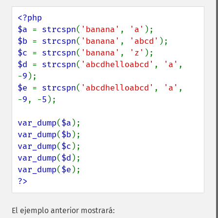
<?php

$a 
= 
strcspn
(
'banana'
, 
'a'
$b 
= 
strcspn
(
'banana'
, 
'abcd'
$c 
= 
strcspn
(
'banana'
, 
'z'
$d 
= 
strcspn
(
'abcdhelloabcd'
, 
'a'
, 
-
9
$e 
= 
strcspn
(
'abcdhelloabcd'
, 
'a'
, 
-
9
, -
5
);

var_dump
(
$a
var_dump
(
$b
var_dump
(
$c
var_dump
(
$d
var_dump
(
$e
?>
El ejemplo anterior mostrará: