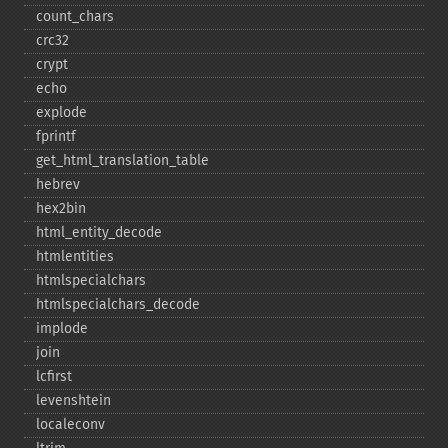
count_​chars
crc32
crypt
echo
explode
fprintf
get_​html_​translation_​table
hebrev
hex2bin
html_​entity_​decode
htmlentities
htmlspecialchars
htmlspecialchars_​decode
implode
join
lcfirst
levenshtein
localeconv