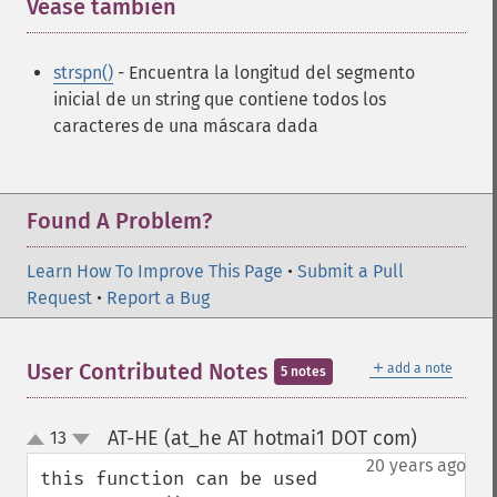
Véase también
¶
strspn()
- Encuentra la longitud del segmento
inicial de un string que contiene todos los
caracteres de una máscara dada
Found A Problem?
Learn How To Improve This Page
•
Submit a Pull
Request
•
Report a Bug
＋
User Contributed Notes
add a note
5 notes
AT-HE (at_he AT hotmai1 DOT com)
13
¶
up
down
20 years ago
this function can be used 