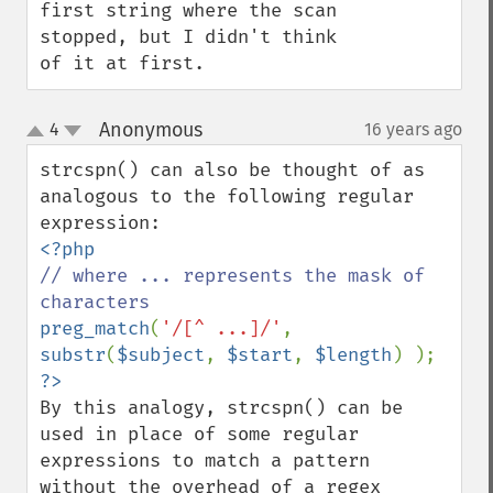
first string where the scan 
stopped, but I didn't think 
of it at first.
Anonymous
4
16 years ago
¶
up
down
strcspn() can also be thought of as 
analogous to the following regular 
// where ... represents the mask of 
preg_match
(
'/[^ ...]/'
, 
substr
(
$subject
, 
$start
, 
$length
By this analogy, strcspn() can be 
used in place of some regular 
expressions to match a pattern 
without the overhead of a regex 