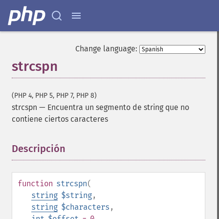
Change language:
strcspn
(PHP 4, PHP 5, PHP 7, PHP 8)
strcspn
—
Encuentra un segmento de string que no
contiene ciertos caracteres
Descripción
¶
function
strcspn
(
string
$string
,
string
$characters
,
int
$offset
= 0
,