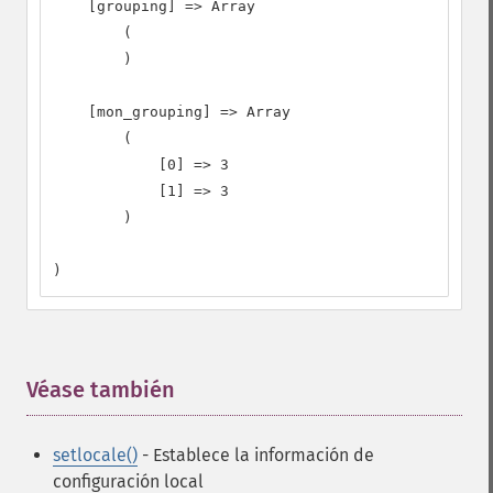
    [grouping] => Array

        (

        )

    [mon_grouping] => Array

        (

            [0] => 3

            [1] => 3

        )

)
Véase también
¶
setlocale()
- Establece la información de
configuración local