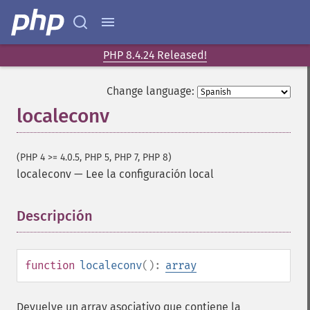
PHP 8.4.24 Released!
Change language:
localeconv
(PHP 4 >= 4.0.5, PHP 5, PHP 7, PHP 8)
localeconv
—
Lee la configuración local
Descripción
¶
function
localeconv
():
array
Devuelve un array asociativo que contiene la