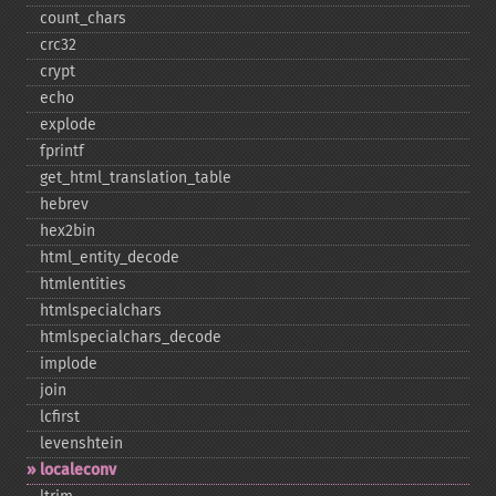
count_​chars
crc32
crypt
echo
explode
fprintf
get_​html_​translation_​table
hebrev
hex2bin
html_​entity_​decode
htmlentities
htmlspecialchars
htmlspecialchars_​decode
implode
join
lcfirst
levenshtein
localeconv