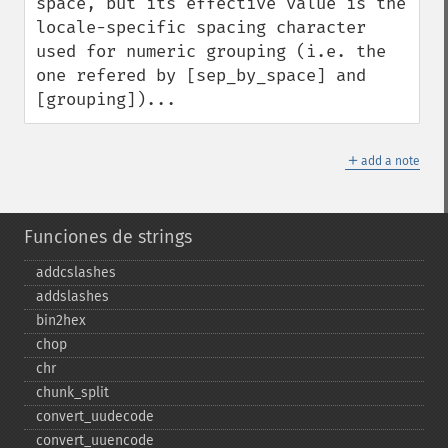
space, but its effective value is the 
locale-specific spacing character 
used for numeric grouping (i.e. the 
one refered by [sep_by_space] and 
[grouping])...
＋
add a note
Funciones de strings
addcslashes
addslashes
bin2hex
chop
chr
chunk_​split
convert_​uudecode
convert_​uuencode