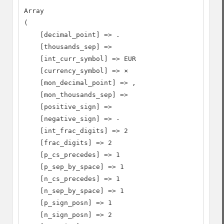
Array

(

    [decimal_point] => .

    [thousands_sep] =>

    [int_curr_symbol] => EUR

    [currency_symbol] => ¤

    [mon_decimal_point] => ,

    [mon_thousands_sep] =>

    [positive_sign] =>

    [negative_sign] => -

    [int_frac_digits] => 2

    [frac_digits] => 2

    [p_cs_precedes] => 1

    [p_sep_by_space] => 1

    [n_cs_precedes] => 1

    [n_sep_by_space] => 1

    [p_sign_posn] => 1

    [n_sign_posn] => 2
