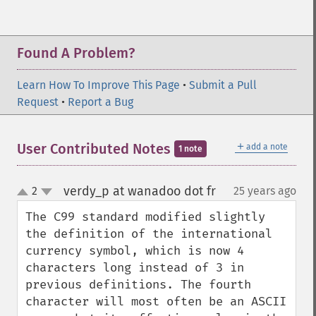
Found A Problem?
Learn How To Improve This Page
•
Submit a Pull
Request
•
Report a Bug
＋
User Contributed Notes
add a note
1 note
verdy_p at wanadoo dot fr
2
25 years ago
¶
up
down
The C99 standard modified slightly 
the definition of the international 
currency symbol, which is now 4 
characters long instead of 3 in 
previous definitions. The fourth 
character will most often be an ASCII 