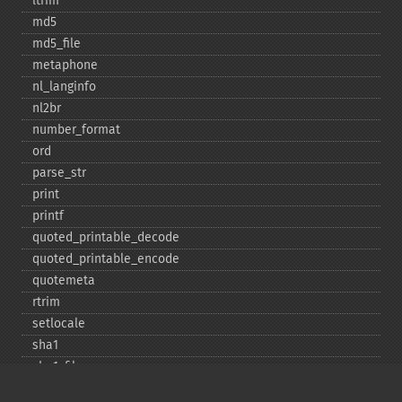
ltrim
md5
md5_​file
metaphone
nl_​langinfo
nl2br
number_​format
ord
parse_​str
print
printf
quoted_​printable_​decode
quoted_​printable_​encode
quotemeta
rtrim
setlocale
sha1
sha1_​file
similar_​text