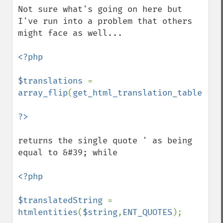
Not sure what's going on here but 
I've run into a problem that others 
might face as well...

<?php

$translations 
= 
array_flip
(
get_html_translation_table
(
HTM
returns the single quote ' as being 
equal to &#39; while

<?php

$translatedString 
= 
htmlentities
(
$string
,
ENT_QUOTES
);
