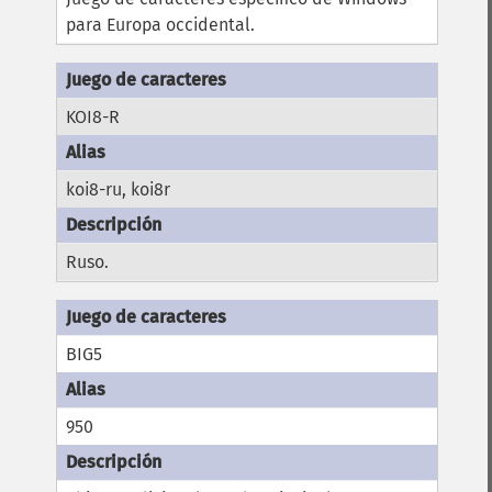
para Europa occidental.
KOI8-R
koi8-ru, koi8r
Ruso.
BIG5
950