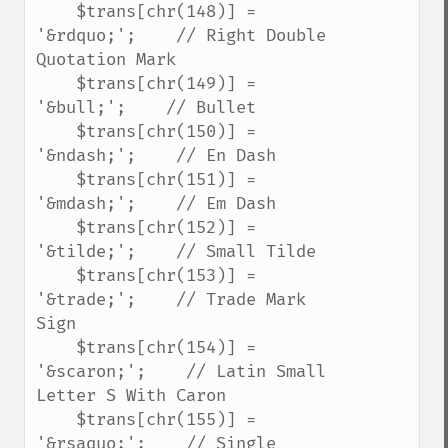
    $trans[chr(148)] = 
'&rdquo;';    // Right Double 
Quotation Mark

    $trans[chr(149)] = 
'&bull;';    // Bullet

    $trans[chr(150)] = 
'&ndash;';    // En Dash

    $trans[chr(151)] = 
'&mdash;';    // Em Dash

    $trans[chr(152)] = 
'&tilde;';    // Small Tilde

    $trans[chr(153)] = 
'&trade;';    // Trade Mark 
Sign

    $trans[chr(154)] = 
'&scaron;';    // Latin Small 
Letter S With Caron

    $trans[chr(155)] = 
'&rsaquo;';    // Single 