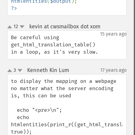
htmlentities
(
$output
?>
kevin at cwsmailbox dot xom
12
¶
up
down
15 years ago
Be careful using 
get_html_translation_table() 
in a loop, as it's very slow.
Kenneth Kin Lum
3
17 years ago
¶
up
down
to display the mapping on a webpage 
no matter what the server encoding 
is, this can be used

  echo "<pre>\n";

  echo 
htmlentities(print_r((get_html_translatio
true));
