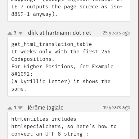
IE 7 outputs the page source as iso-
8859-1 anyway).
dirk at hartmann dot net
3
25 years ago
¶
up
down
get_html_translation_table

It works only with the first 256 
Codepositions.

For Higher Positions, for Example 
&#1092;

(a kyrillic Letter) it shows the 
same.
Jérôme Jaglale
1
19 years ago
¶
up
down
htmlentities includes 
htmlspecialchars, so here's how to 
convert an UTF-8 string :
