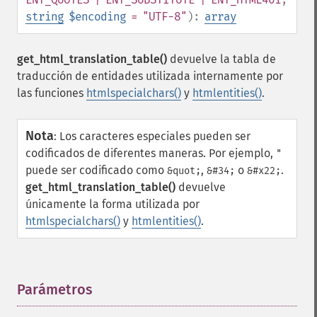
string
$encoding
= "UTF-8"
):
array
get_html_translation_table()
devuelve la tabla de
traducción de entidades utilizada internamente por
las funciones
htmlspecialchars()
y
htmlentities()
.
Nota
:
Los caracteres especiales pueden ser
codificados de diferentes maneras. Por ejemplo,
"
puede ser codificado como
,
o
.
&quot;
&#34;
&#x22;
get_html_translation_table()
devuelve
únicamente la forma utilizada por
htmlspecialchars()
y
htmlentities()
.
Parámetros
¶