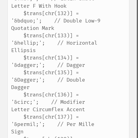
Letter F With Hook

    $trans[chr(132)] = 
'&bdquo;';    // Double Low-9 
Quotation Mark

    $trans[chr(133)] = 
'&hellip;';    // Horizontal 
Ellipsis

    $trans[chr(134)] = 
'&dagger;';    // Dagger

    $trans[chr(135)] = 
'&Dagger;';    // Double 
Dagger

    $trans[chr(136)] = 
'&circ;';    // Modifier 
Letter Circumflex Accent

    $trans[chr(137)] = 
'&permil;';    // Per Mille 
Sign
