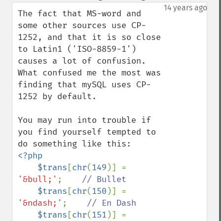
down
14 years ago
The fact that MS-word and 
some other sources use CP-
1252, and that it is so close 
to Latin1 ('ISO-8859-1') 
causes a lot of confusion. 
What confused me the most was 
finding that mySQL uses CP-
1252 by default.

You may run into trouble if 
you find yourself tempted to 
<?php

    $trans
[
chr
(
149
)] = 
'&bull;'
;    
// Bullet

$trans
[
chr
(
150
)] = 
'&ndash;'
;    
// En Dash

$trans
[
chr
(
151
)] = 