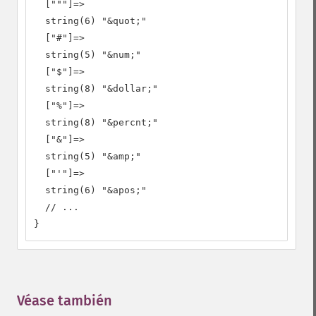
  ["""]=>

  string(6) "&quot;"

  ["#"]=>

  string(5) "&num;"

  ["$"]=>

  string(8) "&dollar;"

  ["%"]=>

  string(8) "&percnt;"

  ["&"]=>

  string(5) "&amp;"

  ["'"]=>

  string(6) "&apos;"

  // ...

}
Véase también
¶