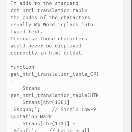
It adds to the standard 
get_html_translation_table 
the codes of the characters 
usually M$ Word replacs into 
typed text.

Otherwise those characters 
would never be displayed 
correctly in html output.

function 
get_html_translation_table_CP1252() 
{

    $trans = 
get_html_translation_table(HTML_ENTITIES);
    $trans[chr(130)] = 
'&sbquo;';    // Single Low-9 
Quotation Mark

    $trans[chr(131)] = 
'&fnof;';    // Latin Small 