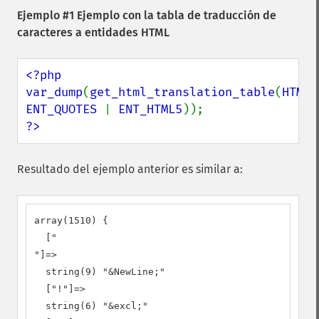
Ejemplo #1 Ejemplo con la tabla de traducción de
caracteres a entidades HTML
<?php

var_dump
(
get_html_translation_table
(
HTML_
ENT_QUOTES 
| 
ENT_HTML5
?>
Resultado del ejemplo anterior es similar a:
array(1510) {

  ["

"]=>

  string(9) "&NewLine;"

  ["!"]=>

  string(6) "&excl;"
