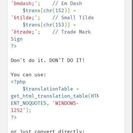
'&mdash;'
;    
// Em Dash

$trans
[
chr
(
152
)] = 
'&tilde;'
;    
// Small Tilde

$trans
[
chr
(
153
)] = 
'&trade;'
;    
// Trade Mark 
Don't do it. DON'T DO IT!

<?php

    $translationTable 
= 
get_html_translation_table
(
HTML_ENTITIES
ENT_NOQUOTES
, 
'WINDOWS-
1252'