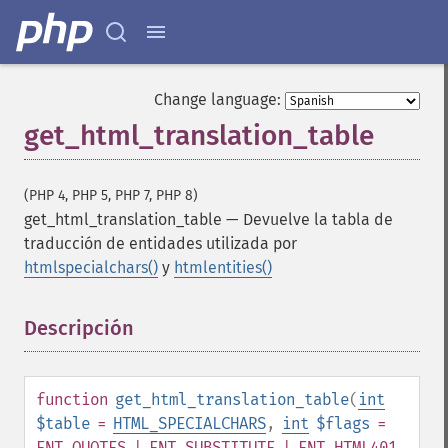
Change language:
get_html_translation_table
(PHP 4, PHP 5, PHP 7, PHP 8)
get_html_translation_table
—
Devuelve la tabla de
traducción de entidades utilizada por
htmlspecialchars()
y
htmlentities()
Descripción
¶
function
get_html_translation_table
(
int
$table
=
HTML_SPECIALCHARS
,
int
$flags
=
ENT_QUOTES | ENT_SUBSTITUTE | ENT_HTML401
,