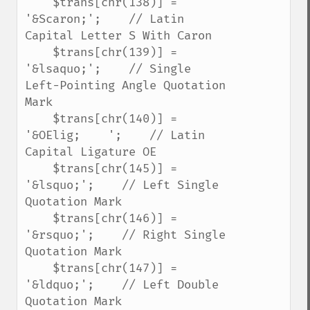
    $trans[chr(138)] = 
'&Scaron;';    // Latin 
Capital Letter S With Caron

    $trans[chr(139)] = 
'&lsaquo;';    // Single 
Left-Pointing Angle Quotation 
Mark

    $trans[chr(140)] = 
'&OElig;    ';    // Latin 
Capital Ligature OE

    $trans[chr(145)] = 
'&lsquo;';    // Left Single 
Quotation Mark

    $trans[chr(146)] = 
'&rsquo;';    // Right Single 
Quotation Mark

    $trans[chr(147)] = 
'&ldquo;';    // Left Double 
Quotation Mark
