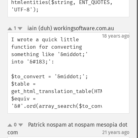
htmlentities($string, ENT_QUOTES, 
'UTF-8');
iain (duh) workingsoftware.com.au
1
¶
up
down
18 years ago
I wrote a quick little 
function for converting 
something like '&middot;' 
into '&#183;':

$to_convert = '&middot;'; 

$table = 
get_html_translation_table(HTML_ENTITIES);
$equiv = 
'&#'.ord(array_search($to_convert,$table)
Patrick nospam at nospam mesopia dot
0
up
down
com
21 years ago
¶