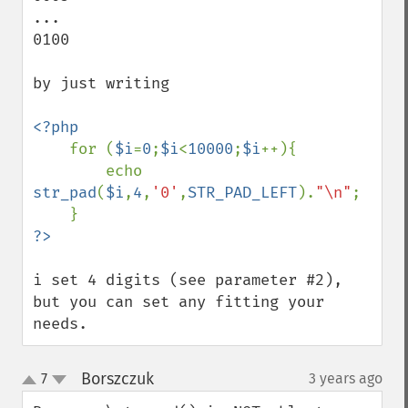
...

0100

by just writing

<?php

for (
$i
=
0
;
$i
<
10000
;
$i
++){

        echo 
str_pad
(
$i
,
4
,
'0'
,
STR_PAD_LEFT
).
"\n"
;

i set 4 digits (see parameter #2), 
but you can set any fitting your 
needs.
Borszczuk
7
3 years ago
¶
up
down