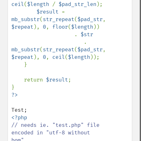
ceil
(
$length 
/ 
$pad_str_len
);

$result 
= 
mb_substr
(
str_repeat
(
$pad_str
, 
$repeat
), 
0
, 
floor
(
$length
)) 

                    . 
$str 

. 
mb_substr
(
str_repeat
(
$pad_str
, 
$repeat
), 
0
, 
ceil
(
$length
));

    }

    return 
$result
;

// needs ie. "test.php" file 
encoded in "utf-8 without 