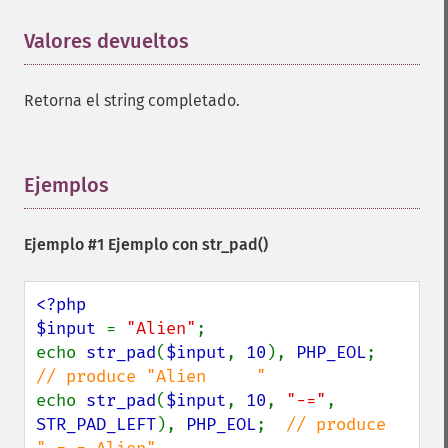
Valores devueltos
¶
Retorna el string completado.
Ejemplos
¶
Ejemplo #1 Ejemplo con
str_pad()
<?php

$input 
= 
"Alien"
;

echo 
str_pad
(
$input
, 
10
), 
PHP_EOL
;      
echo 
str_pad
(
$input
, 
10
, 
"-="
, 
STR_PAD_LEFT
), 
PHP_EOL
;  
// produce 