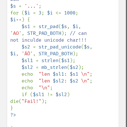
$s 
= 
'...'
;

for (
$i 
= 
3
; 
$i 
<= 
1000
; 
$i
++) {

$s1 
= 
str_pad
(
$s
, 
$i
, 
'AO'
, 
STR_PAD_BOTH
); 
// can 
not inculde unicode char!!!

$s2 
= 
str_pad_unicode
(
$s
, 
$i
, 
'ÄÖ'
, 
STR_PAD_BOTH
);

$sl1 
= 
strlen
(
$s1
);

$sl2 
= 
mb_strlen
(
$s2
);

    echo  
"len 
$sl1
: 
$s1
 \n"
;

    echo  
"len 
$sl2
: 
$s2
 \n"
;

    echo  
"\n"
;

    if (
$sl1 
!= 
$sl2
) 
die(
"Fail!"
);
