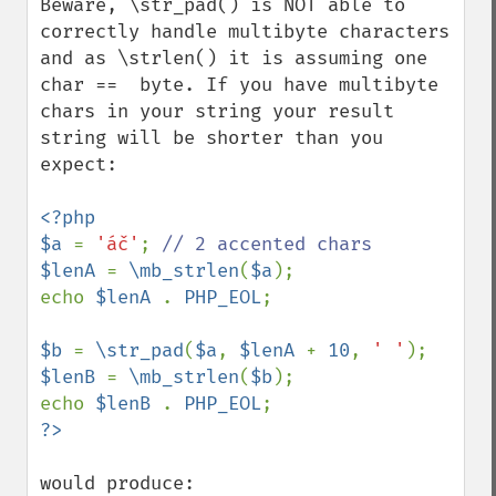
Beware, \str_pad() is NOT able to 
correctly handle multibyte characters 
and as \strlen() it is assuming one 
char ==  byte. If you have multibyte 
chars in your string your result 
string will be shorter than you 
expect:

<?php

$a 
= 
'áč'
; 
$lenA 
= 
\mb_strlen
(
$a
);

echo 
$lenA 
. 
PHP_EOL
;

$b 
= 
\str_pad
(
$a
, 
$lenA 
+ 
10
, 
' '
$lenB 
= 
\mb_strlen
(
$b
);

echo 
$lenB 
. 
PHP_EOL
would produce:
