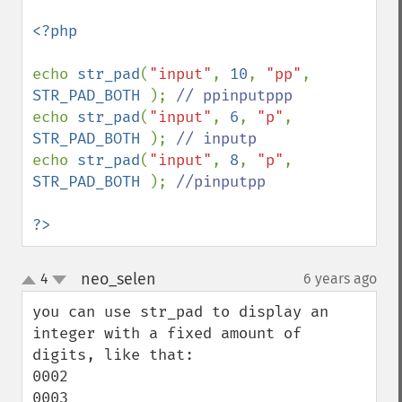
<?php

echo 
str_pad
(
"input"
, 
10
, 
"pp"
, 
STR_PAD_BOTH 
); 
echo 
str_pad
(
"input"
, 
6
, 
"p"
, 
STR_PAD_BOTH 
); 
echo 
str_pad
(
"input"
, 
8
, 
"p"
, 
STR_PAD_BOTH 
); 
//pinputpp

?>
neo_selen
4
6 years ago
¶
up
down
you can use str_pad to display an 
integer with a fixed amount of 
digits, like that:

0002

0003
