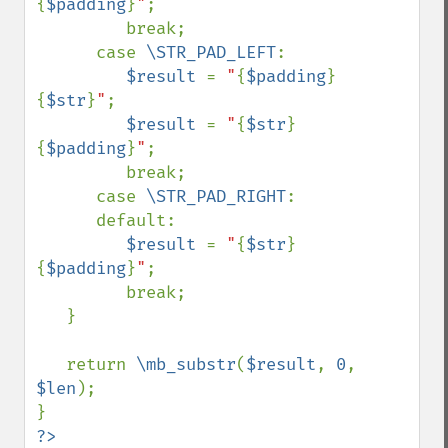
{
$padding
}
"
;

         break;

      case 
\STR_PAD_LEFT
:

$result 
= 
"
{
$padding
}
{
$str
}
"
;

$result 
= 
"
{
$str
}
{
$padding
}
"
;

         break;

      case 
\STR_PAD_RIGHT
:

      default:

$result 
= 
"
{
$str
}
{
$padding
}
"
;

         break;

   }

   return 
\mb_substr
(
$result
, 
0
, 
$len
);
