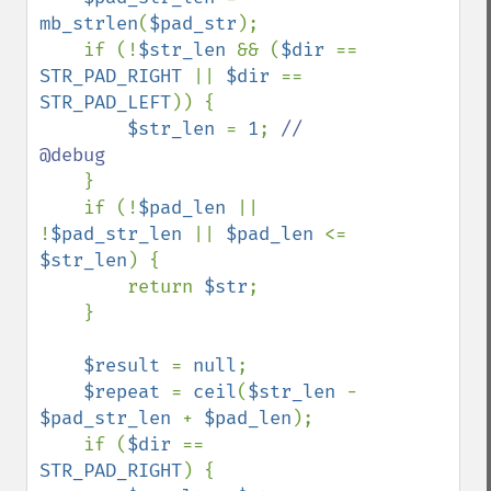
mb_strlen
(
$pad_str
);

    if (!
$str_len 
&& (
$dir 
== 
STR_PAD_RIGHT 
|| 
$dir 
== 
STR_PAD_LEFT
)) {

$str_len 
= 
1
; 
// 
@debug

}

    if (!
$pad_len 
|| 
!
$pad_str_len 
|| 
$pad_len 
<= 
$str_len
) {

        return 
$str
;

    }

$result 
= 
null
;

$repeat 
= 
ceil
(
$str_len 
- 
$pad_str_len 
+ 
$pad_len
);

    if (
$dir 
== 
STR_PAD_RIGHT
) {
