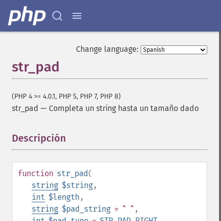
Change language:
str_pad
(PHP 4 >= 4.0.1, PHP 5, PHP 7, PHP 8)
str_pad
—
Completa un string hasta un tamaño dado
Descripción
¶
function
str_pad
(
string
$string
,
int
$length
,
string
$pad_string
= " "
,
int
$pad_type
=
STR_PAD_RIGHT