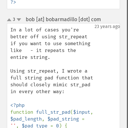
?>
bob [at] bobarmadillo [dot] com
3
¶
up
down
23 years ago
In a lot of cases you're 
better off using str_repeat 
if you want to use something 
like   - it repeats the 
entire string.

Using str_repeat, I wrote a 
full string pad function that 
should closely mimic str_pad 
in every other way:

function 
full_str_pad
(
$input
, 
$pad_length
, 
$pad_string 
= 
''
, 
$pad_type 
= 
0
) {
