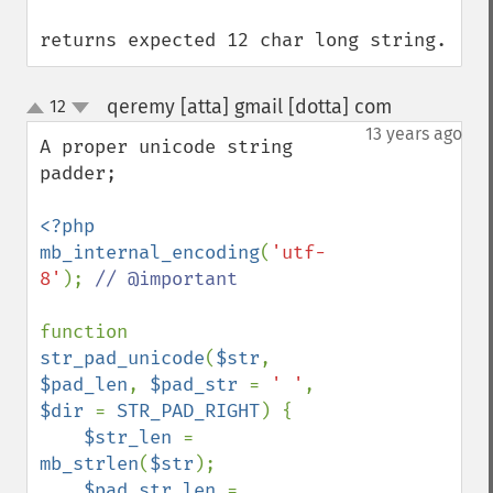
returns expected 12 char long string.
qeremy [atta] gmail [dotta] com
12
¶
up
down
13 years ago
A proper unicode string 
padder;

<?php

mb_internal_encoding
(
'utf-
8'
); 
// @important

function 
str_pad_unicode
(
$str
, 
$pad_len
, 
$pad_str 
= 
' '
, 
$dir 
= 
STR_PAD_RIGHT
) {

$str_len 
= 
mb_strlen
(
$str
);

$pad_str_len 
= 