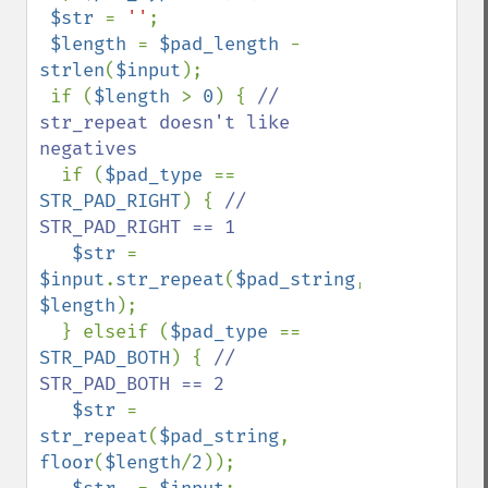
$str 
= 
''
;

$length 
= 
$pad_length 
- 
strlen
(
$input
);

 if (
$length 
> 
0
) { 
// 
str_repeat doesn't like 
negatives

if (
$pad_type 
== 
STR_PAD_RIGHT
) { 
// 
STR_PAD_RIGHT == 1

$str 
= 
$input
.
str_repeat
(
$pad_string
, 
$length
);

  } elseif (
$pad_type 
== 
STR_PAD_BOTH
) { 
// 
STR_PAD_BOTH == 2

$str 
= 
str_repeat
(
$pad_string
, 
floor
(
$length
/
2
));
