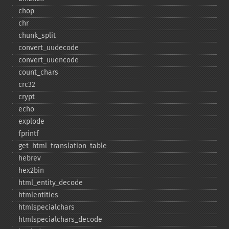
chop
chr
chunk_​split
convert_​uudecode
convert_​uuencode
count_​chars
crc32
crypt
echo
explode
fprintf
get_​html_​translation_​table
hebrev
hex2bin
html_​entity_​decode
htmlentities
htmlspecialchars
htmlspecialchars_​decode