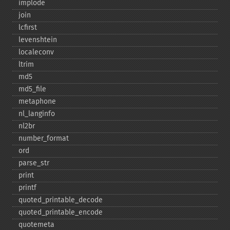
implode
join
lcfirst
levenshtein
localeconv
ltrim
md5
md5_​file
metaphone
nl_​langinfo
nl2br
number_​format
ord
parse_​str
print
printf
quoted_​printable_​decode
quoted_​printable_​encode
quotemeta