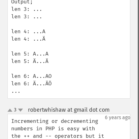
Output;

len 3: ... 

len 3: ... 

len 4: ...A 

len 4: ...Ä 

len 5: A...A 

len 5: Ä...Ä 

len 6: A...AO 

len 6: Ä...ÄÖ 

...
robertwhishaw at gmail dot com
3
¶
up
down
6 years ago
Incrementing or decrementing 
numbers in PHP is easy with 
the ++ and -- operators but it 