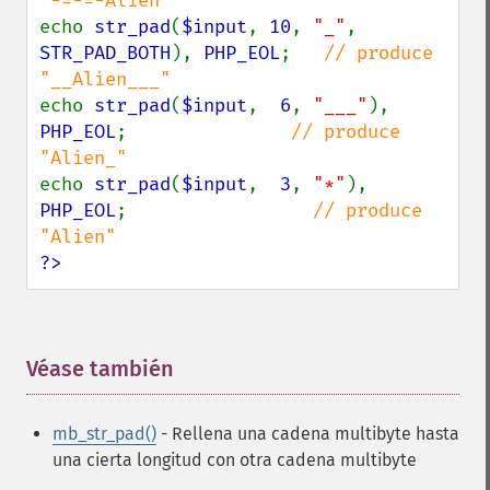
echo 
str_pad
(
$input
, 
10
, 
"_"
, 
STR_PAD_BOTH
), 
PHP_EOL
;   
// produce 
echo 
str_pad
(
$input
,  
6
, 
"___"
), 
PHP_EOL
;               
// produce 
echo 
str_pad
(
$input
,  
3
, 
"*"
), 
PHP_EOL
;                 
// produce 
?>
Véase también
¶
mb_str_pad()
- Rellena una cadena multibyte hasta
una cierta longitud con otra cadena multibyte