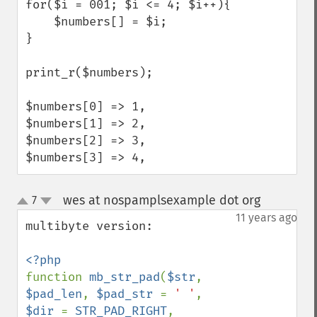
for($i = 001; $i <= 4; $i++){

    $numbers[] = $i;

}

print_r($numbers);

$numbers[0] => 1,

$numbers[1] => 2,

$numbers[2] => 3,

$numbers[3] => 4,
wes at nospamplsexample dot org
7
¶
up
down
11 years ago
multibyte version:

function 
mb_str_pad
(
$str
, 
$pad_len
, 
$pad_str 
= 
' '
, 
$dir 
= 
STR_PAD_RIGHT
, 