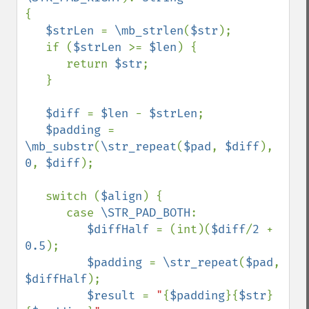
{

$strLen 
= 
\mb_strlen
(
$str
);

   if (
$strLen 
>= 
$len
) {

      return 
$str
;

   }

$diff 
= 
$len 
- 
$strLen
;

$padding 
= 
\mb_substr
(
\str_repeat
(
$pad
, 
$diff
), 
0
, 
$diff
);

   switch (
$align
) {

      case 
\STR_PAD_BOTH
:

$diffHalf 
= (int)(
$diff
/
2 
+ 
0.5
);

$padding 
= 
\str_repeat
(
$pad
, 
$diffHalf
);

$result 
= 
"
{
$padding
}{
$str
}