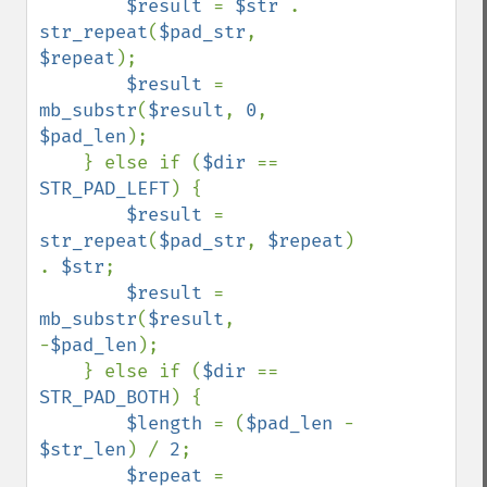
$result 
= 
$str 
. 
str_repeat
(
$pad_str
, 
$repeat
);

$result 
= 
mb_substr
(
$result
, 
0
, 
$pad_len
);

    } else if (
$dir 
== 
STR_PAD_LEFT
) {

$result 
= 
str_repeat
(
$pad_str
, 
$repeat
) 
. 
$str
;

$result 
= 
mb_substr
(
$result
, 
-
$pad_len
);

    } else if (
$dir 
== 
STR_PAD_BOTH
) {

$length 
= (
$pad_len 
- 
$str_len
) / 
2
;

$repeat 
= 