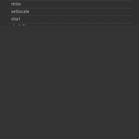
rtrim
setlocale
sha1
sha1_​file
similar_​text
soundex
sprintf
sscanf
str_​contains
str_​decrement
str_​ends_​with
str_​getcsv
str_​increment
str_​ireplace
str_​pad
str_​repeat
str_​replace
str_​rot13
str_​shuffle