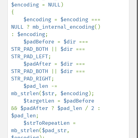
$encoding 
= 
NULL
)

{

$encoding 
= 
$encoding 
=== 
NULL 
? 
mb_internal_encoding
() 
: 
$encoding
;

$padBefore 
= 
$dir 
=== 
STR_PAD_BOTH 
|| 
$dir 
=== 
STR_PAD_LEFT
;

$padAfter 
= 
$dir 
=== 
STR_PAD_BOTH 
|| 
$dir 
=== 
STR_PAD_RIGHT
;

$pad_len 
-= 
mb_strlen
(
$str
, 
$encoding
);

$targetLen 
= 
$padBefore 
&& 
$padAfter 
? 
$pad_len 
/ 
2 
: 
$pad_len
;

$strToRepeatLen 
= 
mb_strlen
(
$pad_str
, 
$encoding
);
