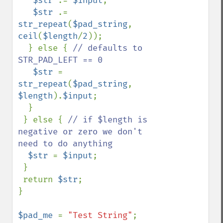
$str 
.= 
$input
;

$str 
.= 
str_repeat
(
$pad_string
, 
ceil
(
$length
/
2
));

  } else { 
// defaults to 
STR_PAD_LEFT == 0

$str 
= 
str_repeat
(
$pad_string
, 
$length
).
$input
;

  }

 } else { 
// if $length is 
negative or zero we don't 
need to do anything

$str 
= 
$input
;

 }

 return 
$str
;

}

$pad_me 
= 
"Test String"
;
