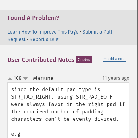
Found A Problem?
Learn How To Improve This Page
•
Submit a Pull
Request
•
Report a Bug
＋
User Contributed Notes
add a note
7 notes
Marjune
108
11 years ago
¶
up
down
since the default pad_type is 
STR_PAD_RIGHT. using STR_PAD_BOTH 
were always favor in the right pad if 
the required number of padding 
characters can't be evenly divided. 

e.g
