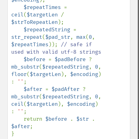
$repeatTimes 
= 
ceil
(
$targetLen 
/ 
$strToRepeatLen
);

$repeatedString 
= 
str_repeat
(
$pad_str
, 
max
(
0
, 
$repeatTimes
)); 
// safe if 
used with valid utf-8 strings

$before 
= 
$padBefore 
? 
mb_substr
(
$repeatedString
, 
0
, 
floor
(
$targetLen
), 
$encoding
) 
: 
''
;

$after 
= 
$padAfter 
? 
mb_substr
(
$repeatedString
, 
0
, 
ceil
(
$targetLen
), 
$encoding
) 
: 
''
;

    return 
$before 
. 
$str 
. 
$after
;
