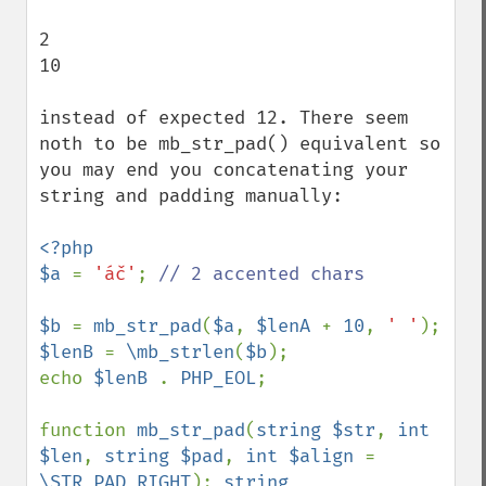
2

10

instead of expected 12. There seem 
noth to be mb_str_pad() equivalent so 
you may end you concatenating your 
string and padding manually:

<?php

$a 
= 
'áč'
; 
// 2 accented chars

$b 
= 
mb_str_pad
(
$a
, 
$lenA 
+ 
10
, 
' '
$lenB 
= 
\mb_strlen
(
$b
);

echo 
$lenB 
. 
PHP_EOL
;

function 
mb_str_pad
(
string $str
, 
int 
$len
, 
string $pad
, 
int $align 
= 
\STR_PAD_RIGHT
): 