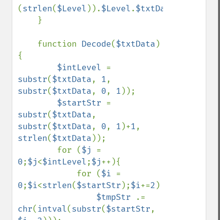
(
strlen
(
$Level
)).
$Level
.
$txtData
;

    }

    function 
Decode
(
$txtData
)
{

$intLevel 
= 
substr
(
$txtData
, 
1
, 
substr
(
$txtData
, 
0
, 
1
));

$startStr 
= 
substr
(
$txtData
, 
substr
(
$txtData
, 
0
, 
1
)+
1
, 
strlen
(
$txtData
));

        for (
$j 
= 
0
;
$j
<
$intLevel
;
$j
++){

            for (
$i 
= 
0
;
$i
<
strlen
(
$startStr
);
$i
+=
2
)

$tmpStr 
.= 
chr
(
intval
(
substr
(
$startStr
, 