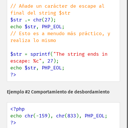
// Añade un carácter de escape al 
$str 
.= 
chr
(
27
);

echo 
$str
, 
PHP_EOL
// Esto es a menudo más práctico, y 
realiza lo mismo

$str 
= 
sprintf
(
"The string ends in 
escape: %c"
, 
27
);

echo 
$str
, 
PHP_EOL
?>
Ejemplo #2 Comportamiento de desbordamiento
echo 
chr
(-
159
), 
chr
(
833
), 
PHP_EOL
?>