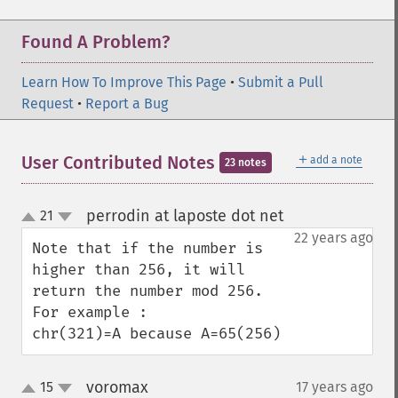
Found A Problem?
Learn How To Improve This Page
•
Submit a Pull
Request
•
Report a Bug
＋
User Contributed Notes
add a note
23 notes
perrodin at laposte dot net
21
¶
up
down
22 years ago
Note that if the number is 
higher than 256, it will 
return the number mod 256.

For example :

chr(321)=A because A=65(256)
voromax
15
17 years ago
¶
up