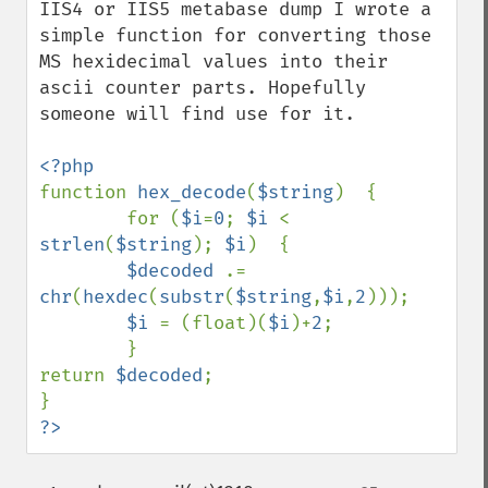
IIS4 or IIS5 metabase dump I wrote a 
simple function for converting those 
MS hexidecimal values into their 
ascii counter parts. Hopefully 
someone will find use for it.

function 
hex_decode
(
$string
)  {

        for (
$i
=
0
; 
$i 
< 
strlen
(
$string
); 
$i
)  {

$decoded 
.= 
chr
(
hexdec
(
substr
(
$string
,
$i
,
2
)));

$i 
= (float)(
$i
)+
2
;

        }

return 
$decoded
;

?>