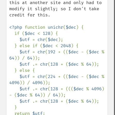
this at another site and only had to 
modify it slightly; so I don't take 
credit for this.

<?php 
function 
unichr
(
$dec
) { 

  if (
$dec 
< 
128
) { 

$utf 
= 
chr
(
$dec
); 

  } else if (
$dec 
< 
2048
) { 

$utf 
= 
chr
(
192 
+ ((
$dec 
- (
$dec 
% 
64
)) / 
64
)); 

$utf 
.= 
chr
(
128 
+ (
$dec 
% 
64
)); 

  } else { 

$utf 
= 
chr
(
224 
+ ((
$dec 
- (
$dec 
% 
4096
)) / 
4096
)); 

$utf 
.= 
chr
(
128 
+ (((
$dec 
% 
4096
) 
- (
$dec 
% 
64
)) / 
64
)); 

$utf 
.= 
chr
(
128 
+ (
$dec 
% 
64
)); 

  } 

  return 
$utf
;
