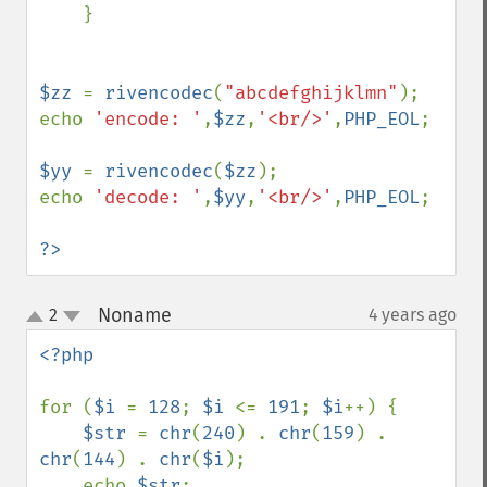
    }

$zz 
= 
rivencodec
(
"abcdefghijklmn"
);

echo 
'encode: '
,
$zz
,
'<br/>'
,
PHP_EOL
;

$yy 
= 
rivencodec
(
$zz
);

echo 
'decode: '
,
$yy
,
'<br/>'
,
PHP_EOL
;

?>
Noname
2
4 years ago
¶
up
down
<?php

for (
$i 
= 
128
; 
$i 
<= 
191
; 
$i
++) {

$str 
= 
chr
(
240
) . 
chr
(
159
) . 
chr
(
144
) . 
chr
(
$i
);

    echo 
$str
;
