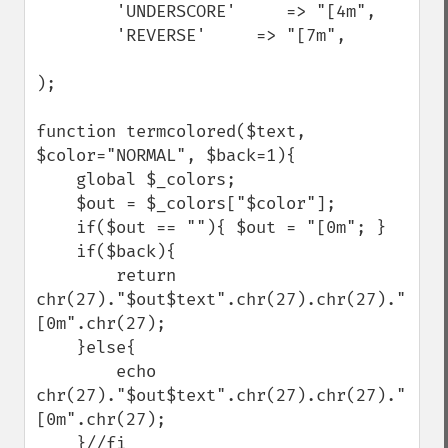
        'UNDERSCORE'     => "[4m",

        'REVERSE'     => "[7m",

);

function termcolored($text, 
$color="NORMAL", $back=1){

    global $_colors;

    $out = $_colors["$color"];

    if($out == ""){ $out = "[0m"; }

    if($back){

        return 
chr(27)."$out$text".chr(27).chr(27)."
[0m".chr(27);

    }else{

        echo 
chr(27)."$out$text".chr(27).chr(27)."
[0m".chr(27);

    }//fi
