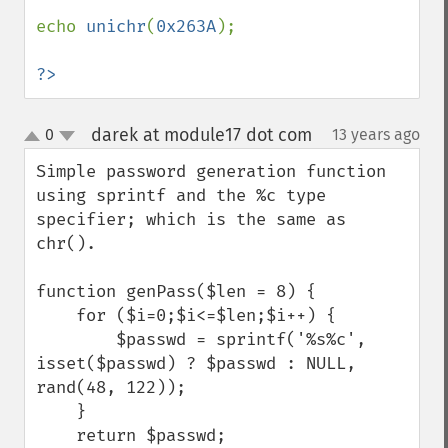
echo 
unichr
(
0x263A
);

?>
darek at module17 dot com
0
13 years ago
¶
up
down
Simple password generation function 
using sprintf and the %c type 
specifier; which is the same as 
chr().

function genPass($len = 8) {

    for ($i=0;$i<=$len;$i++) {

        $passwd = sprintf('%s%c', 
isset($passwd) ? $passwd : NULL, 
rand(48, 122));

    }

    return $passwd;
