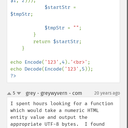
$i
, 
2
)));

$startStr 
= 
$tmpStr
;

$tmpStr 
= 
""
;

        }

        return 
$startStr
;

    }

echo 
Encode
(
'123'
,
4
).
'<br>'
;

echo 
Decode
(
Encode
(
'123'
,
5
?>
grey - greywyvern - com
5
20 years ago
¶
up
down
I spent hours looking for a function 
which would take a numeric HTML 
entity value and output the 
appropriate UTF-8 bytes.  I found 