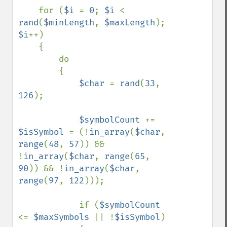
    for (
$i 
= 
0
; 
$i 
< 
rand
(
$minLength
, 
$maxLength
); 
$i
++)

    {

        do

        {

$char 
= 
rand
(
33
, 
126
);

$symbolCount 
+= 
$isSymbol 
= (!
in_array
(
$char
, 
range
(
48
, 
57
)) && 
!
in_array
(
$char
, 
range
(
65
, 
90
)) && !
in_array
(
$char
, 
range
(
97
, 
122
)));

            if (
$symbolCount 
<= 
$maxSymbols 
|| !
$isSymbol
)
