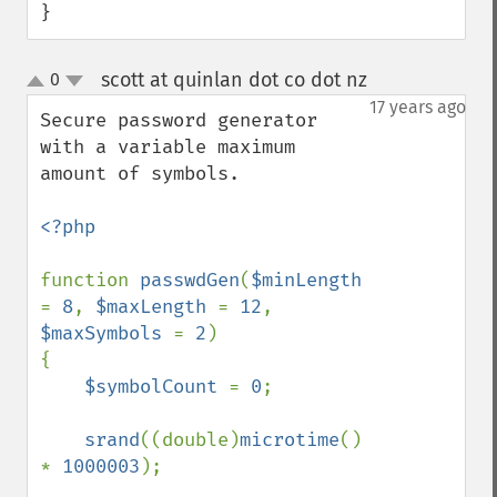
}
scott at quinlan dot co dot nz
0
¶
up
down
17 years ago
Secure password generator 
with a variable maximum 
amount of symbols.

<?php

function 
passwdGen
(
$minLength 
= 
8
, 
$maxLength 
= 
12
, 
$maxSymbols 
= 
2
)

{

$symbolCount 
= 
0
;

srand
((double)
microtime
() 
* 
1000003
);
