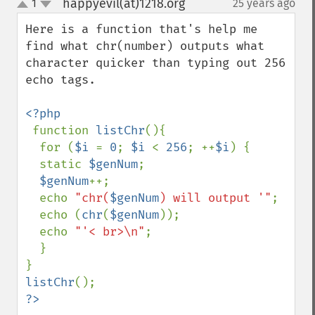
happyevil(at)1218.org
1
25 years ago
¶
up
down
Here is a function that's help me 
find what chr(number) outputs what 
character quicker than typing out 256 
echo tags.

<?php

function 
listChr
(){

  for (
$i 
= 
0
; 
$i 
< 
256
; ++
$i
) {

  static 
$genNum
;

$genNum
++;

  echo 
"chr(
$genNum
) will output '"
;

  echo (
chr
(
$genNum
));

  echo 
"'< br>\n"
;

  }

listChr