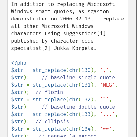
In addition to replacing Microsoft 
Windows smart quotes, as sgaston 
demonstrated on 2006-02-13, I replace 
all other Microsoft Windows 
characters using suggestions[1] 
published by character code 
specialist[2] Jukka Korpela.

<?php

$str 
= 
str_replace
(
chr
(
130
), 
','
, 
$str
);    
$str 
= 
str_replace
(
chr
(
131
), 
'NLG'
, 
$str
);  
$str 
= 
str_replace
(
chr
(
132
), 
'"'
, 
$str
);    
$str 
= 
str_replace
(
chr
(
133
), 
'...'
, 
$str
);  
$str 
= 
str_replace
(
chr
(
134
), 
'**'
, 
$str
);   
// dagger (a second 