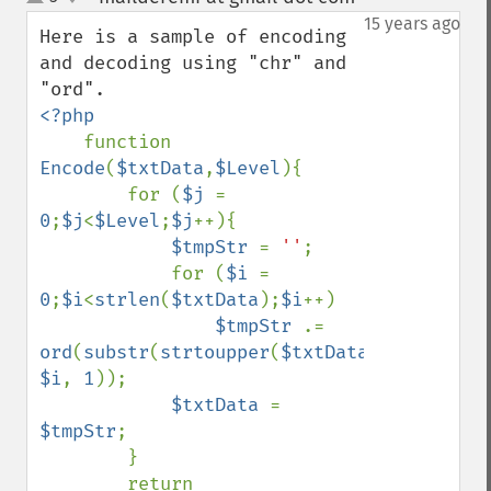
up
down
15 years ago
Here is a sample of encoding 
and decoding using "chr" and 
<?php

function 
Encode
(
$txtData
,
$Level
){

        for (
$j 
= 
0
;
$j
<
$Level
;
$j
++){

$tmpStr 
= 
''
;

            for (
$i 
= 
0
;
$i
<
strlen
(
$txtData
);
$i
++)

$tmpStr 
.= 
ord
(
substr
(
strtoupper
(
$txtData
), 
$i
, 
1
));

$txtData 
= 
$tmpStr
;

        }

        return 