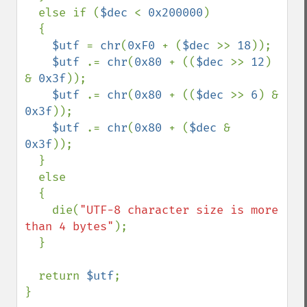
  else if (
$dec 
< 
0x200000
)

  {

$utf 
= 
chr
(
0xF0 
+ (
$dec 
>> 
18
));

$utf 
.= 
chr
(
0x80 
+ ((
$dec 
>> 
12
) 
& 
0x3f
));

$utf 
.= 
chr
(
0x80 
+ ((
$dec 
>> 
6
) & 
0x3f
));

$utf 
.= 
chr
(
0x80 
+ (
$dec 
& 
0x3f
));

  }

  else

  {

    die(
"UTF-8 character size is more 
than 4 bytes"
);

  }

  return 
$utf
;

}
