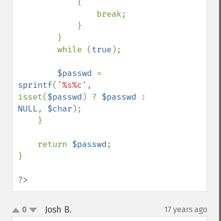
            {

                break;

            }

        }

        while (
true
);

$passwd 
= 
sprintf
(
'%s%c'
, 
isset(
$passwd
) ? 
$passwd 
: 
NULL
, 
$char
);

    }

    return 
$passwd
;

}

?>
Josh B.
0
17 years ago
¶
up
down