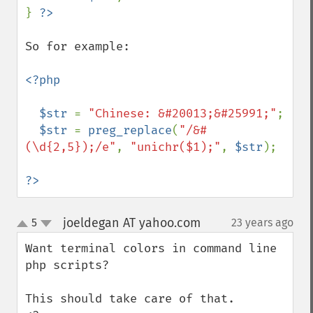
} 
So for example:

<?php

  $str 
= 
"Chinese: &#20013;&#25991;"
;

$str 
= 
preg_replace
(
"/&#
(\d{2,5});/e"
, 
"unichr($1);"
, 
$str
);

?>
joeldegan AT yahoo.com
5
23 years ago
¶
up
down
Want terminal colors in command line 
php scripts?

This should take care of that.
