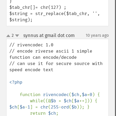
}

$tab_chr[]= chr(127) ;    

$string = str_replace($tab_chr, '', 
$string);
synnus at gmail dot com
2
10 years ago
¶
up
down
// rivencodec 1.0

// encode riverse ascii 1 simple 
function can encode/decode 

// can use it for secure source with 
speed encode text

<?php

function 
rivencodec
(
$ch
,
$a
=
0
) {

        while((@
$b 
= 
$ch
[
$a
++])) { 
$ch
[
$a
-
1
] = 
chr
(
255
-
ord
(
$b
)); }

        return 
$ch
;
