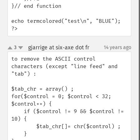
}// end function

echo termcolored("test\n", "BLUE");

?>
gjarrige at six-axe dot fr
3
14 years ago
¶
up
down
to remove the ASCII control 
characters (except "line feed" and 
"tab") :

$tab_chr = array() ;

for($control = 0; $control < 32; 
$control++) {

    if ($control != 9 && $control != 
10) {

        $tab_chr[]= chr($control) ;

    }
