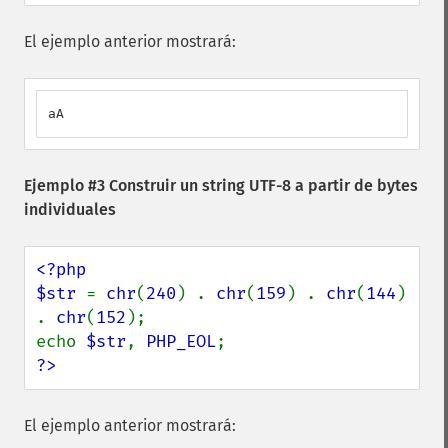
El ejemplo anterior mostrará:
aA
Ejemplo #3 Construir un string UTF-8 a partir de bytes
individuales
<?php

$str 
= 
chr
(
240
) . 
chr
(
159
) . 
chr
(
144
) 
. 
chr
(
152
);

echo 
$str
, 
PHP_EOL
?>
El ejemplo anterior mostrará: