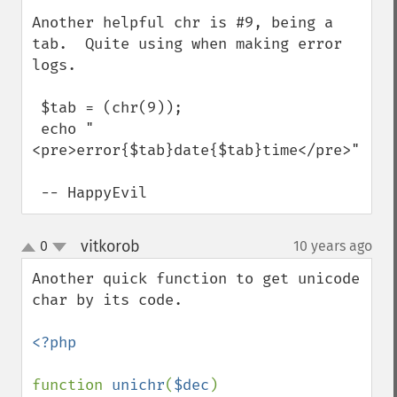
Another helpful chr is #9, being a 
tab.  Quite using when making error 
logs.

 $tab = (chr(9));

 echo "
<pre>error{$tab}date{$tab}time</pre>";

 -- HappyEvil
vitkorob
0
10 years ago
¶
up
down
Another quick function to get unicode 
char by its code.

<?php

function 
unichr
(
$dec
)
