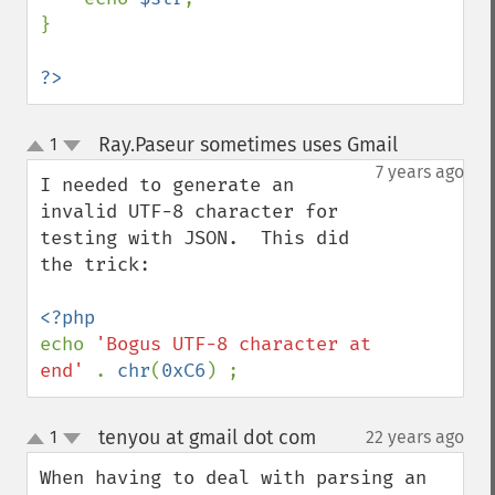
}

?>
Ray.Paseur sometimes uses Gmail
1
¶
up
down
7 years ago
I needed to generate an 
invalid UTF-8 character for 
testing with JSON.  This did 
the trick:

echo 
'Bogus UTF-8 character at 
end' 
. 
chr
(
0xC6
) ;
tenyou at gmail dot com
1
22 years ago
¶
up
down
When having to deal with parsing an 