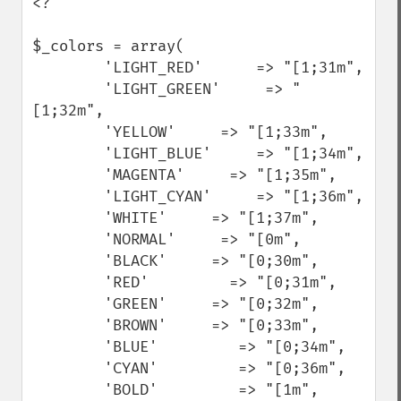
<?

$_colors = array(

        'LIGHT_RED'      => "[1;31m",

        'LIGHT_GREEN'     => "
[1;32m",

        'YELLOW'     => "[1;33m",

        'LIGHT_BLUE'     => "[1;34m",

        'MAGENTA'     => "[1;35m",

        'LIGHT_CYAN'     => "[1;36m",

        'WHITE'     => "[1;37m",

        'NORMAL'     => "[0m",

        'BLACK'     => "[0;30m",

        'RED'         => "[0;31m",

        'GREEN'     => "[0;32m",

        'BROWN'     => "[0;33m",

        'BLUE'         => "[0;34m",

        'CYAN'         => "[0;36m",

        'BOLD'         => "[1m",
