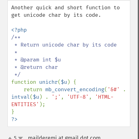
down
Another quick and short function to 
get unicode char by its code.

/**

 * Return unicode char by its code

 *

 * @param int $u

 * @return char

function 
unichr
(
$u
) {

    return 
mb_convert_encoding
(
'&#' 
. 
intval
(
$u
) . 
';'
, 
'UTF-8'
, 
'HTML-
ENTITIES'
);

?>
mailderemi at gmail dot com
5
¶