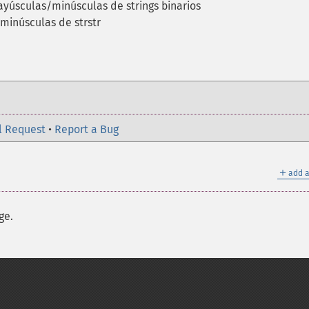
yúsculas/minúsculas de strings binarios
 minúsculas de strstr
l Request
•
Report a Bug
＋
add a
ge.