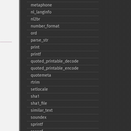
metaphone
nl_​langinfo
nl2br
number_​format
ord
parse_​str
print
printf
quoted_​printable_​decode
quoted_​printable_​encode
quotemeta
rtrim
setlocale
sha1
sha1_​file
similar_​text
soundex
sprintf