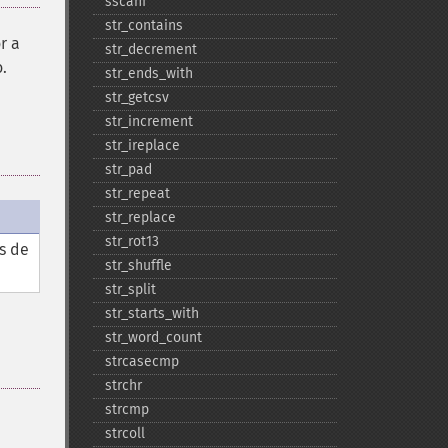
sscanf
str_​contains
r a
str_​decrement
.
str_​ends_​with
str_​getcsv
str_​increment
str_​ireplace
str_​pad
str_​repeat
str_​replace
str_​rot13
s de
str_​shuffle
str_​split
str_​starts_​with
str_​word_​count
strcasecmp
strchr
strcmp
strcoll