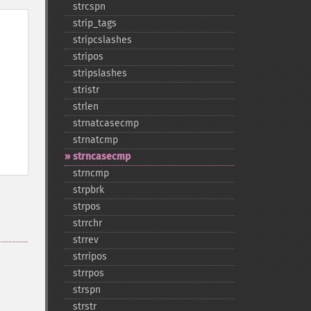
strcspn
strip_​tags
stripcslashes
stripos
stripslashes
stristr
strlen
strnatcasecmp
strnatcmp
strncasecmp
strncmp
strpbrk
strpos
strrchr
strrev
strripos
strrpos
strspn
strstr