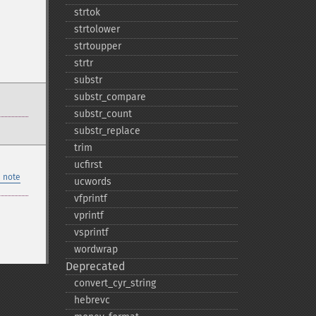
strtok
strtolower
strtoupper
strtr
substr
substr_​compare
substr_​count
substr_​replace
trim
ucfirst
 note
ucwords
vfprintf
vprintf
vsprintf
wordwrap
Deprecated
convert_​cyr_​string
hebrevc