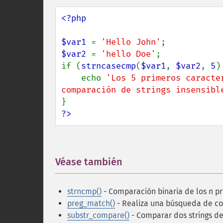
<?php

$var1 
= 
'Hello John'
$var2 
= 
'hello Doe'
;

if (
strncasecmp
(
$var1
, 
$var2
, 
5
)
    echo 
'Los 5 primeros caracte
comparación de strings insensibl
?>
Véase también
¶
strncmp()
- Comparación binaria de los n p
preg_match()
- Realiza una búsqueda de co
substr_compare()
- Comparar dos strings de