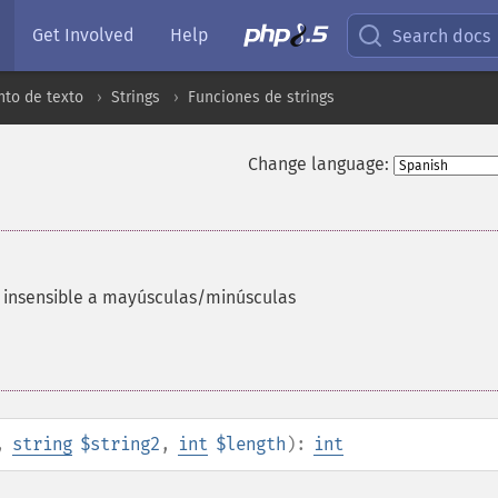
Get Involved
Help
Search docs
to de texto
Strings
Funciones de strings
Change language:
s insensible a mayúsculas/minúsculas
,
string
$string2
,
int
$length
):
int