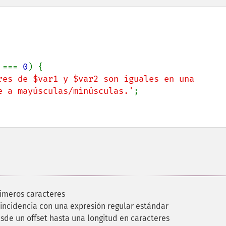
 === 
0
) {

res de $var1 y $var2 son iguales en una 
e a mayúsculas/minúsculas.'
;

rimeros caracteres
incidencia con una expresión regular estándar
sde un offset hasta una longitud en caracteres