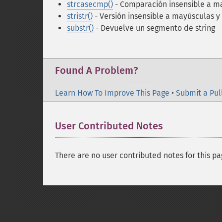
strcasecmp()
- Comparación insensible a ma
stristr()
- Versión insensible a mayúsculas y
substr()
- Devuelve un segmento de string
Found A Problem?
Learn How To Improve This Page
•
Submit a Pul
User Contributed Notes
There are no user contributed notes for this pa