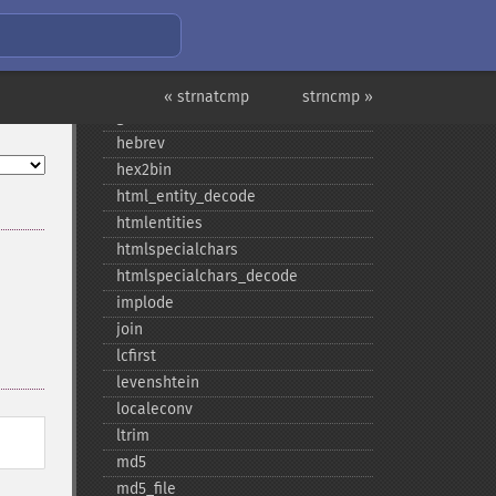
crypt
echo
explode
fprintf
« strnatcmp
strncmp »
get_​html_​translation_​table
hebrev
hex2bin
html_​entity_​decode
htmlentities
htmlspecialchars
htmlspecialchars_​decode
implode
join
lcfirst
levenshtein
localeconv
ltrim
md5
md5_​file