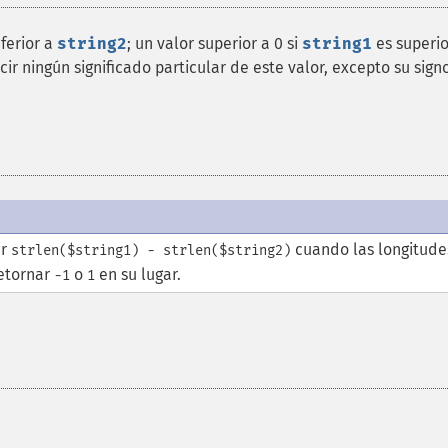
ferior a
string2
; un valor superior a 0 si
string1
es superio
ir ningún significado particular de este valor, excepto su signo
ar
cuando las longitude
strlen($string1) - strlen($string2)
retornar
o
en su lugar.
-1
1