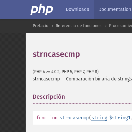
Downloads
Documentation
Prefacio
Referencia de funciones
Procesamien
strncasecmp
(PHP 4 >= 4.0.2, PHP 5, PHP 7, PHP 8)
strncasecmp
—
Comparación binaria de string
Descripción
¶
function
strncasecmp
(
string
$string1