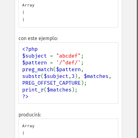
Array

(

con este ejemplo:
<?php

$subject 
= 
"abcdef"
$pattern 
= 
'/^def/'
preg_match
(
$pattern
, 
substr
(
$subject
,
3
), 
$matches
, 
PREG_OFFSET_CAPTURE
print_r
(
$matches
?>
producirá:
Array

(
