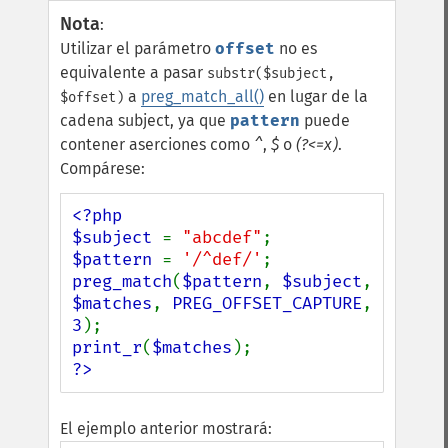
Nota
:
Utilizar el parámetro
offset
no es
equivalente a pasar
substr($subject,
a
preg_match_all()
en lugar de la
$offset)
cadena subject, ya que
pattern
puede
contener aserciones como
^
,
$
o
(?<=x)
.
Compárese:
<?php

$subject 
= 
"abcdef"
$pattern 
= 
'/^def/'
preg_match
(
$pattern
, 
$subject
, 
$matches
, 
PREG_OFFSET_CAPTURE
, 
3
print_r
(
$matches
?>
El ejemplo anterior mostrará: