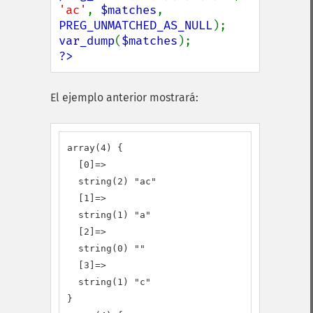
'ac'
, 
$matches
, 
PREG_UNMATCHED_AS_NULL
var_dump
(
$matches
?>
El ejemplo anterior mostrará:
array(4) {

  [0]=>

  string(2) "ac"

  [1]=>

  string(1) "a"

  [2]=>

  string(0) ""

  [3]=>

  string(1) "c"

}
