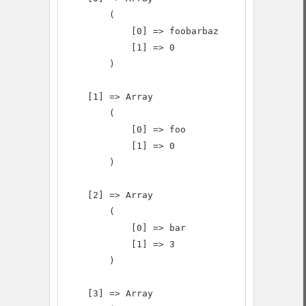
        (

            [0] => foobarbaz

            [1] => 0

        )

    [1] => Array

        (

            [0] => foo

            [1] => 0

        )

    [2] => Array

        (

            [0] => bar

            [1] => 3

        )

    [3] => Array
