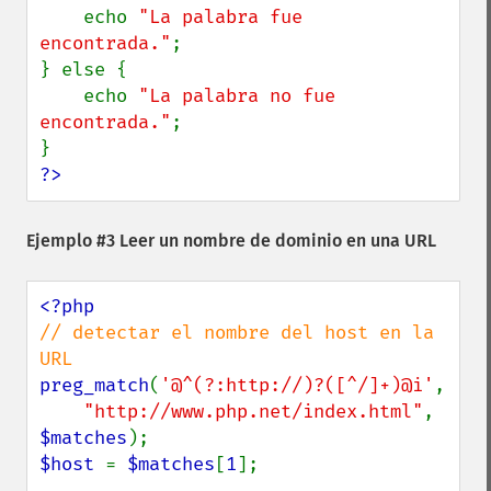
    echo 
"La palabra fue 
encontrada."
;

} else {

    echo 
"La palabra no fue 
encontrada."
;

?>
Ejemplo #3 Leer un nombre de dominio en una URL
// detectar el nombre del host en la 
preg_match
(
'@^(?:http://)?([^/]+)@i'
,

"http://www.php.net/index.html"
, 
$matches
$host 
= 
$matches
[
1
];
