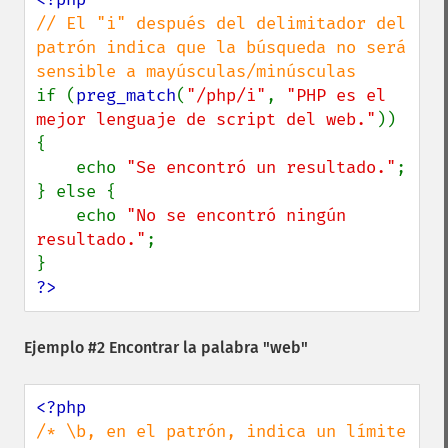
// El "i" después del delimitador del 
patrón indica que la búsqueda no será 
if (
preg_match
(
"/php/i"
, 
"PHP es el 
mejor lenguaje de script del web."
)) 
{

    echo 
"Se encontró un resultado."
;

} else {

    echo 
"No se encontró ningún 
resultado."
;

?>
Ejemplo #2 Encontrar la palabra "web"
/* \b, en el patrón, indica un límite 