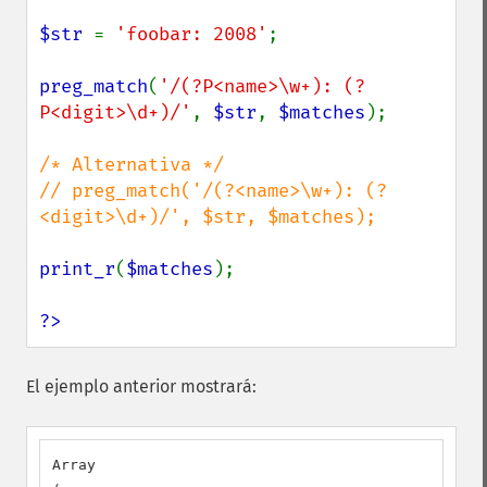
$str 
= 
'foobar: 2008'
;

preg_match
(
'/(?P<name>\w+): (?
P<digit>\d+)/'
, 
$str
, 
$matches
);

/* Alternativa */

// preg_match('/(?<name>\w+): (?
<digit>\d+)/', $str, $matches);

print_r
(
$matches
);

?>
El ejemplo anterior mostrará:
Array
