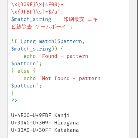
\x{309F}\x{4E00}-
\x{9FBF}\s]*$/u'
$match_string 
= 
'印刷最安 ニキ
ビ跡除去 ゲームボーイ'
;

if (
preg_match
(
$pattern
, 
$match_string
)) {

    echo 
"Found - pattern 
$pattern
"
;

} else {

    echo 
"Not found - pattern 
$pattern
"
;

U+4E00–U+9FBF Kanji

U+3040–U+309F Hiragana

U+30A0–U+30FF Katakana
