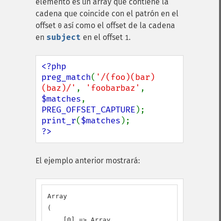
elemento es un array que contiene la
cadena que coincide con el patrón en el
offset
así como el offset de la cadena
0
en
subject
en el offset
.
1
<?php

preg_match
(
'/(foo)(bar)
(baz)/'
, 
'foobarbaz'
, 
$matches
, 
PREG_OFFSET_CAPTURE
print_r
(
$matches
?>
El ejemplo anterior mostrará:
Array

(

    [0] => Array
