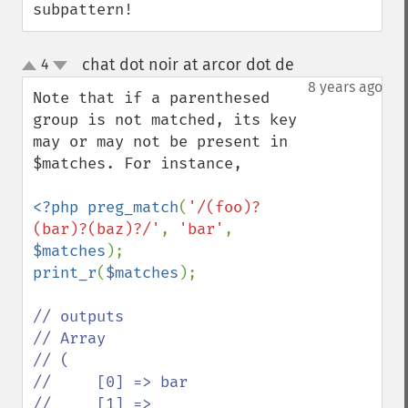
subpattern!
chat dot noir at arcor dot de
4
¶
up
down
8 years ago
Note that if a parenthesed 
group is not matched, its key 
may or may not be present in 
$matches. For instance,

<?php preg_match
(
'/(foo)?
(bar)?(baz)?/'
, 
'bar'
, 
$matches
print_r
(
$matches
); 

// outputs

// Array

// (

//     [0] => bar

//     [1] => 
