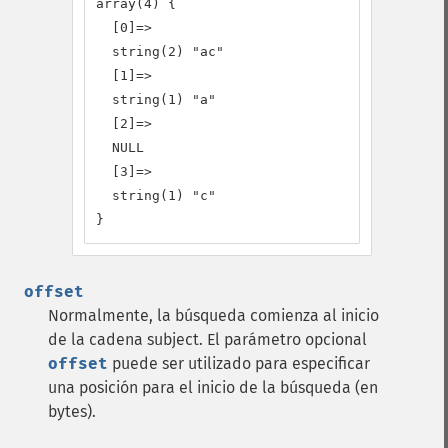
array(4) {

  [0]=>

  string(2) "ac"

  [1]=>

  string(1) "a"

  [2]=>

  NULL

  [3]=>

  string(1) "c"

}
offset
Normalmente, la búsqueda comienza al inicio
de la cadena subject. El parámetro opcional
offset
puede ser utilizado para especificar
una posición para el inicio de la búsqueda (en
bytes).