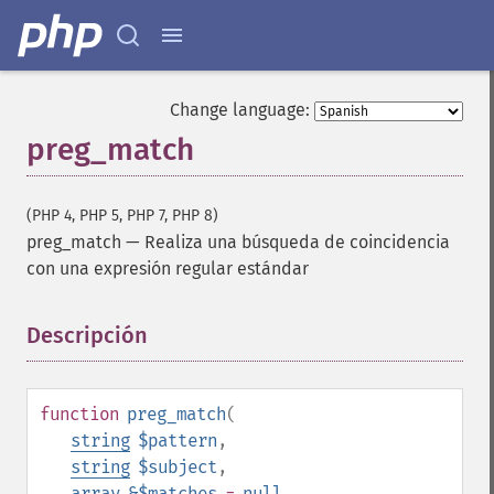
Change language:
preg_match
(PHP 4, PHP 5, PHP 7, PHP 8)
preg_match
—
Realiza una búsqueda de coincidencia
con una expresión regular estándar
Descripción
¶
function
preg_match
(
string
$pattern
,
string
$subject
,
array
&$matches
=
null
,