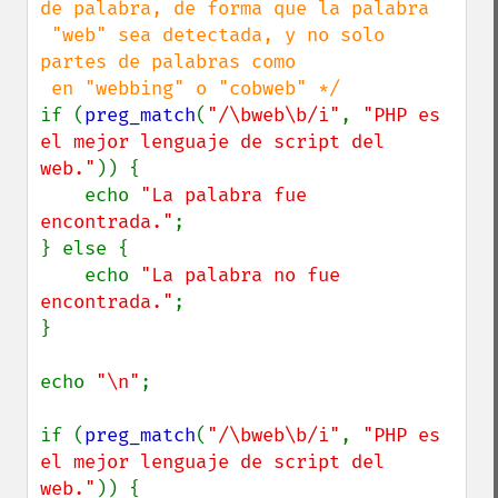
de palabra, de forma que la palabra

 "web" sea detectada, y no solo 
partes de palabras como

if (
preg_match
(
"/\bweb\b/i"
, 
"PHP es 
el mejor lenguaje de script del 
web."
)) {

    echo 
"La palabra fue 
encontrada."
;

} else {

    echo 
"La palabra no fue 
encontrada."
;

}

echo 
"\n"
;

if (
preg_match
(
"/\bweb\b/i"
, 
"PHP es 
el mejor lenguaje de script del 
web."
)) {
