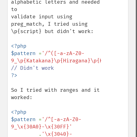
alphabetic letters and needed 
to 

validate input using 
preg_match, I tried using 
\p{script} but didn't work:

<?php

$pattern 
=
'/^([-a-zA-Z0-
9_\p{Katakana}\p{Hiragana}\p{Han}]*)$/u'
So I tried with ranges and it 
worked:

<?php

$pattern 
=
'/^[-a-zA-Z0-
9_\x{30A0}-\x{30FF}'

.
'\x{3040}-