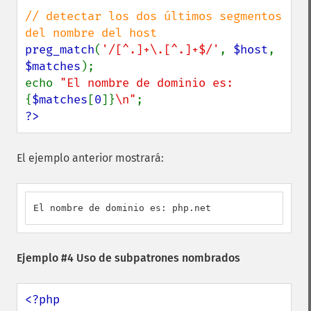
// detectar los dos últimos segmentos 
preg_match
(
'/[^.]+\.[^.]+$/'
, 
$host
, 
$matches
);

echo 
"El nombre de dominio es: 
{
$matches
[
0
]}
\n"
?>
El ejemplo anterior mostrará:
El nombre de dominio es: php.net
Ejemplo #4 Uso de subpatrones nombrados
<?php
