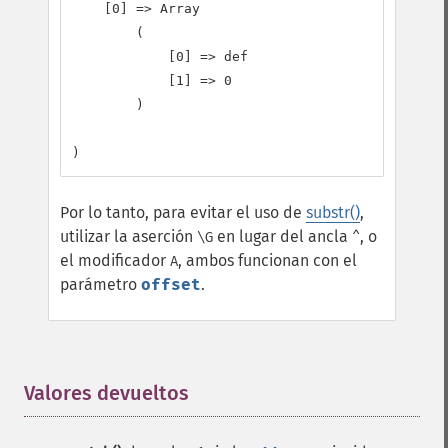
    [0] => Array

        (

            [0] => def

            [1] => 0

        )

Por lo tanto, para evitar el uso de
substr()
,
utilizar la aserción
en lugar del ancla
, o
\G
^
el modificador
, ambos funcionan con el
A
parámetro
offset
.
Valores devueltos
¶