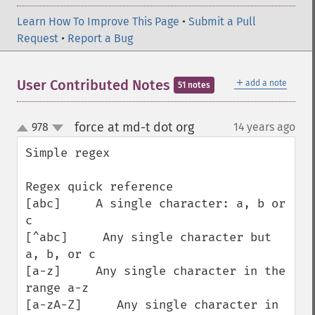
Learn How To Improve This Page
•
Submit a Pull
Request
•
Report a Bug
＋
User Contributed Notes
add a note
51 notes
force at md-t dot org
978
14 years ago
¶
up
down
Simple regex

Regex quick reference

[abc]     A single character: a, b or 
c

[^abc]     Any single character but 
a, b, or c

[a-z]     Any single character in the 
range a-z

[a-zA-Z]     Any single character in 