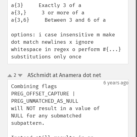
a{3}     Exactly 3 of a

a{3,}     3 or more of a

a{3,6}     Between 3 and 6 of a

options: i case insensitive m make 
dot match newlines x ignore 
whitespace in regex o perform #{...} 
substitutions only once
ASchmidt at Anamera dot net
2
¶
up
down
6 years ago
Combining flags 

PREG_OFFSET_CAPTURE | 
PREG_UNMATCHED_AS_NULL 

will NOT result in a value of 
NULL for any submatched 
subpattern.
