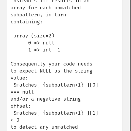
Instead still results in an 
array for each unmatched 
subpattern, in turn 
containing:

 array (size=2)

      0 => null

      1 => int -1

Consequently your code needs 
to expect NULL as the string 
value:

 $matches[ {subpattern+1} ][0] 
=== null 

and/or a negative string 
offset:

 $matches[ {subpattern+1} ][1] 
< 0 

to detect any unmatched 