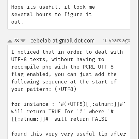
Hope its useful, it took me 
several hours to figure it 
out.
cebelab at gmail dot com
78
16 years ago
¶
up
down
I noticed that in order to deal with 
UTF-8 texts, without having to 
recompile php with the PCRE UTF-8 
flag enabled, you can just add the 
following sequence at the start of 
your pattern: (*UTF8)

for instance : '#(*UTF8)[[:alnum:]]#' 
will return TRUE for 'é' where '#
[[:alnum:]]#' will return FALSE

found this very very useful tip after 