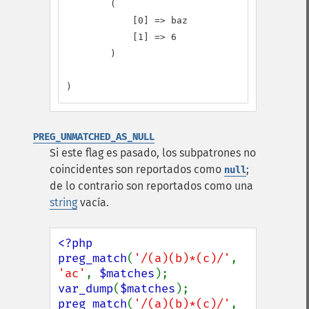
        (

            [0] => baz

            [1] => 6

        )

)
PREG_UNMATCHED_AS_NULL
Si este flag es pasado, los subpatrones no
coincidentes son reportados como
;
null
de lo contrario son reportados como una
string
vacía.
<?php

preg_match
(
'/(a)(b)*(c)/'
, 
'ac'
, 
$matches
var_dump
(
$matches
preg_match
(
'/(a)(b)*(c)/'
, 