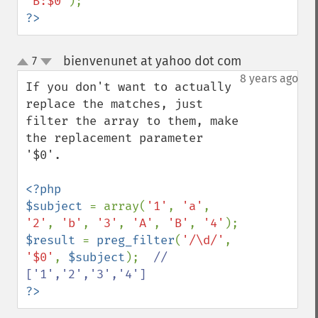
'В:$0'
?>
bienvenunet at yahoo dot com
7
¶
up
down
8 years ago
If you don't want to actually 
replace the matches, just 
filter the array to them, make 
the replacement parameter 
'$0'.

<?php

$subject 
= array(
'1'
, 
'a'
, 
'2'
, 
'b'
, 
'3'
, 
'A'
, 
'B'
, 
'4'
$result 
= 
preg_filter
(
'/\d/'
, 
'$0'
, 
$subject
);  
// 
?>