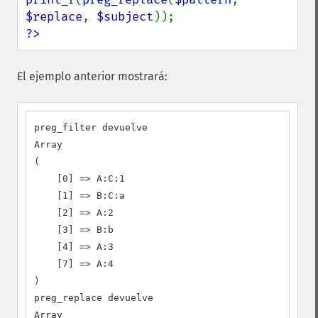
$replace
, 
$subject
?>
El ejemplo anterior mostrará:
preg_filter devuelve

Array

(

    [0] => A:C:1

    [1] => B:C:a

    [2] => A:2

    [3] => B:b

    [4] => A:3

    [7] => A:4

)

preg_replace devuelve

Array
