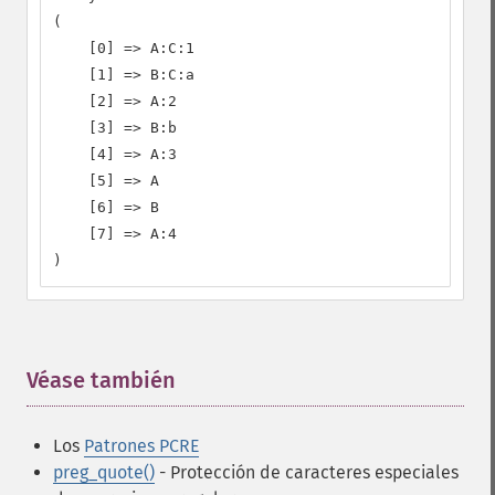
(

    [0] => A:C:1

    [1] => B:C:a

    [2] => A:2

    [3] => B:b

    [4] => A:3

    [5] => A

    [6] => B

    [7] => A:4

)
Véase también
¶
Los
Patrones PCRE
preg_quote()
- Protección de caracteres especiales