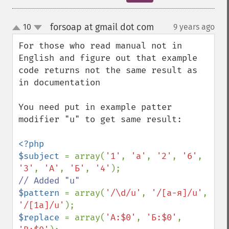
forsoap at gmail dot com
10
9 years ago
¶
up
down
For those who read manual not in 
English and figure out that example 
code returns not the same result as 
in documentation

You need put in example patter 
modifier "u" to get same result:

<?php

$subject 
= array(
'1'
, 
'а'
, 
'2'
, 
'б'
, 
'3'
, 
'А'
, 
'Б'
, 
'4'
$pattern 
= array(
'/\d/u'
, 
'/[а-я]/u'
, 
'/[1а]/u'
$replace 
= array(
'А:$0'
, 
'Б:$0'
, 