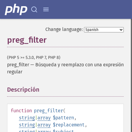
Change language:
preg_filter
(PHP 5 >= 5.3.0, PHP 7, PHP 8)
preg_filter
—
Búsqueda y reemplazo con una expresión
regular
Descripción
¶
function
preg_filter
(
string
|
array
$pattern
,
string
|
array
$replacement
,
string
|
array
$subject
,