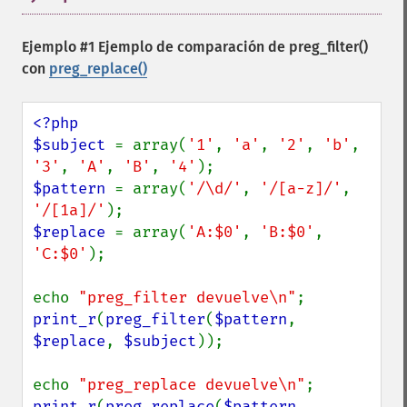
Ejemplo #1 Ejemplo de comparación de
preg_filter()
con
preg_replace()
<?php

$subject 
= array(
'1'
, 
'a'
, 
'2'
, 
'b'
, 
'3'
, 
'A'
, 
'B'
, 
'4'
$pattern 
= array(
'/\d/'
, 
'/[a-z]/'
, 
'/[1a]/'
$replace 
= array(
'A:$0'
, 
'B:$0'
, 
'C:$0'
);

echo 
"preg_filter devuelve\n"
print_r
(
preg_filter
(
$pattern
, 
$replace
, 
$subject
));

echo 
"preg_replace devuelve\n"
print_r
(
preg_replace
(
$pattern
, 