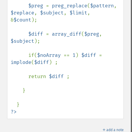
$preg 
= 
preg_replace
(
$pattern
, 
$replace
, 
$subject
, 
$limit
,  
&
$count
);

$diff 
= 
array_diff
(
$preg
, 
$subject
);

      if(
$noArray 
== 
1
) 
$diff 
= 
implode
(
$diff
) ;

      return 
$diff 
;

    }

?>
＋
add a note