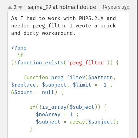
sajina_99 at hotmail dot de
3
14 years ago
¶
up
down
As I had to work with PHP5.2.X and 
needed preg_filter I wrote a quick 
and dirty workaround.

<?php

if 
(!
function_exists
(
'preg_filter'
)) {

    function 
preg_filter
(
$pattern
, 
$replace
, 
$subject
, 
$limit 
= -
1 
, 
&
$count 
= 
null
) {

      if(!
is_array
(
$subject
)) {

$noArray 
= 
1 
;

$subject 
= array(
$subject
);

      }
