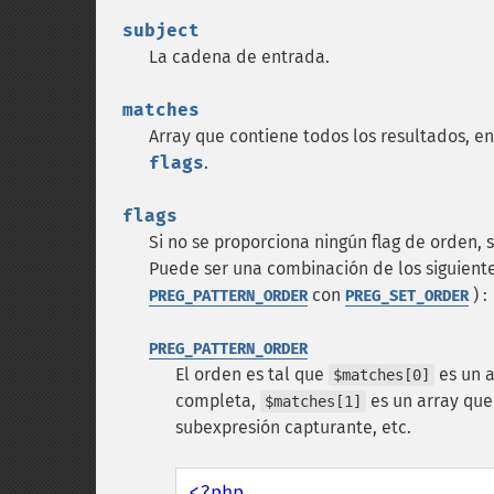
subject
La cadena de entrada.
matches
Array que contiene todos los resultados, 
flags
.
flags
Si no se proporciona ningún flag de orden,
Puede ser una combinación de los siguient
con
) :
PREG_PATTERN_ORDER
PREG_SET_ORDER
PREG_PATTERN_ORDER
El orden es tal que
es un a
$matches[0]
completa,
es un array que
$matches[1]
subexpresión capturante, etc.
<?php
