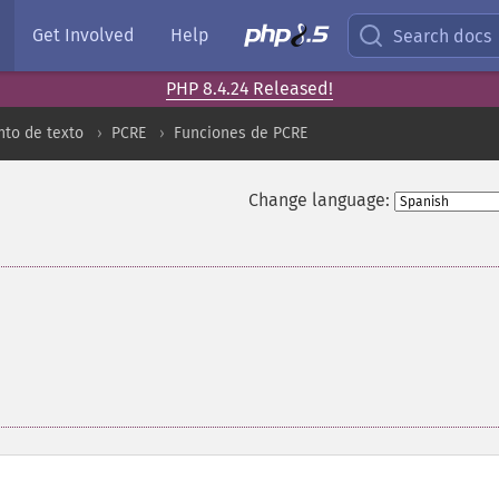
Get Involved
Help
Search docs
PHP 8.4.24 Released!
to de texto
PCRE
Funciones de PCRE
Change language: