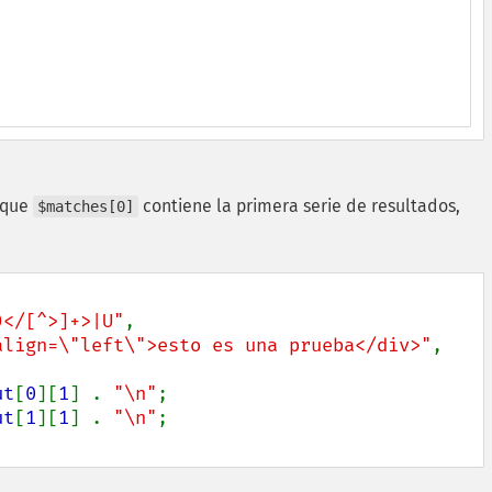
 que
contiene la primera serie de resultados,
$matches[0]
)</[^>]+>|U"
,

align=\"left\">esto es una prueba</div>"
,

ut
[
0
][
1
] . 
"\n"
;

ut
[
1
][
1
] . 
"\n"