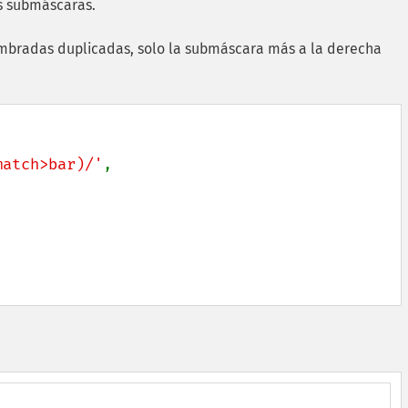
s submáscaras.
mbradas duplicadas, solo la submáscara más a la derecha
match>bar)/'
,
