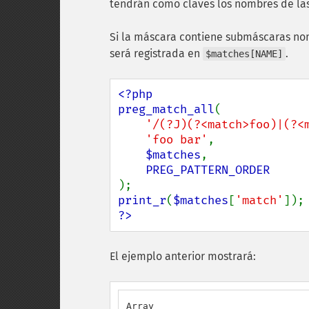
tendrán como claves los nombres de la
Si la máscara contiene submáscaras no
será registrada en
.
$matches[NAME]
<?php

preg_match_all
(

'/(?J)(?<match>foo)|(?<
'foo bar'
,

$matches
,

print_r
(
$matches
[
'match'
?>
El ejemplo anterior mostrará:
Array
