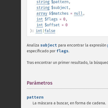
string
$pattern
,
string
$subject
,
array
&$matches
=
null
,
int
$flags
= 0
,
int
$offset
= 0
):
int
|
false
Analiza
subject
para encontrar la expresión
especificado por
flags
.
Tras encontrar un primer resultado, la búsqued
Parámetros
¶
pattern
La máscara a buscar, en forma de cadena.