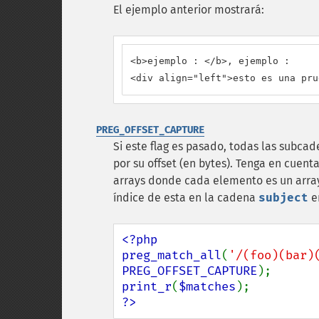
El ejemplo anterior mostrará:
<b>ejemplo : </b>, ejemplo :

<div align="left">esto es una pru
PREG_OFFSET_CAPTURE
Si este flag es pasado, todas las subca
por su offset (en bytes). Tenga en cuent
arrays donde cada elemento es un array
índice de esta en la cadena
subject
e
<?php

preg_match_all
(
'/(foo)(bar)
PREG_OFFSET_CAPTURE
print_r
(
$matches
?>