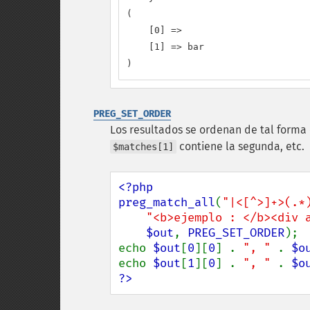
(

    [0] =>

    [1] => bar

)
PREG_SET_ORDER
Los resultados se ordenan de tal forma
contiene la segunda, etc.
$matches[1]
<?php

preg_match_all
(
"|<[^>]+>(.*
"<b>ejemplo : </b><div 
$out
, 
PREG_SET_ORDER
);

echo 
$out
[
0
][
0
] . 
", " 
. 
$o
echo 
$out
[
1
][
0
] . 
", " 
. 
$o
?>