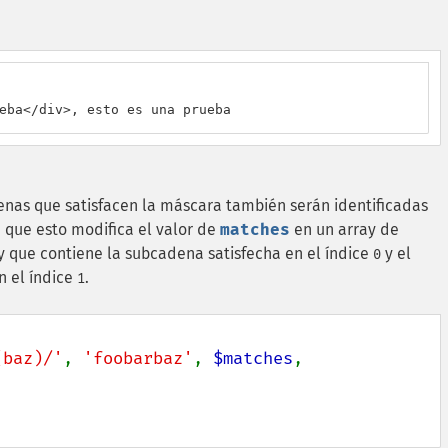
eba</div>, esto es una prueba
denas que satisfacen la máscara también serán identificadas
a que esto modifica el valor de
matches
en un array de
 que contiene la subcadena satisfecha en el índice
y el
0
n el índice
.
1
(baz)/'
, 
'foobarbaz'
, 
$matches
, 