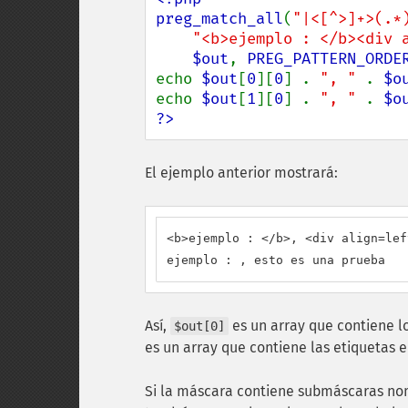
preg_match_all
(
"|<[^>]+>(.*
"<b>ejemplo : </b><div 
$out
, 
PREG_PATTERN_ORDE
echo 
$out
[
0
][
0
] . 
", " 
. 
$o
echo 
$out
[
1
][
0
] . 
", " 
. 
$o
?>
El ejemplo anterior mostrará:
<b>ejemplo : </b>, <div align=lef
ejemplo : , esto es una prueba
Así,
es un array que contiene l
$out[0]
es un array que contiene las etiquetas 
Si la máscara contiene submáscaras n