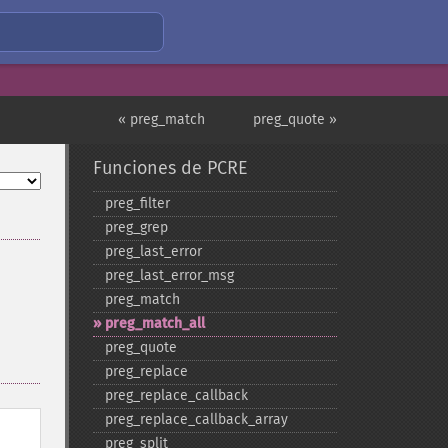
« preg_match
preg_quote »
Funciones de PCRE
preg_​filter
preg_​grep
preg_​last_​error
preg_​last_​error_​msg
preg_​match
preg_​match_​all
preg_​quote
preg_​replace
preg_​replace_​callback
preg_​replace_​callback_​array
preg_​split