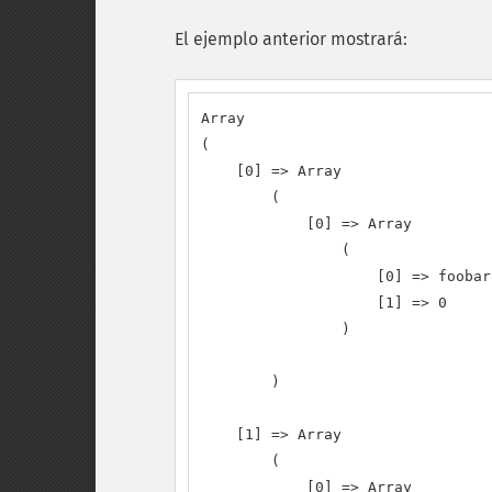
El ejemplo anterior mostrará:
Array

(

    [0] => Array

        (

            [0] => Array

                (

                    [0] => foobarb
                    [1] => 0

                )

        )

    [1] => Array

        (

            [0] => Array
