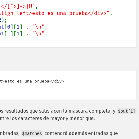
)</[^>]+>|U"
,

align=left>esto es una prueba</div>"
,

R
);

ut
[
0
][
1
] . 
"\n"
;

ut
[
1
][
1
] . 
"\n"
t>esto es una prueba</div>

os resultados que satisfacen la máscara completa, y
$out[1]
entre los caracteres de mayor y menor que.
ombradas,
contendrá además entradas que
$matches