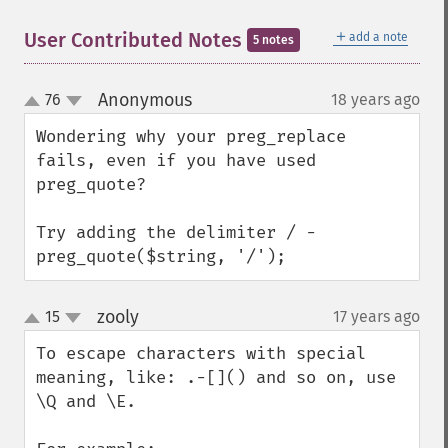
＋
User Contributed Notes
add a note
5 notes
Anonymous
76
18 years ago
¶
up
down
Wondering why your preg_replace 
fails, even if you have used 
preg_quote?

Try adding the delimiter / - 
preg_quote($string, '/');
zooly
15
17 years ago
¶
up
down
To escape characters with special 
meaning, like: .-[]() and so on, use 
\Q and \E.
