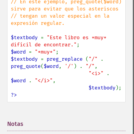
// En este ejemplo, preg_quote($word) 
sirve para evitar que los asteriscos

// tengan un valor especial en la 
expresión regular.

$textbody 
= 
"Este libro es *muy* 
difícil de encontrar."
$word 
= 
"*muy*"
$textbody 
= 
preg_replace 
(
"/" 
. 
preg_quote
(
$word
, 
'/'
) . 
"/"
,

"<i>" 
. 
$word 
. 
"</i>"
,

$textbody
?>
Notas
¶