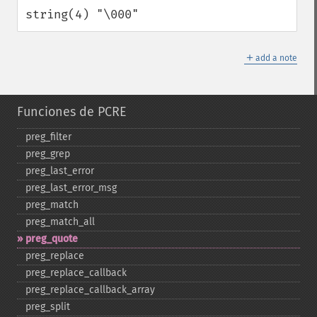
string(4) "\000"
＋
add a note
Funciones de PCRE
preg_​filter
preg_​grep
preg_​last_​error
preg_​last_​error_​msg
preg_​match
preg_​match_​all
preg_​quote
preg_​replace
preg_​replace_​callback
preg_​replace_​callback_​array
preg_​split