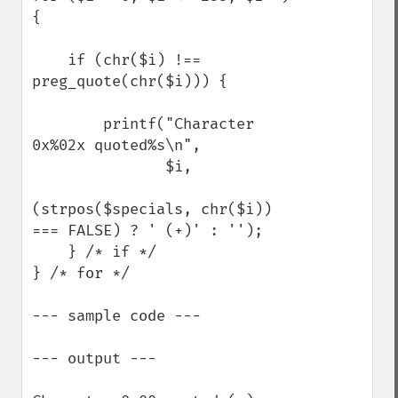
{

    if (chr($i) !== 
preg_quote(chr($i))) {

        printf("Character 
0x%02x quoted%s\n",

               $i,

(strpos($specials, chr($i)) 
=== FALSE) ? ' (+)' : '');

    } /* if */

} /* for */

--- sample code ---

--- output ---
