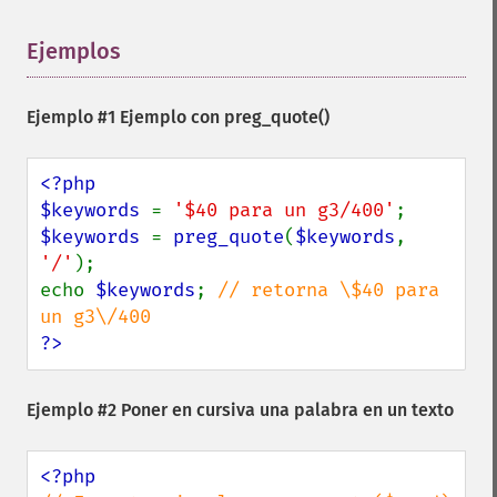
Ejemplos
¶
Ejemplo #1 Ejemplo con
preg_quote()
<?php

$keywords 
= 
'$40 para un g3/400'
$keywords 
= 
preg_quote
(
$keywords
, 
'/'
);

echo 
$keywords
; 
// retorna \$40 para 
?>
Ejemplo #2 Poner en cursiva una palabra en un texto