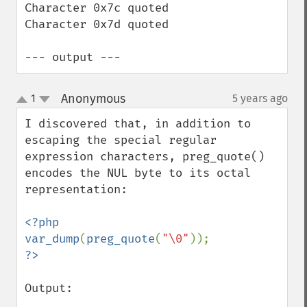
Character 0x7c quoted

Character 0x7d quoted

--- output ---
Anonymous
1
5 years ago
¶
up
down
I discovered that, in addition to 
escaping the special regular 
expression characters, preg_quote() 
encodes the NUL byte to its octal 
representation:

<?php

var_dump
(
preg_quote
(
"\0"
Output:
