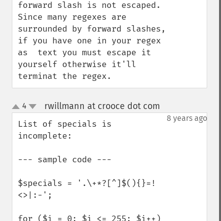
forward slash is not escaped.  
Since many regexes are 
surrounded by forward slashes, 
if you have one in your regex 
as  text you must escape it 
yourself otherwise it'll 
terminat the regex.
rwillmann at crooce dot com
4
¶
up
down
8 years ago
List of specials is 
incomplete:

--- sample code ---

$specials = '.\+*?[^]$(){}=!
<>|:-';

for ($i = 0; $i <= 255; $i++) 