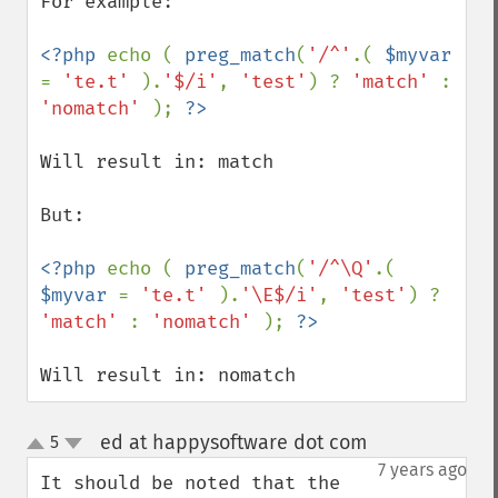
For example:

<?php 
echo ( 
preg_match
(
'/^'
.( 
$myvar 
= 
'te.t' 
).
'$/i'
, 
'test'
) ? 
'match' 
: 
'nomatch' 
); 
Will result in: match

But:

<?php 
echo ( 
preg_match
(
'/^\Q'
.( 
$myvar 
= 
'te.t' 
).
'\E$/i'
, 
'test'
) ? 
'match' 
: 
'nomatch' 
); 
Will result in: nomatch
ed at happysoftware dot com
5
¶
up
down
7 years ago
It should be noted that the 