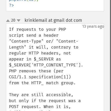
?>
krinklemail at gmail dot com
20
¶
up
down
13 years ago
If requests to your PHP 
script send a header 
"Content-Type" or/ "Content-
Length" it will, contrary to 
regular HTTP headers, not 
appear in $_SERVER as 
$_SERVER['HTTP_CONTENT_TYPE']. 
PHP removes these (per 
CGI/1.1 specification[1]) 
from the HTTP_ match group.

They are still accessible, 
but only if the request was a 
POST request. When it is, 