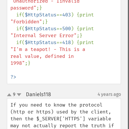
"Unauthorized - Iinvalid 
password"
;}

  if(
$HttpStatus
==
403
) {print 
"Forbidden"
;}

  if(
$HttpStatus
==
500
) {print 
"Internal Server Error"
;}

  if(
$HttpStatus
==
418
) {print 
"I'm a teapot! - This is a 
real value, defined in 
1998"
;}

?>
Daniels118
9
4 years ago
¶
up
down
If you need to know the protocol 
(http or https) used by the client, 
then the $_SERVER['HTTPS'] variable 
may not actually report the truth if 