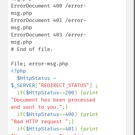
ErrorDocument 400 /error-
msg.php

ErrorDocument 401 /error-
msg.php

ErrorDocument 403 /error-
msg.php

# End of file.

<?php

  $HttpStatus 
= 
$_SERVER
[
"REDIRECT_STATUS"
] ;

  if(
$HttpStatus
==
200
) {print 
"Document has been processed 
and sent to you."
;}

  if(
$HttpStatus
==
400
) {print 
"Bad HTTP request "
;}

  if(
$HttpStatus
==
401
) {print 