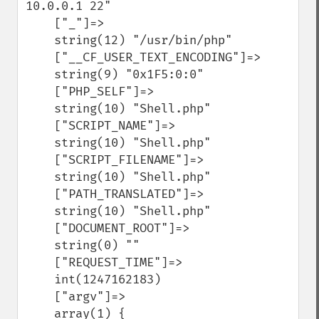
10.0.0.1 22"

    ["_"]=>

    string(12) "/usr/bin/php"

    ["__CF_USER_TEXT_ENCODING"]=>

    string(9) "0x1F5:0:0"

    ["PHP_SELF"]=>

    string(10) "Shell.php"

    ["SCRIPT_NAME"]=>

    string(10) "Shell.php"

    ["SCRIPT_FILENAME"]=>

    string(10) "Shell.php"

    ["PATH_TRANSLATED"]=>

    string(10) "Shell.php"

    ["DOCUMENT_ROOT"]=>

    string(0) ""

    ["REQUEST_TIME"]=>

    int(1247162183)

    ["argv"]=>

    array(1) {
