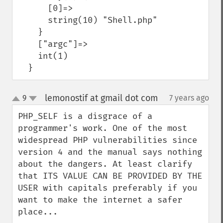
      [0]=>

      string(10) "Shell.php"

    }

    ["argc"]=>

    int(1)

  }
lemonostif at gmail dot com
9
7 years ago
¶
up
down
PHP_SELF is a disgrace of a 
programmer's work. One of the most 
widespread PHP vulnerabilities since 
version 4 and the manual says nothing 
about the dangers. At least clarify 
that ITS VALUE CAN BE PROVIDED BY THE 
USER with capitals preferably if you 
want to make the internet a safer 
place...