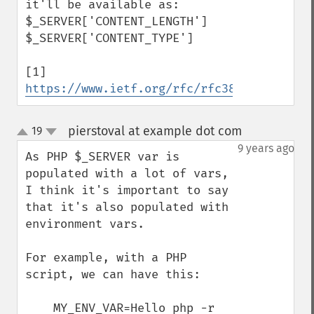
it'll be available as:

$_SERVER['CONTENT_LENGTH']

$_SERVER['CONTENT_TYPE']

[1] 
https://www.ietf.org/rfc/rfc3875
pierstoval at example dot com
19
¶
up
down
9 years ago
As PHP $_SERVER var is 
populated with a lot of vars, 
I think it's important to say 
that it's also populated with 
environment vars.

For example, with a PHP 
script, we can have this:

    MY_ENV_VAR=Hello php -r 