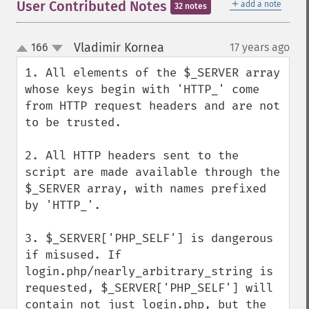
＋
User Contributed Notes
add a note
32 notes
Vladimir Kornea
166
17 years ago
¶
up
down
1. All elements of the $_SERVER array 
whose keys begin with 'HTTP_' come 
from HTTP request headers and are not 
to be trusted.

2. All HTTP headers sent to the 
script are made available through the 
$_SERVER array, with names prefixed 
by 'HTTP_'.

3. $_SERVER['PHP_SELF'] is dangerous 
if misused. If 
login.php/nearly_arbitrary_string is 
requested, $_SERVER['PHP_SELF'] will 
contain not just login.php, but the 