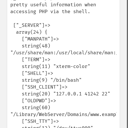
pretty useful information when 
accessing PHP via the shell.

 ["_SERVER"]=>

  array(24) {

    ["MANPATH"]=>

    string(48) 
"/usr/share/man:/usr/local/share/man:/usr/
    ["TERM"]=>

    string(11) "xterm-color"

    ["SHELL"]=>

    string(9) "/bin/bash"

    ["SSH_CLIENT"]=>

    string(20) "127.0.0.1 41242 22"

    ["OLDPWD"]=>

    string(60) 
"/Library/WebServer/Domains/www.example.c
    ["SSH_TTY"]=>
