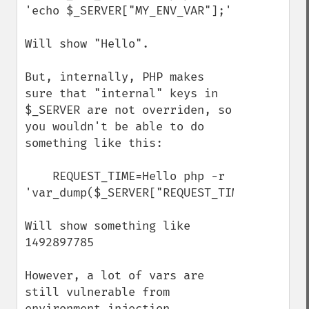
'echo $_SERVER["MY_ENV_VAR"];'

Will show "Hello".

But, internally, PHP makes 
sure that "internal" keys in 
$_SERVER are not overriden, so 
you wouldn't be able to do 
something like this:

    REQUEST_TIME=Hello php -r 
'var_dump($_SERVER["REQUEST_TIME"]);'

Will show something like 
1492897785

However, a lot of vars are 
still vulnerable from 
environment injection.
