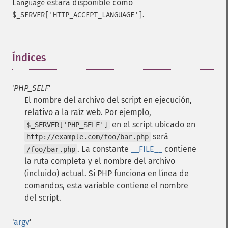
estará disponible como
Language
.
$_SERVER['HTTP_ACCEPT_LANGUAGE']
Índices
¶
'
PHP_SELF
'
El nombre del archivo del script en ejecución,
relativo a la raíz web. Por ejemplo,
en el script ubicado en
$_SERVER['PHP_SELF']
será
http://example.com/foo/bar.php
. La constante
__FILE__
contiene
/foo/bar.php
la ruta completa y el nombre del archivo
(incluido) actual.
Si PHP funciona en línea de
comandos, esta variable contiene el nombre
del script.
'
argv
'