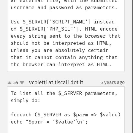
an external file, with the submitted 
username and password as parameters.

Use $_SERVER['SCRIPT_NAME'] instead 
of $_SERVER['PHP_SELF']. HTML encode 
every string sent to the browser that 
should not be interpreted as HTML, 
unless you are absolutely certain 
that it cannot contain anything that 
the browser can interpret as HTML.
vcoletti at tiscali dot it
54
6 years ago
¶
up
down
To list all the $_SERVER parameters, 
simply do:

foreach ($_SERVER as $parm => $value)  
echo "$parm = '$value'\n";
