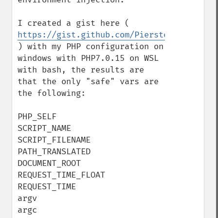
I created a gist here ( 
https://gist.github.com/Pierstoval/f287d3
) with my PHP configuration on 
windows with PHP7.0.15 on WSL 
with bash, the results are 
that the only "safe" vars are 
the following:

PHP_SELF

SCRIPT_NAME

SCRIPT_FILENAME

PATH_TRANSLATED

DOCUMENT_ROOT

REQUEST_TIME_FLOAT

REQUEST_TIME

argv

argc
