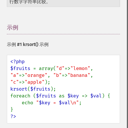
行数字字符串比较。
示例
¶
示例 #1
krsort()
示例
<?php

$fruits 
= array(
"d"
=>
"lemon"
, 
"a"
=>
"orange"
, 
"b"
=>
"banana"
, 
"c"
=>
"apple"
krsort
(
$fruits
);

foreach (
$fruits 
as 
$key 
=> 
$val
) {

    echo 
"
$key
 = 
$val
\n"
;

?>