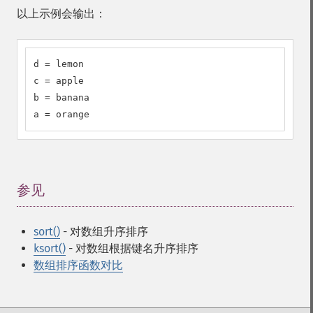
以上示例会输出：
d = lemon

c = apple

b = banana

a = orange
参见
¶
sort()
- 对数组升序排序
ksort()
- 对数组根据键名升序排序
数组排序函数对比