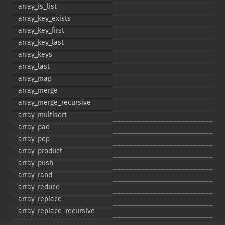
array_​is_​list
array_​key_​exists
array_​key_​first
array_​key_​last
array_​keys
array_​last
array_​map
array_​merge
array_​merge_​recursive
array_​multisort
array_​pad
array_​pop
array_​product
array_​push
array_​rand
array_​reduce
array_​replace
array_​replace_​recursive
array_​reverse