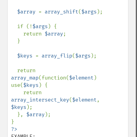
$array 
= 
array_shift
(
$args
);

  if (!
$args
) {

    return 
$array
;

  }

$keys 
= 
array_flip
(
$args
);

  return 
array_map
(function(
$element
) 
use(
$keys
) {

    return 
array_intersect_key
(
$element
, 
$keys
);

  }, 
$array
);
