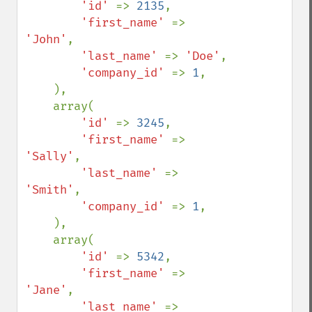
'id' 
=> 
2135
,

'first_name' 
=> 
'John'
,

'last_name' 
=> 
'Doe'
,

'company_id' 
=> 
1
,

    ),

    array(

'id' 
=> 
3245
,

'first_name' 
=> 
'Sally'
,

'last_name' 
=> 
'Smith'
,

'company_id' 
=> 
1
,

    ),

    array(

'id' 
=> 
5342
,

'first_name' 
=> 
'Jane'
,

'last_name' 
=> 