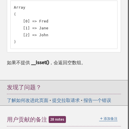
Array

(

    [0] => Fred

    [1] => Jane

    [2] => John

)
如果不提供
__isset()
，会返回空数组。
发现了问题？
了解如何改进此页面
•
提交拉取请求
•
报告一个错误
＋
用户贡献的备注
添加备注
28 notes