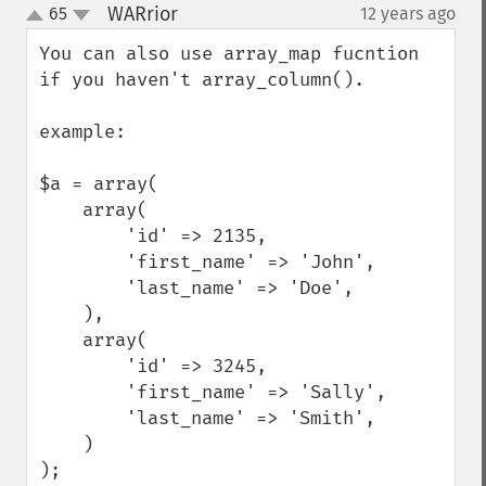
WARrior
65
12 years ago
¶
up
down
You can also use array_map fucntion 
if you haven't array_column().

example:

$a = array(

    array(

        'id' => 2135,

        'first_name' => 'John',

        'last_name' => 'Doe',

    ),

    array(

        'id' => 3245,

        'first_name' => 'Sally',

        'last_name' => 'Smith',

    )

);
