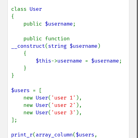
class 
{

    public 
$username
;

    public function 
__construct
(
string $username
)

    {

$this
->
username 
= 
$username
;

    }

}

$users 
= [

    new 
User
(
'user 1'
),

    new 
User
(
'user 2'
),

    new 
User
(
'user 3'
),

];

print_r
(
array_column
(
$users
, 