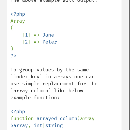
The above example will output:

Array

(

    [
1
] => 
Jane

[
2
] => 
To group values by the same 
`index_key` in arrays one can 
use simple replacement for the 
`array_column` like below 
example function:

function 
arrayed_column
(array 
$array
, 
int
|
string 