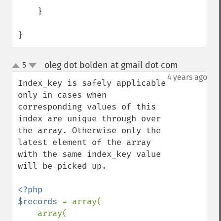
    }

}
oleg dot bolden at gmail dot com
5
¶
up
down
4 years ago
Index_key is safely applicable 
only in cases when 
corresponding values of this 
index are unique through over 
the array. Otherwise only the 
latest element of the array 
with the same index_key value 
will be picked up.

<?php

$records 
= array(

    array(
