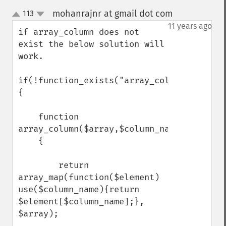
mohanrajnr at gmail dot com
113
¶
up
down
11 years ago
if array_column does not 
exist the below solution will 
work.

if(!function_exists("array_column"))

{

    function 
array_column($array,$column_name)

    {

        return 
array_map(function($element) 
use($column_name){return 
$element[$column_name];}, 
$array);
