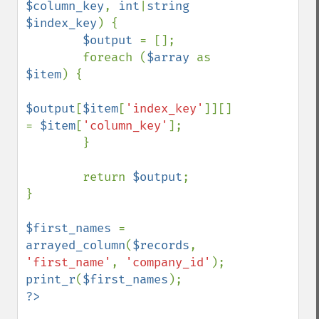
$column_key
, 
int
|
string 
$index_key
) {

$output 
= [];

        foreach (
$array 
as 
$item
) {

$output
[
$item
[
'index_key'
]][] 
= 
$item
[
'column_key'
];

        }

        return 
$output
;

}

$first_names 
= 
arrayed_column
(
$records
, 
'first_name'
, 
'company_id'
print_r
(
$first_names