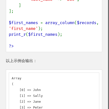
    ]

];

$first_names 
= 
array_column
(
$records
, 
'first_name'
print_r
(
$first_names
);

?>
以上示例会输出：
Array

(

    [0] => John

    [1] => Sally

    [2] => Jane

    [3] => Peter
