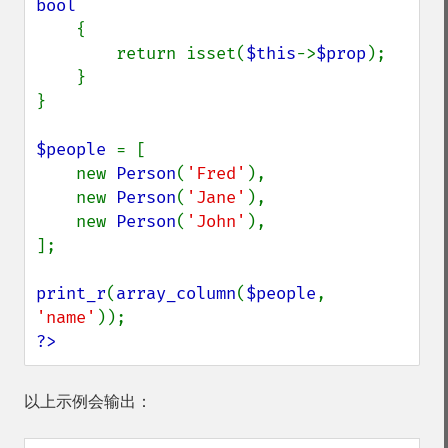
bool

{

        return isset(
$this
->
$prop
);

    }

}

$people 
= [

    new 
Person
(
'Fred'
),

    new 
Person
(
'Jane'
),

    new 
Person
(
'John'
),

];

print_r
(
array_column
(
$people
, 
'name'
?>
以上示例会输出：