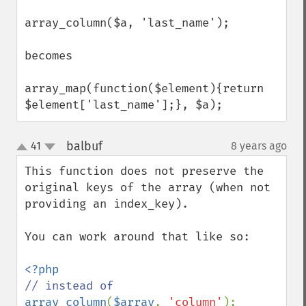
array_column($a, 'last_name');

becomes

array_map(function($element){return 
$element['last_name'];}, $a);
balbuf
41
8 years ago
¶
up
down
This function does not preserve the 
original keys of the array (when not 
providing an index_key).

You can work around that like so:

array_column
(
$array
, 
'column'
);
