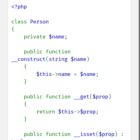
<?php

class 
{

    private 
$name
;

    public function 
__construct
(
string $name
)

    {

$this
->
name 
= 
$name
;

    }

    public function 
__get
(
$prop
)

    {

        return 
$this
->
$prop
;

    }

    public function 
__isset
(
$prop
) : 