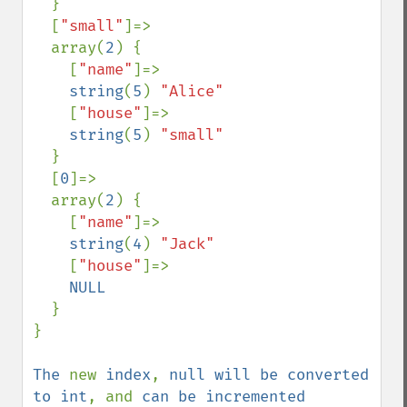
}

  [
"small"
]=>

  array(
2
) {

    [
"name"
]=>

string
(
5
) 
"Alice"

[
"house"
]=>

string
(
5
) 
"small"

}

  [
0
]=>

  array(
2
) {

    [
"name"
]=>

string
(
4
) 
"Jack"

[
"house"
]=>

NULL

}

}

The 
new 
index
, 
null will be converted 
to int
, and 
can be incremented 