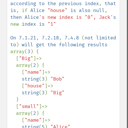
according to the previous index
, 
that 
is
, if 
Alice 
"house" 
is also null
, 
then Alice
's new index is "0", Jack'
s 
new 
index is 
"1"

On 7.1.21
, 
7.2.18
, 
7.4.8 
(
not limited 
to
) 
array(
3
) {

  [
"Big"
]=>

  array(
2
) {

    [
"name"
]=>

string
(
3
) 
"Bob"

[
"house"
]=>

string
(
3
) 
"Big"

}

  [
"small"
]=>

  array(
2
) {

    [
"name"
]=>

string
(
5
) 
"Alice"
