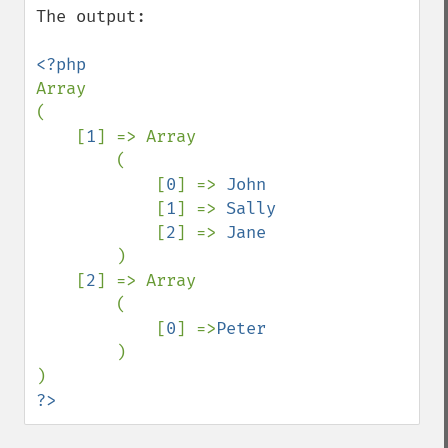
The output:

Array

(

    [
1
] => Array

        (

            [
0
] => 
John 

[
1
] => 
Sally 

[
2
] => 
Jane

)

    [
2
] => Array

        (

            [
0
] =>
Peter

)

?>