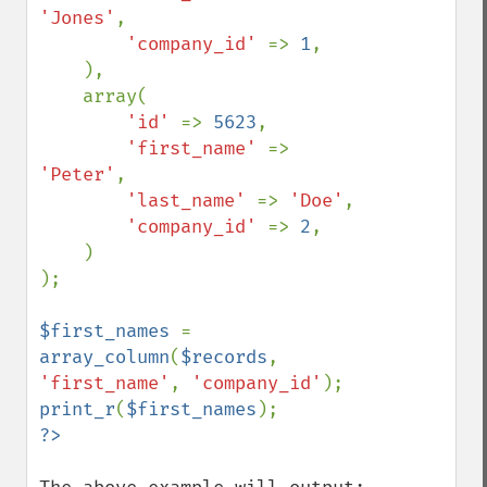
'Jones'
,

'company_id' 
=> 
1
,

    ),

    array(

'id' 
=> 
5623
,

'first_name' 
=> 
'Peter'
,

'last_name' 
=> 
'Doe'
,

'company_id' 
=> 
2
,

    )

);

$first_names 
= 
array_column
(
$records
, 
'first_name'
, 
'company_id'
print_r
(
$first_names