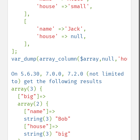
'house' 
=>
'small'
,

    ],

    [

'name' 
=>
'Jack'
,

'house' 
=> 
null
,

    ],

var_dump
(
array_column
(
$array
,
null
,
'house'
On 5.6.30
, 
7.0.0
, 
7.2.0 
(
not limited 
to
) 
array(
3
) {

  [
"big"
]=>

  array(
2
) {

    [
"name"
]=>

string
(
3
) 
"Bob"

[
"house"
]=>

string
(
3
) 
"big"
