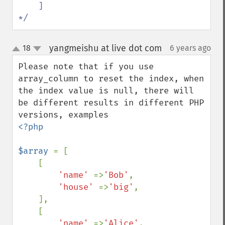
    ]

*/
yangmeishu at live dot com
18
6 years ago
¶
up
down
Please note that if you use 
array_column to reset the index, when 
the index value is null, there will 
be different results in different PHP 
<?php

$array 
= [

    [

'name' 
=>
'Bob'
,

'house' 
=>
'big'
,

    ],

    [

'name' 
=>
'Alice'
,
