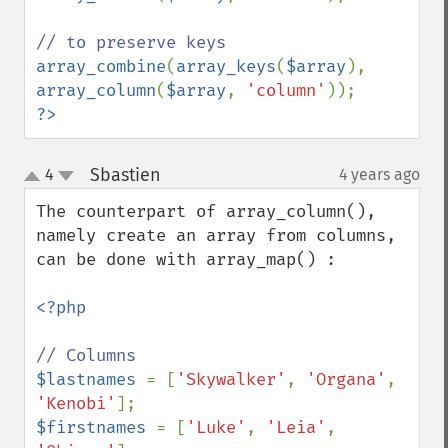
array_combine
(
array_keys
(
$array
), 
array_column
(
$array
, 
'column'
?>
Sbastien
4
4 years ago
¶
up
down
The counterpart of array_column(), 
namely create an array from columns, 
can be done with array_map() :

<?php

$lastnames 
= [
'Skywalker'
, 
'Organa'
, 
'Kenobi'
$firstnames 
= [
'Luke'
, 
'Leia'
, 