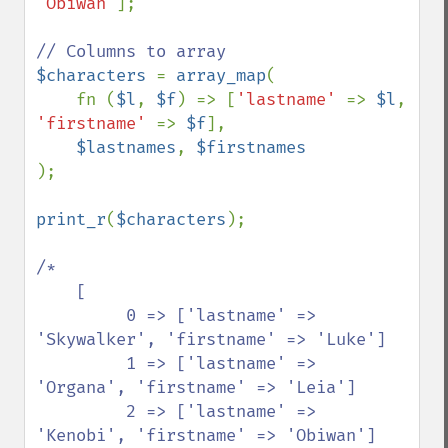
'Obiwan'
];

$characters 
= 
array_map
(

    fn (
$l
, 
$f
) => [
'lastname' 
=> 
$l
, 
'firstname' 
=> 
$f
], 

$lastnames
, 
);

print_r
(
$characters
);

/*

    [

         0 => ['lastname' => 
'Skywalker', 'firstname' => 'Luke']

         1 => ['lastname' => 
'Organa', 'firstname' => 'Leia']

         2 => ['lastname' => 
'Kenobi', 'firstname' => 'Obiwan']
