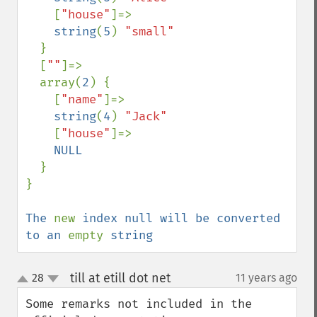
[
"house"
]=>

string
(
5
) 
"small"

}

  [
""
]=>

  array(
2
) {

    [
"name"
]=>

string
(
4
) 
"Jack"

[
"house"
]=>

NULL

}

}

The 
new 
index null will be converted 
to an 
empty 
string
till at etill dot net
28
11 years ago
¶
up
down
Some remarks not included in the 