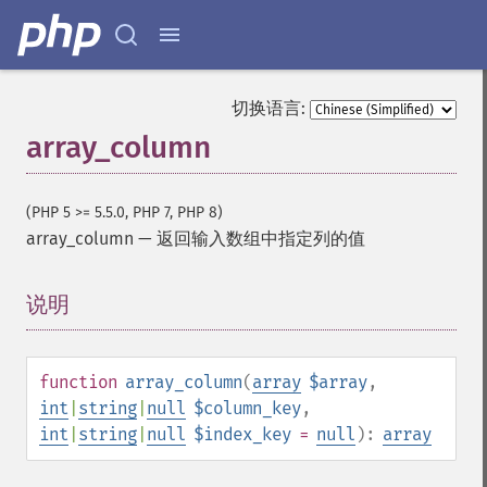
切换语言:
array_column
(PHP 5 >= 5.5.0, PHP 7, PHP 8)
array_column
—
返回输入数组中指定列的值
说明
¶
function
array_column
(
array
$array
,
int
|
string
|
null
$column_key
,
int
|
string
|
null
$index_key
=
null
):
array