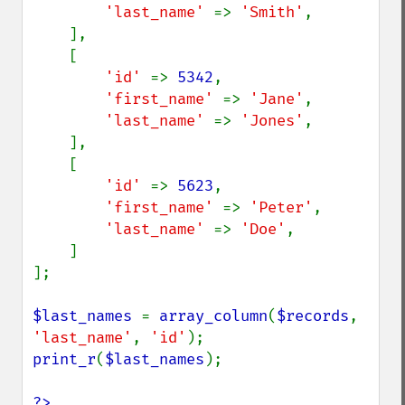
'last_name' 
=> 
'Smith'
,

    ],

    [

'id' 
=> 
5342
,

'first_name' 
=> 
'Jane'
,

'last_name' 
=> 
'Jones'
,

    ],

    [

'id' 
=> 
5623
,

'first_name' 
=> 
'Peter'
,

'last_name' 
=> 
'Doe'
,

    ]

];

$last_names 
= 
array_column
(
$records
, 
'last_name'
, 
'id'
print_r
(
$last_names
);

?>