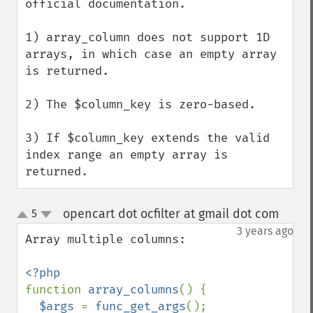
official documentation.

1) array_column does not support 1D 
arrays, in which case an empty array 
is returned.

2) The $column_key is zero-based.

3) If $column_key extends the valid 
index range an empty array is 
returned.
opencart dot ocfilter at gmail dot com
5
¶
up
down
3 years ago
Array multiple columns:

function 
array_columns
() {

$args 
= 
func_get_args
();
