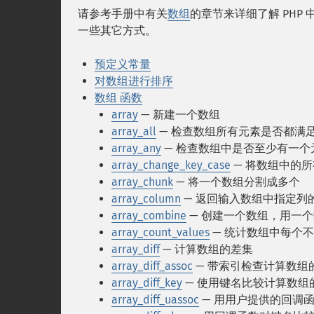
请参考手册中有关
数组
的章节来详细了解 PHP
一些其它方式。
预定义常量
对数组进行排序
数组 函数
array
— 新建一个数组
array_all
— 检查数组所有元素是否都满
array_any
— 检查数组中是否至少有一个
array_change_key_case
— 将数组中的
array_chunk
— 将一个数组分割成多个
array_column
— 返回输入数组中指定列
array_combine
— 创建一个数组，用一
array_count_values
— 统计数组中每个
array_diff
— 计算数组的差集
array_diff_assoc
— 带索引检查计算数组
array_diff_key
— 使用键名比较计算数组
array_diff_uassoc
— 用用户提供的回调