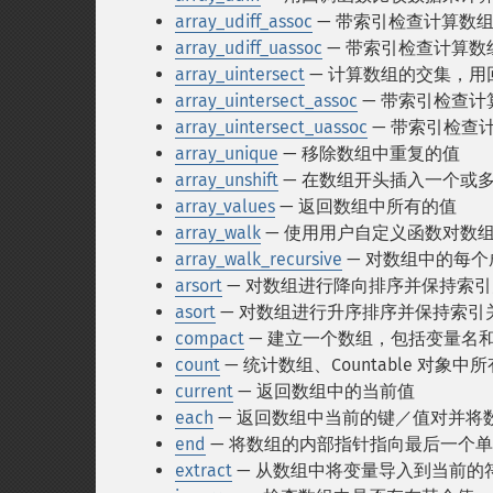
array_udiff_assoc
— 带索引检查计算数
array_udiff_uassoc
— 带索引检查计算
array_uintersect
— 计算数组的交集，用
array_uintersect_assoc
— 带索引检查
array_uintersect_uassoc
— 带索引检查
array_unique
— 移除数组中重复的值
array_unshift
— 在数组开头插入一个或
array_values
— 返回数组中所有的值
array_walk
— 使用用户自定义函数对数
array_walk_recursive
— 对数组中的每
arsort
— 对数组进行降向排序并保持索
asort
— 对数组进行升序排序并保持索引
compact
— 建立一个数组，包括变量名
count
— 统计数组、Countable 对象
current
— 返回数组中的当前值
each
— 返回数组中当前的键／值对并将
end
— 将数组的内部指针指向最后一个
extract
— 从数组中将变量导入到当前的