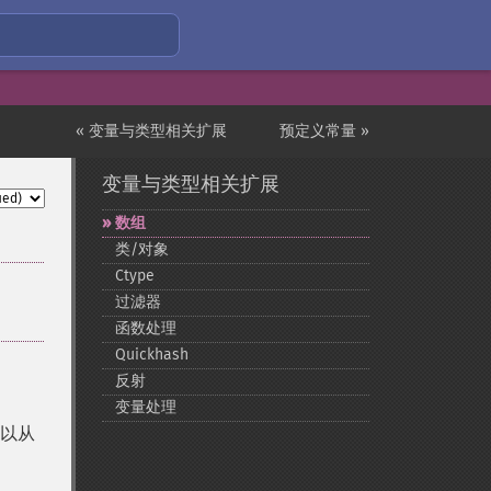
« 变量与类型相关扩展
预定义常量 »
变量与类型相关扩展
数组
类/对象
Ctype
过滤器
函数处理
Quickhash
反射
变量处理
可以从