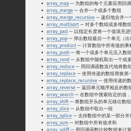
array_map
— 为数组的每个元素应用回
array_merge
— 合并一个或多个数组
array_merge_recursive
— 递归地合并一
array_multisort
— 对多个数组或多维数
array_pad
— 以指定长度将一个值填充进
array_pop
— 弹出数组最后一个单元（出
array_product
— 计算数组中所有值的乘
array_push
— 将一个或多个单元压入数
array_rand
— 从数组中随机取出一个或
array_reduce
— 用回调函数迭代地将数
array_replace
— 使用传递的数组替换第
array_replace_recursive
— 使用传递的
array_reverse
— 返回单元顺序相反的数
array_search
— 在数组中搜索给定的值
array_shift
— 将数组开头的单元移出数组
array_slice
— 从数组中取出一段
array_splice
— 去掉数组中的某一部分并
array_sum
— 对数组中所有值求和
array_udiff
— 用回调函数比较数据来计