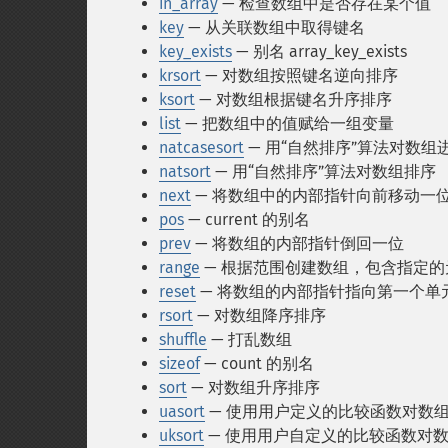
in_array
— 检查数组中是否存在某个值
key
— 从关联数组中取得键名
key_exists
— 别名 array_key_exists
krsort
— 对数组按照键名逆向排序
ksort
— 对数组根据键名升序排序
list
— 把数组中的值赋给一组变量
natcasesort
— 用“自然排序”算法对数
natsort
— 用“自然排序”算法对数组排序
next
— 将数组中的内部指针向前移动一
pos
— current 的别名
prev
— 将数组的内部指针倒回一位
range
— 根据范围创建数组，包含指定的
reset
— 将数组的内部指针指向第一个单
rsort
— 对数组降序排序
shuffle
— 打乱数组
sizeof
— count 的别名
sort
— 对数组升序排序
uasort
— 使用用户定义的比较函数对数
uksort
— 使用用户自定义的比较函数对