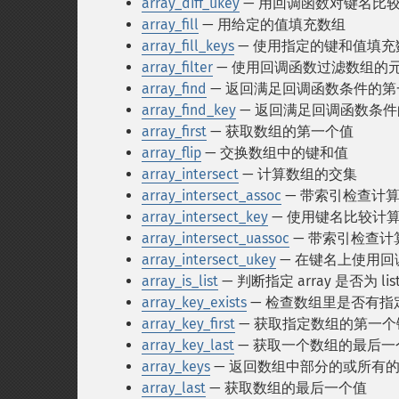
array_diff_ukey
— 用回调函数对键名比
array_fill
— 用给定的值填充数组
array_fill_keys
— 使用指定的键和值填充
array_filter
— 使用回调函数过滤数组的
array_find
— 返回满足回调函数条件的第
array_find_key
— 返回满足回调函数条
array_first
— 获取数组的第一个值
array_flip
— 交换数组中的键和值
array_intersect
— 计算数组的交集
array_intersect_assoc
— 带索引检查计
array_intersect_key
— 使用键名比较计
array_intersect_uassoc
— 带索引检查
array_intersect_ukey
— 在键名上使用
array_is_list
— 判断指定 array 是否为 lis
array_key_exists
— 检查数组里是否有指
array_key_first
— 获取指定数组的第一个
array_key_last
— 获取一个数组的最后一
array_keys
— 返回数组中部分的或所有
array_last
— 获取数组的最后一个值