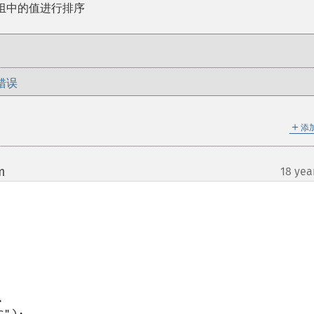
组中的值进行排序
错误
＋
添
m
18 yea
¶

