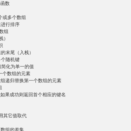
调函数
个或多个数组
组进行排序
数组
栈）
积
组的末尾（入栈）
多个随机键
组简化为单一的值
一个数组的元素
数组递归替换第一个数组的元素
组
，如果成功则返回首个相应的键名
用其它值取代
算数组的差集