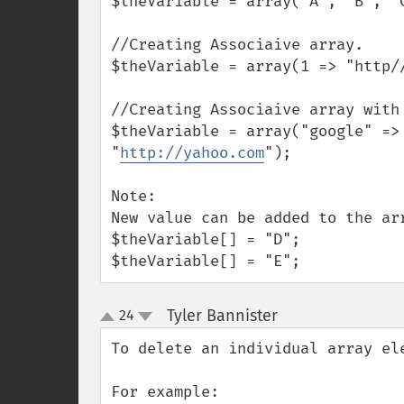
$theVariable = array("A", "B", "C
//Creating Associaive array.

$theVariable = array(1 => "http/
//Creating Associaive array with 
$theVariable = array("google" => 
"
http://yahoo.com
");

Note:

New value can be added to the arr
$theVariable[] = "D";

$theVariable[] = "E";
Tyler Bannister
24
¶
up
down
To delete an individual array ele
For example:
