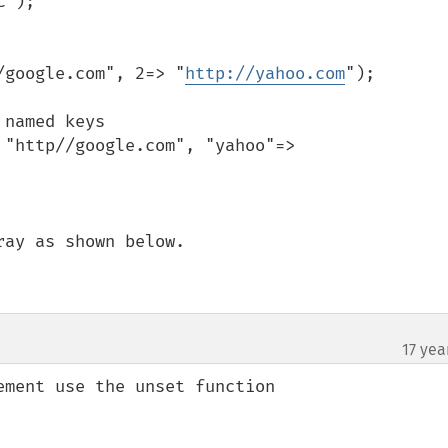
");

/google.com", 2=> "
http://yahoo.com
");

named keys

"http//google.com", "yahoo"=> 
ay as shown below.

17 yea
ment use the unset function
