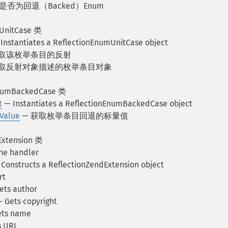
 是否为回退（Backed）Enum
UnitCase 类
Instantiates a ReflectionEnumUnitCase object
获取该枚举条目的反射
获取反射对象描述的枚举条目对象
EnumBackedCase 类
t
— Instantiates a ReflectionEnumBackedCase object
Value
— 获取枚举条目回退的标量值
Extension 类
ne handler
Constructs a ReflectionZendExtension object
rt
ets author
 Gets copyright
ts name
s URL