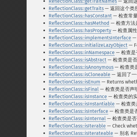
ReflectionClass::getTraitNames
— 返回这
ReflectionClass::getTraits
— 返回这个类所使
ReflectionClass::hasConstant
— 检查常
ReflectionClass::hasMethod
— 检查方法
ReflectionClass::hasProperty
— 检查属
ReflectionClass::implementsInterface
—
ReflectionClass::initializeLazyObject
— Fo
ReflectionClass::inNamespace
— 检查
ReflectionClass::isAbstract
— 检查类是否是
ReflectionClass::isAnonymous
— 检查类
ReflectionClass::isCloneable
— 返回了
ReflectionClass::isEnum
— Returns wheth
ReflectionClass::isFinal
— 检查类是否声明为
ReflectionClass::isInstance
— 检查类的
ReflectionClass::isInstantiable
— 检查
ReflectionClass::isInterface
— 检查类是否是
ReflectionClass::isInternal
— 检查类是
ReflectionClass::isIterable
— Check whethe
ReflectionClass::isIterateable
— 别名 Refle