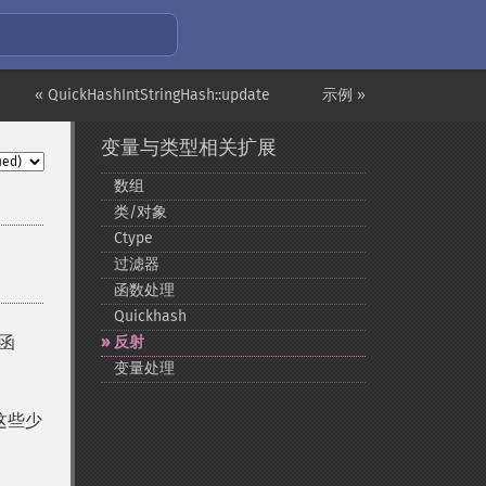
« QuickHashIntStringHash::update
示例 »
变量与类型相关扩展
数组
类/对象
Ctype
过滤器
函数处理
Quickhash
出函
反射
变量处理
这些少