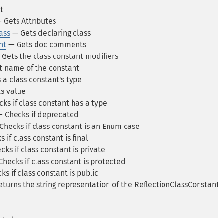
t
 Gets Attributes
ass
— Gets declaring class
nt
— Gets doc comments
Gets the class constant modifiers
 name of the constant
 a class constant's type
s value
ks if class constant has a type
 Checks if deprecated
Checks if class constant is an Enum case
 if class constant is final
ks if class constant is private
hecks if class constant is protected
s if class constant is public
turns the string representation of the ReflectionClassConstan