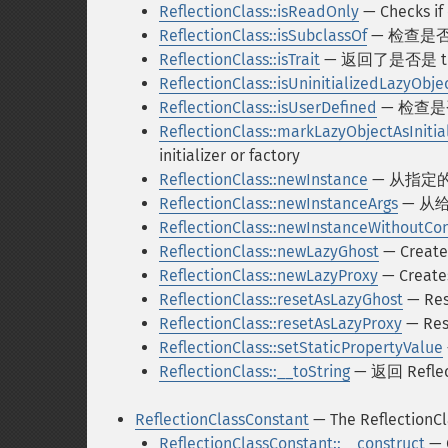
ReflectionClass::isReadOnly
— Checks if 
ReflectionClass::isSubclassOf
— 检查是
ReflectionClass::isTrait
— 返回了是否是 tr
ReflectionClass::isUninitializedLazyObje
ReflectionClass::isUserDefined
— 检查
ReflectionClass::markLazyObjectAsInitia
initializer or factory
ReflectionClass::newInstance
— 从指定
ReflectionClass::newInstanceArgs
— 从
ReflectionClass::newInstanceWithoutCon
ReflectionClass::newLazyGhost
— Creates
ReflectionClass::newLazyProxy
— Creates
ReflectionClass::resetAsLazyGhost
— Rese
ReflectionClass::resetAsLazyProxy
— Rese
ReflectionClass::setStaticPropertyValue
ReflectionClass::__toString
— 返回 Refl
ReflectionClassConstant
— The ReflectionCl
ReflectionClassConstant::__construct
— C