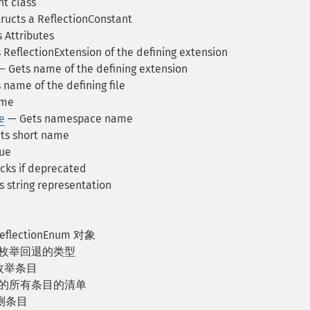
t class
ructs a ReflectionConstant
 Attributes
ReflectionExtension of the defining extension
 Gets name of the defining extension
name of the defining file
ame
e
— Gets namespace name
ts short name
ue
ks if deprecated
 string representation
flectionEnum 对象
取枚举回退的类型
枚举条目
中的所有条目的清单
测条目