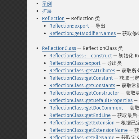
示例
扩展
Reflection
— Reflection 类
Reflection::export
— 导出
Reflection::getModifierNames
— 获取修
ReflectionClass
— ReflectionClass 类
ReflectionClass::__construct
— 初始化 Ref
ReflectionClass::export
— 导出类
ReflectionClass::getAttributes
— 获取所
ReflectionClass::getConstant
— 获取已
ReflectionClass::getConstants
— 获取常
ReflectionClass::getConstructor
— 获取
ReflectionClass::getDefaultProperties
—
ReflectionClass::getDocComment
— 获
ReflectionClass::getEndLine
— 获取最后
ReflectionClass::getExtension
— 根据已定义
ReflectionClass::getExtensionName
— 
ReflectionClass::getFileName
— 获取定