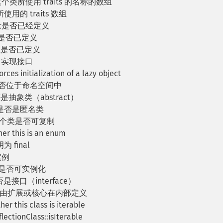
个类所使用 traits 的名称的数组
用的 traits 数组
量是否已经定义
是否已定义
性是否已定义
 实现接口
rces initialization of a lazy object
是否位于命名空间中
抽象类（abstract）
是否是匿名类
一个类是否可复制
er this is an enum
 final
实例
类是否可实例化
接口（interface）
否由扩展或核心在内部定义
r this class is iterable
ctionClass::isIterable