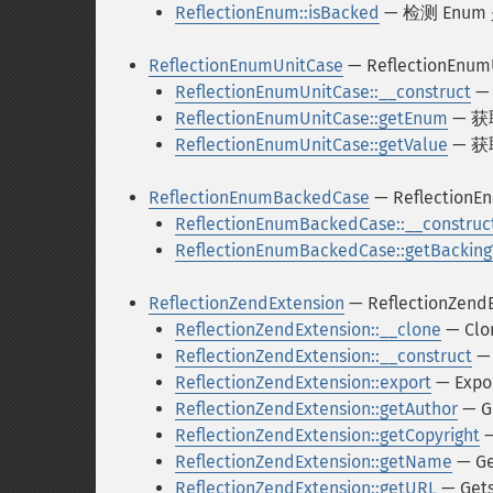
ReflectionEnum::isBacked
— 检测 Enum
ReflectionEnumUnitCase
— ReflectionEnum
ReflectionEnumUnitCase::__construct
— 
ReflectionEnumUnitCase::getEnum
— 
ReflectionEnumUnitCase::getValue
— 
ReflectionEnumBackedCase
— Reflection
ReflectionEnumBackedCase::__construc
ReflectionEnumBackedCase::getBacking
ReflectionZendExtension
— ReflectionZend
ReflectionZendExtension::__clone
— Clo
ReflectionZendExtension::__construct
— 
ReflectionZendExtension::export
— Expo
ReflectionZendExtension::getAuthor
— G
ReflectionZendExtension::getCopyright
—
ReflectionZendExtension::getName
— Ge
ReflectionZendExtension::getURL
— Get