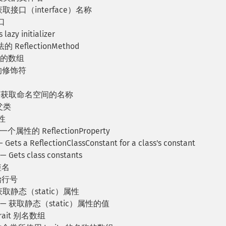
获取接口（interface）名称
口
lazy initializer
ReflectionMethod
法的数组
的修饰符
 获取命名空间的名称
父类
性
属性的 ReflectionProperty
 Gets a ReflectionClassConstant for a class's constant
— Gets class constants
短名
始行号
获取静态（static）属性
— 获取静态（static）属性的值
rait 别名数组