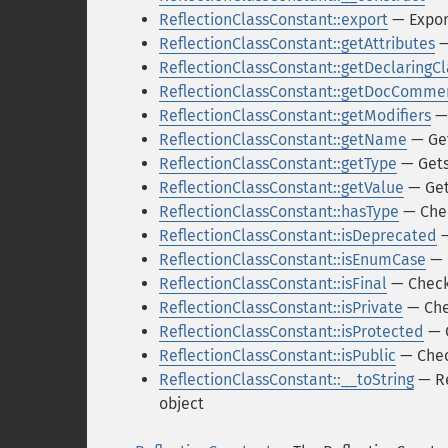
ReflectionClassConstant::export
— Expor
ReflectionClassConstant::getAttributes
—
ReflectionClassConstant::getDeclaringCl
ReflectionClassConstant::getDocComme
ReflectionClassConstant::getModifiers
— 
ReflectionClassConstant::getName
— Get
ReflectionClassConstant::getType
— Gets
ReflectionClassConstant::getValue
— Get
ReflectionClassConstant::hasType
— Chec
ReflectionClassConstant::isDeprecated
—
ReflectionClassConstant::isEnumCase
— 
ReflectionClassConstant::isFinal
— Checks
ReflectionClassConstant::isPrivate
— Chec
ReflectionClassConstant::isProtected
— C
ReflectionClassConstant::isPublic
— Check
ReflectionClassConstant::__toString
— Re
object