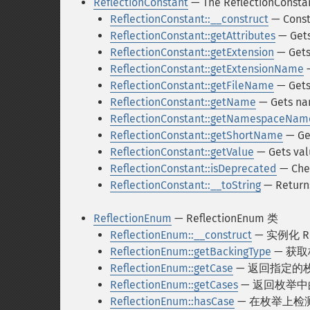
ReflectionConstant
— The ReflectionConstan
ReflectionConstant::__construct
— Const
ReflectionConstant::getAttributes
— Gets
ReflectionConstant::getExtension
— Gets 
ReflectionConstant::getExtensionName
—
ReflectionConstant::getFileName
— Gets 
ReflectionConstant::getName
— Gets n
ReflectionConstant::getNamespaceNam
ReflectionConstant::getShortName
— Ge
ReflectionConstant::getValue
— Gets val
ReflectionConstant::isDeprecated
— Chec
ReflectionConstant::__toString
— Returns
ReflectionEnum
— ReflectionEnum 类
ReflectionEnum::__construct
— 实例化 Re
ReflectionEnum::getBackingType
— 获
ReflectionEnum::getCase
— 返回指定的
ReflectionEnum::getCases
— 返回枚举
ReflectionEnum::hasCase
— 在枚举上检