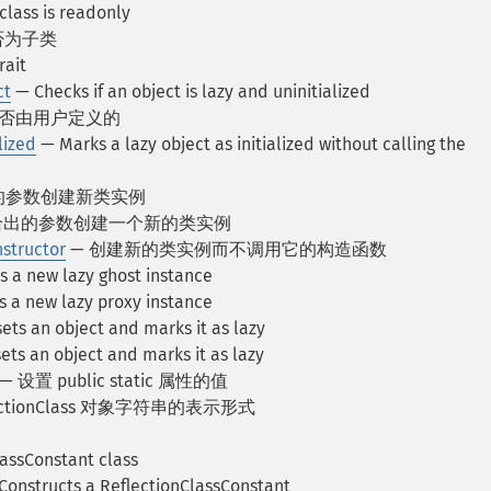
class is readonly
否为子类
ait
ct
— Checks if an object is lazy and uninitialized
是否由用户定义的
lized
— Marks a lazy object as initialized without calling the
的参数创建新类实例
给出的参数创建一个新的类实例
structor
— 创建新的类实例而不调用它的构造函数
 a new lazy ghost instance
 a new lazy proxy instance
ts an object and marks it as lazy
ts an object and marks it as lazy
— 设置 public static 属性的值
ectionClass 对象字符串的表示形式
assConstant class
onstructs a ReflectionClassConstant