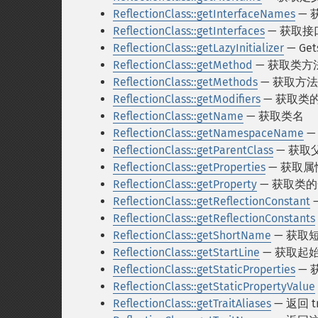
ReflectionClass::getInterfaceNames
— 
ReflectionClass::getInterfaces
— 获取接
ReflectionClass::getLazyInitializer
— Gets 
ReflectionClass::getMethod
— 获取类方法的 
ReflectionClass::getMethods
— 获取方
ReflectionClass::getModifiers
— 获取类
ReflectionClass::getName
— 获取类名
ReflectionClass::getNamespaceName
—
ReflectionClass::getParentClass
— 获取
ReflectionClass::getProperties
— 获取属
ReflectionClass::getProperty
— 获取类的一个
ReflectionClass::getReflectionConstant
—
ReflectionClass::getReflectionConstants
ReflectionClass::getShortName
— 获取
ReflectionClass::getStartLine
— 获取起
ReflectionClass::getStaticProperties
— 
ReflectionClass::getStaticPropertyValue
ReflectionClass::getTraitAliases
— 返回 t