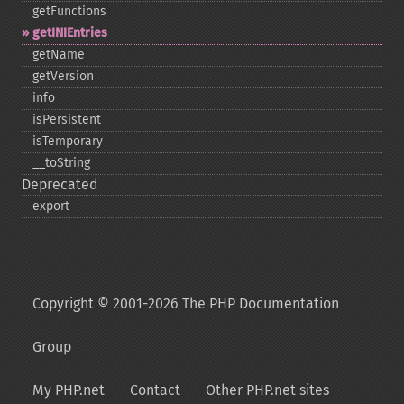
getFunctions
getINIEntries
getName
getVersion
info
isPersistent
isTemporary
_​_​toString
Deprecated
export
Copyright © 2001-2026 The PHP Documentation
Group
My PHP.net
Contact
Other PHP.net sites