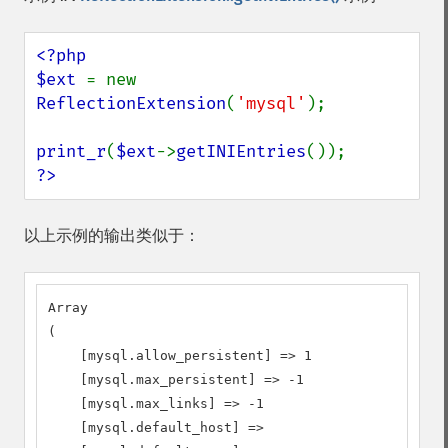
<?php

$ext 
= new 
ReflectionExtension
(
'mysql'
);

print_r
(
$ext
->
getINIEntries
?>
以上示例的输出类似于：
Array

(

    [mysql.allow_persistent] => 1

    [mysql.max_persistent] => -1

    [mysql.max_links] => -1

    [mysql.default_host] => 
