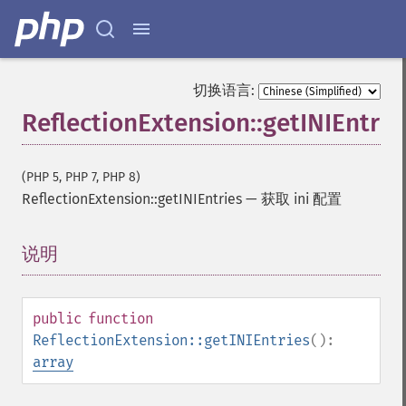
切换语言:
ReflectionExtension::getINIEntrie
(PHP 5, PHP 7, PHP 8)
ReflectionExtension::getINIEntries
—
获取 ini 配置
说明
¶
public
function
ReflectionExtension::getINIEntries
():
array