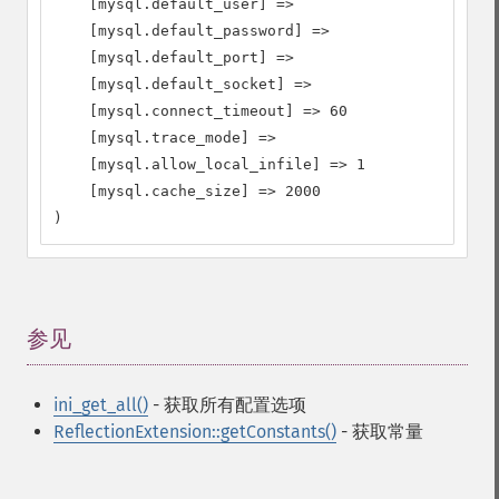
    [mysql.default_user] => 

    [mysql.default_password] => 

    [mysql.default_port] => 

    [mysql.default_socket] => 

    [mysql.connect_timeout] => 60

    [mysql.trace_mode] => 

    [mysql.allow_local_infile] => 1

    [mysql.cache_size] => 2000

)
参见
¶
ini_get_all()
- 获取所有配置选项
ReflectionExtension::getConstants()
- 获取常量