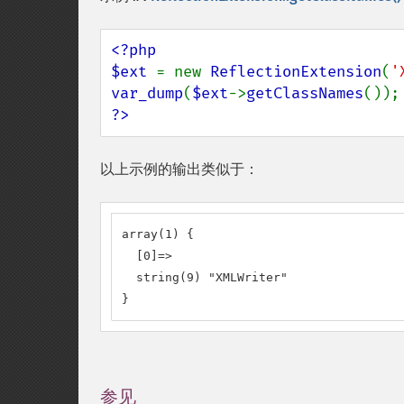
<?php

$ext 
= new 
ReflectionExtension
(
'
var_dump
(
$ext
->
getClassNames
?>
以上示例的输出类似于：
array(1) {

  [0]=>

  string(9) "XMLWriter"

}
参见
¶