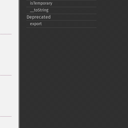
isTemporary
_​_​toString
Deprecated
export