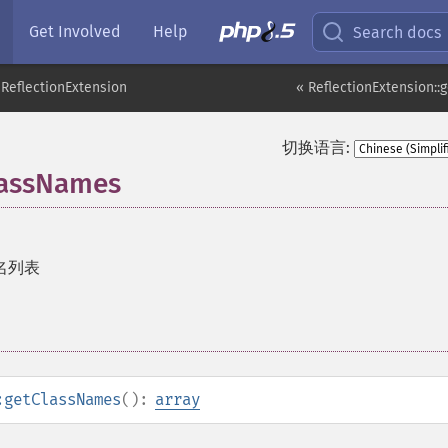
Get Involved
Help
Search docs
ReflectionExtension
« ReflectionExtension::
切换语言:
lassNames
名列表
:getClassNames
():
array