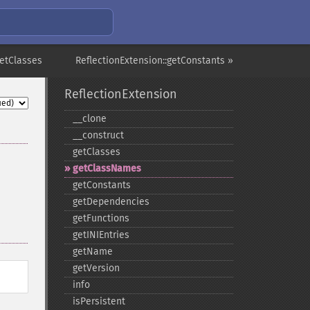
getClasses
ReflectionExtension::getConstants »
ReflectionExtension
_​_​clone
_​_​construct
getClasses
getClassNames
getConstants
getDependencies
getFunctions
getINIEntries
getName
getVersion
info
isPersistent