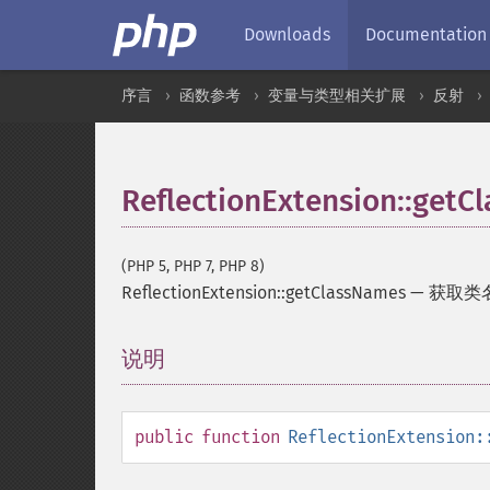
Downloads
Documentation
序言
函数参考
变量与类型相关扩展
反射
ReflectionExtension::getC
(PHP 5, PHP 7, PHP 8)
ReflectionExtension::getClassNames
—
获取类
说明
¶
public
function
ReflectionExtension: