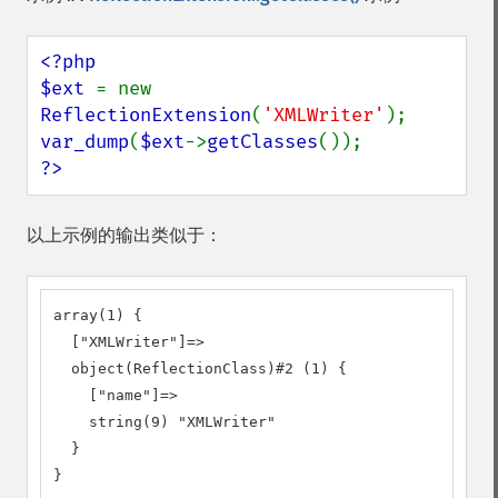
<?php

$ext 
= new 
ReflectionExtension
(
'XMLWriter'
var_dump
(
$ext
->
getClasses
?>
以上示例的输出类似于：
array(1) {

  ["XMLWriter"]=>

  object(ReflectionClass)#2 (1) {

    ["name"]=>

    string(9) "XMLWriter"

  }

}