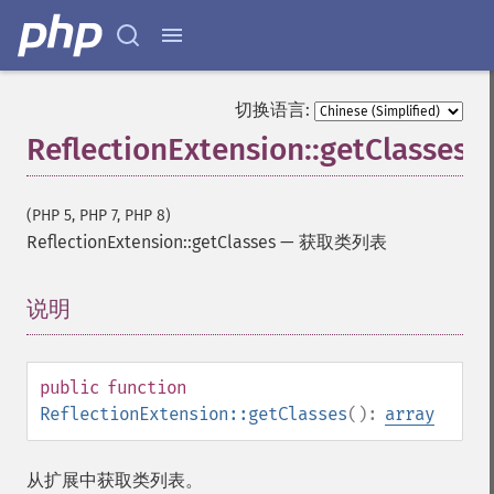
切换语言:
ReflectionExtension::getClasses
(PHP 5, PHP 7, PHP 8)
ReflectionExtension::getClasses
—
获取类列表
说明
¶
public
function
ReflectionExtension::getClasses
():
array
从扩展中获取类列表。