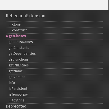
ReflectionExtension
_​_​clone
_​_​construct
getClasses
getClassNames
getConstants
getDependencies
getFunctions
getINIEntries
getName
getVersion
info
isPersistent
isTemporary
_​_​toString
Deprecated