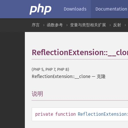
Downloads
Documentation
序言
函数参考
变量与类型相关扩展
反射
ReflectionExtension::__cl
(PHP 5, PHP 7, PHP 8)
ReflectionExtension::__clone
—
克隆
说明
¶
private
function
ReflectionExtension