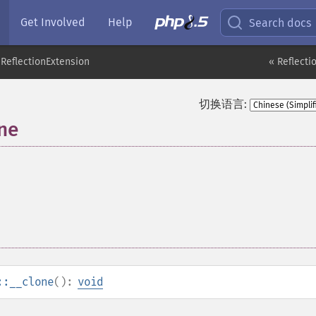
Get Involved
Help
Search docs
ReflectionExtension
« Reflecti
切换语言:
one
::__clone
():
void