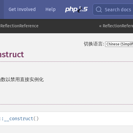
Get Involved
Help
Search docs
ReflectionReference
« ReflectionRefe
切换语言:
nstruct
函数以禁用直接实例化
::__construct
()