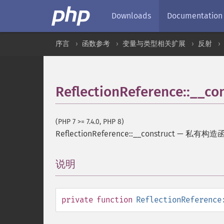
Downloads
Documentation
序言
函数参考
变量与类型相关扩展
反射
ReflectionReference::__co
(PHP 7 >= 7.4.0, PHP 8)
ReflectionReference::__construct
—
私有构造
说明
¶
private
function
ReflectionReference