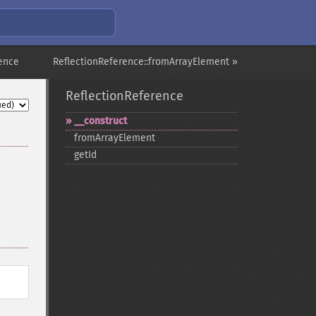
rence
ReflectionReference::fromArrayElement »
ReflectionReference
_​_​construct
fromArrayElement
getId