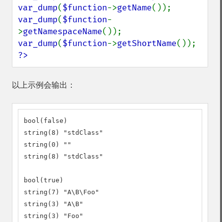
var_dump
(
$function
->
getName
var_dump
(
$function
-
>
getNamespaceName
var_dump
(
$function
->
getShortName
?>
以上示例会输出：
bool(false)

string(8) "stdClass"

string(0) ""

string(8) "stdClass"

bool(true)

string(7) "A\B\Foo"

string(3) "A\B"

string(3) "Foo"