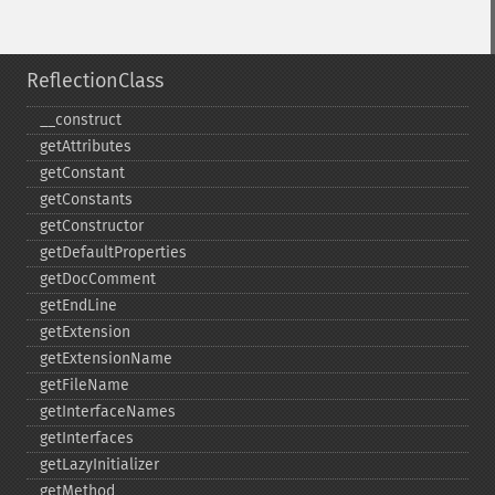
ReflectionClass
_​_​construct
getAttributes
getConstant
getConstants
getConstructor
getDefaultProperties
getDocComment
getEndLine
getExtension
getExtensionName
getFileName
getInterfaceNames
getInterfaces
getLazyInitializer
getMethod