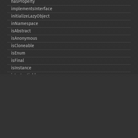
hasProperty
implementsInterface
initializeLazyObject
inNamespace
isAbstract
isAnonymous
isCloneable
isEnum
isFinal
isInstance
isInstantiable
isInterface
isInternal
isIterable
isIterateable
isReadOnly
isSubclassOf
isTrait
isUninitializedLazyObject