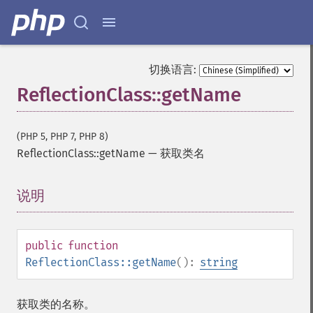
切换语言:
ReflectionClass::getName
(PHP 5, PHP 7, PHP 8)
ReflectionClass::getName
—
获取类名
说明
¶
public
function
ReflectionClass::getName
():
string
获取类的名称。