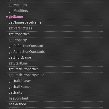
getMethods
getModifiers
getName
getNamespaceName
getParentClass
getProperties
getProperty
getReflectionConstant
getReflectionConstants
getShortName
getStartLine
getStaticProperties
getStaticPropertyValue
getTraitAliases
getTraitNames
getTraits
hasConstant
hasMethod