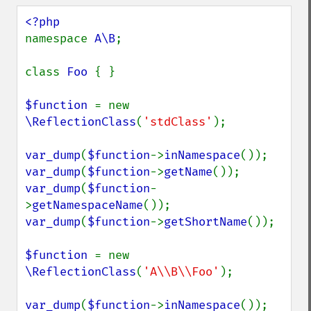
namespace 
A\B
;

class 
Foo 
{ }

$function 
= new 
\ReflectionClass
(
'stdClass'
);

var_dump
(
$function
->
inNamespace
var_dump
(
$function
->
getName
var_dump
(
$function
-
>
getNamespaceName
var_dump
(
$function
->
getShortName
());

$function 
= new 
\ReflectionClass
(
'A\\B\\Foo'
);

var_dump
(
$function
->
inNamespace