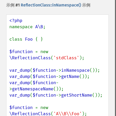
示例 #1
ReflectionClass::inNamespace()
示例
namespace 
A\B
;

class 
Foo 
{ }

$function 
= new 
\ReflectionClass
(
'stdClass'
);

var_dump
(
$function
->
inNamespace
var_dump
(
$function
->
getName
var_dump
(
$function
-
>
getNamespaceName
var_dump
(
$function
->
getShortName
());

$function 
= new 
\ReflectionClass
(
'A\\B\\Foo'
);
