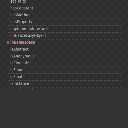
getTraits
hasConstant
hasMethod
hasProperty
implementsInterface
initializeLazyObject
inNamespace
isAbstract
isAnonymous
isCloneable
isEnum
isFinal
isInstance
isInstantiable
isInterface
isInternal
isIterable
isIterateable
isReadOnly