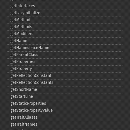
getInterfaces
getLazyInitializer
getMethod
getMethods
getModifiers
getName
getNamespaceName
getParentClass
getProperties
getProperty
getReflectionConstant
getReflectionConstants
getShortName
getStartLine
getStaticProperties
getStaticPropertyValue
getTraitAliases
getTraitNames