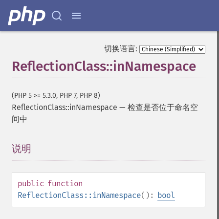
切换语言:
ReflectionClass::inNamespace
(PHP 5 >= 5.3.0, PHP 7, PHP 8)
ReflectionClass::inNamespace
—
检查是否位于命名空
间中
说明
¶
public
function
ReflectionClass::inNamespace
():
bool