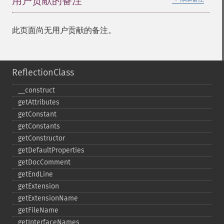
用户贡献的备注
此页面尚无用户贡献的备注。
ReflectionClass
_​_​construct
getAttributes
getConstant
getConstants
getConstructor
getDefaultProperties
getDocComment
getEndLine
getExtension
getExtensionName
getFileName
getInterfaceNames