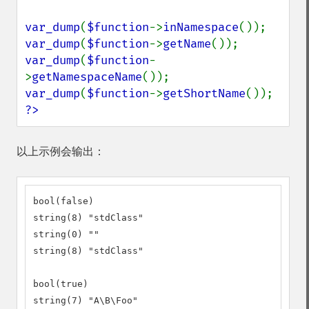
var_dump
(
$function
->
inNamespace
var_dump
(
$function
->
getName
var_dump
(
$function
-
>
getNamespaceName
var_dump
(
$function
->
getShortName
?>
以上示例会输出：
bool(false)

string(8) "stdClass"

string(0) ""

string(8) "stdClass"

bool(true)

string(7) "A\B\Foo"
