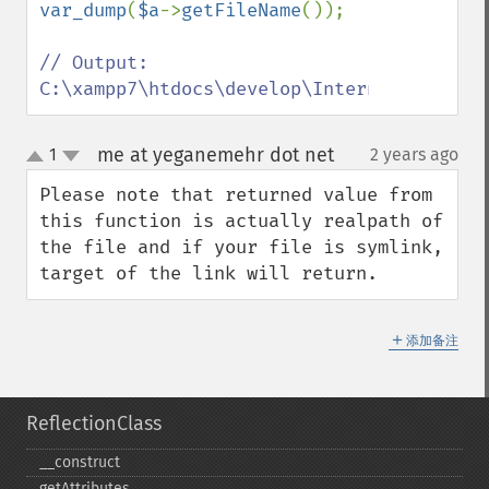
var_dump
(
$a
->
getFileName
());

// Output:  
C:\xampp7\htdocs\develop\Internal\Databas
me at yeganemehr dot net
1
2 years ago
¶
up
down
Please note that returned value from 
this function is actually realpath of 
the file and if your file is symlink, 
target of the link will return.
＋
添加备注
ReflectionClass
_​_​construct
getAttributes