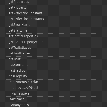
getProperties
getProperty
getReflectionConstant
getReflectionConstants
getShortName
getStartLine
getStaticProperties
getStaticPropertyValue
getTraitAliases
getTraitNames
getTraits
hasConstant
hasMethod
hasProperty
implementsInterface
initializeLazyObject
inNamespace
isAbstract
isAnonymous