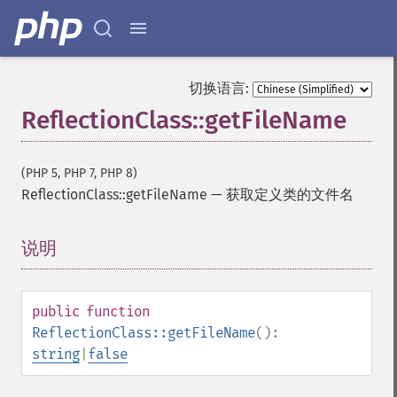
切换语言:
ReflectionClass::getFileName
(PHP 5, PHP 7, PHP 8)
ReflectionClass::getFileName
—
获取定义类的文件名
说明
¶
public
function
ReflectionClass::getFileName
():
string
|
false