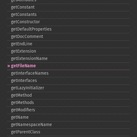
getConstant
getConstants
getConstructor
getDefaultProperties
getDocComment
getEndLine
getExtension
getExtensionName
getFileName
getInterfaceNames
getInterfaces
getLazyInitializer
getMethod
getMethods
getModifiers
getName
getNamespaceName
getParentClass