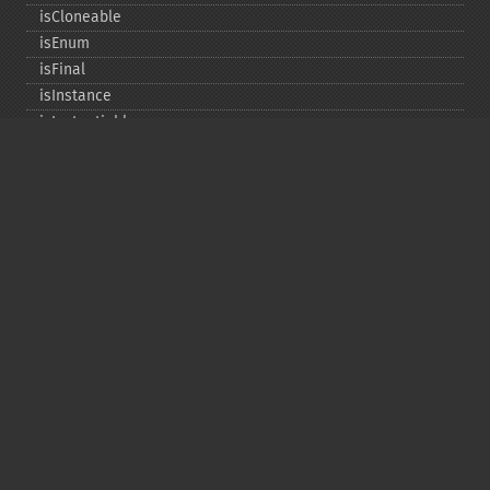
isCloneable
isEnum
isFinal
isInstance
isInstantiable
isInterface
isInternal
isIterable
isIterateable
isReadOnly
isSubclassOf
isTrait
isUninitializedLazyObject
isUserDefined
markLazyObjectAsInitialized
newInstance
newInstanceArgs
newInstanceWithoutConstructor
newLazyGhost