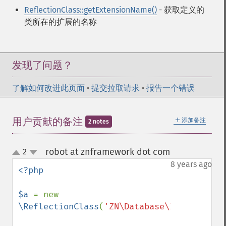
ReflectionClass::getExtensionName()
- 获取定义的
类所在的扩展的名称
发现了问题？
了解如何改进此页面
•
提交拉取请求
•
报告一个错误
＋
用户贡献的备注
添加备注
2 notes
robot at znframework dot com
2
¶
up
down
8 years ago
<?php

$a 
= new 
\ReflectionClass
(
'ZN\Database\InternalDB'