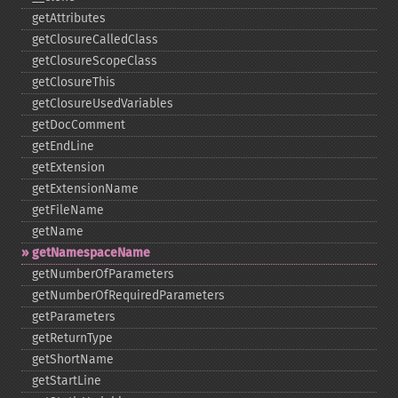
getAttributes
getClosureCalledClass
getClosureScopeClass
getClosureThis
getClosureUsedVariables
getDocComment
getEndLine
getExtension
getExtensionName
getFileName
getName
getNamespaceName
getNumberOfParameters
getNumberOfRequiredParameters
getParameters
getReturnType
getShortName
getStartLine