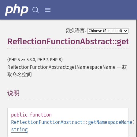
切换语言:
ReflectionFunctionAbstract::ge
(PHP 5 >= 5.3.0, PHP 7, PHP 8)
ReflectionFunctionAbstract::getNamespaceName
—
获
取命名空间
说明
¶
public
function
ReflectionFunctionAbstract::getNamespaceName
(
string