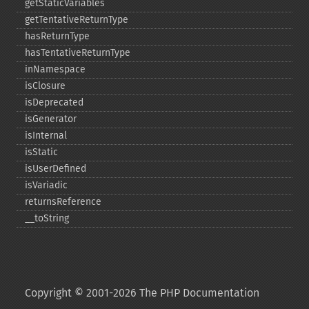
getStaticVariables
getTentativeReturnType
hasReturnType
hasTentativeReturnType
inNamespace
isClosure
isDeprecated
isGenerator
isInternal
isStatic
isUserDefined
isVariadic
returnsReference
_​_​toString
Copyright © 2001-2026 The PHP Documentation