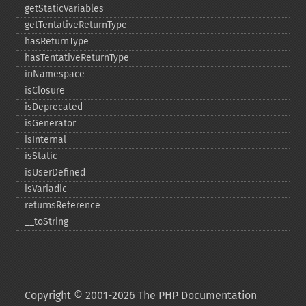
getStaticVariables
getTentativeReturnType
hasReturnType
hasTentativeReturnType
inNamespace
isClosure
isDeprecated
isGenerator
isInternal
isStatic
isUserDefined
isVariadic
returnsReference
_​_​toString
Copyright © 2001-2026 The PHP Documentation