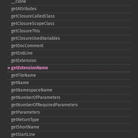
_​_​clone
getAttributes
getClosureCalledClass
getClosureScopeClass
getClosureThis
getClosureUsedVariables
getDocComment
getEndLine
getExtension
getExtensionName
getFileName
getName
getNamespaceName
getNumberOfParameters
getNumberOfRequiredParameters
getParameters
getReturnType
getShortName
getStartLine