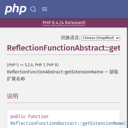
PHP 8.4.24 Released!
切换语言:
ReflectionFunctionAbstract::get
(PHP 5 >= 5.2.0, PHP 7, PHP 8)
ReflectionFunctionAbstract::getExtensionName
—
获取
扩展名称
说明
¶
public
function
ReflectionFunctionAbstract::getExtensionName
(