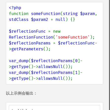
function 
someFunction
(
string $param
, 
stdClass $param2 
= 
null
) {}

$reflectionFunc 
= new 
ReflectionFunction
(
'someFunction'
$reflectionParams 
= 
$reflectionFunc
-
>
getParameters
();

var_dump
(
$reflectionParams
[
0
]-
>
getType
()->
allowsNull
var_dump
(
$reflectionParams
[
1
]-
>
getType
()->
allowsNull
());
以上示例会输出：