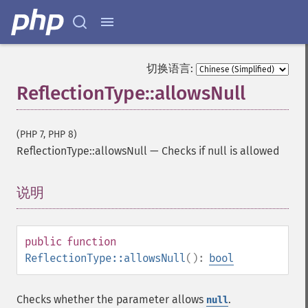
切换语言:
ReflectionType::allowsNull
(PHP 7, PHP 8)
ReflectionType::allowsNull
—
Checks if null is allowed
说明
¶
public
function
ReflectionType::allowsNull
():
bool
Checks whether the parameter allows
.
null