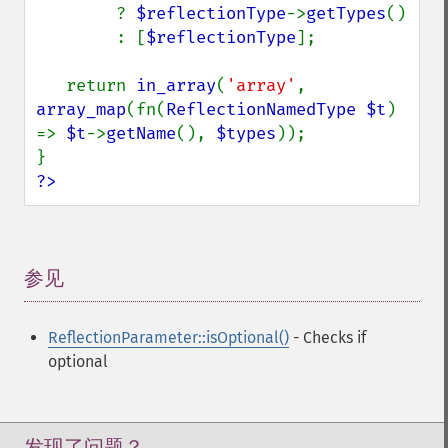
? 
$reflectionType
->
getTypes
()

        : [
$reflectionType
];

   return 
in_array
(
'array'
, 
array_map
(fn(
ReflectionNamedType $t
) 
=> 
$t
->
getName
(), 
$types
));

?>
参见
¶
ReflectionParameter::isOptional()
- Checks if
optional
发现了问题？