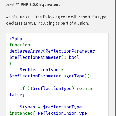
示例 #1 PHP 8.0.0 equivalent
As of PHP 8.0.0, the following code will report if a type
declares arrays, including as part of a union.
function 
declaresArray
(
ReflectionParameter 
$reflectionParameter
): 
{

$reflectionType 
= 
$reflectionParameter
->
getType
();

    if (!
$reflectionType
) return 
false
;

$types 
= 
$reflectionType 
instanceof 
ReflectionUnionType
