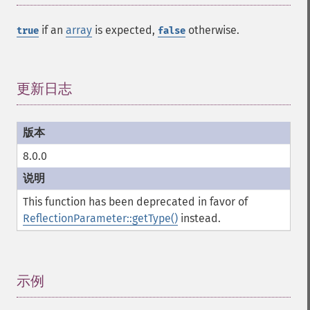
if an
array
is expected,
otherwise.
true
false
更新日志
¶
8.0.0
This function has been deprecated in favor of
ReflectionParameter::getType()
instead.
示例
¶