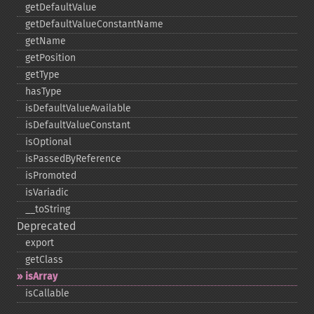
getDefaultValue
getDefaultValueConstantName
getName
getPosition
getType
hasType
isDefaultValueAvailable
isDefaultValueConstant
isOptional
isPassedByReference
isPromoted
isVariadic
_​_​toString
Deprecated
export
getClass
isArray
isCallable