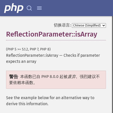
切换语言:
ReflectionParameter::isArray
(PHP 5 >= 5.1.2, PHP 7, PHP 8)
ReflectionParameter::isArray
—
Checks if parameter
expects an array
警告
本函数已自 PHP 8.0.0 起被
废弃
。强烈建议不
要依赖本函数。
See the example below for an alternative way to
derive this information.