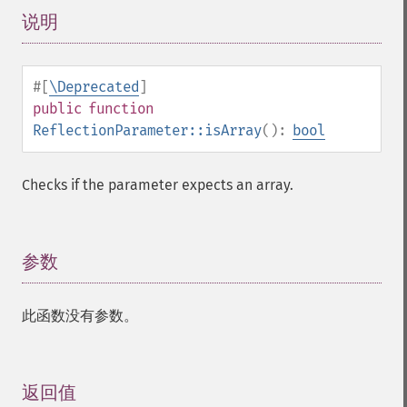
说明
¶
#[
\Deprecated
]
public
function
ReflectionParameter::isArray
():
bool
Checks if the parameter expects an array.
参数
¶
此函数没有参数。
返回值
¶