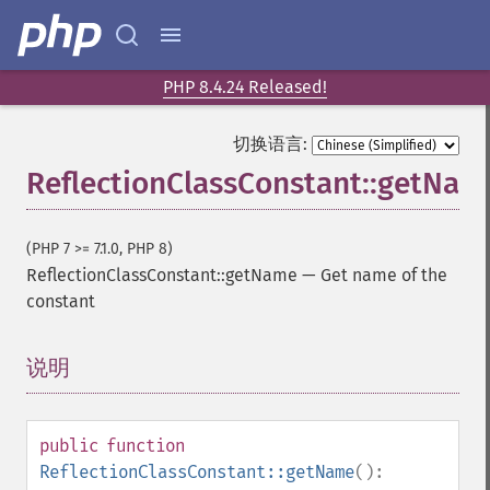
PHP 8.4.24 Released!
切换语言:
ReflectionClassConstant::getNam
(PHP 7 >= 7.1.0, PHP 8)
ReflectionClassConstant::getName
—
Get name of the
constant
说明
¶
public
function
ReflectionClassConstant::getName
():