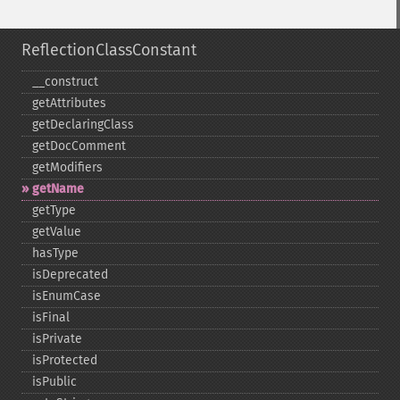
ReflectionClassConstant
_​_​construct
getAttributes
getDeclaringClass
getDocComment
getModifiers
getName
getType
getValue
hasType
isDeprecated
isEnumCase
isFinal
isPrivate
isProtected
isPublic