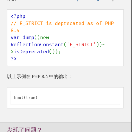
// E_STRICT is deprecated as of PHP 
var_dump
((new 
ReflectionConstant
(
'E_STRICT'
))-
>
isDeprecated
?>
以上示例在 PHP 8.4 中的输出：
bool(true)
发现了问题？