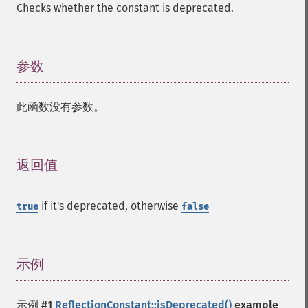
Checks whether the constant is deprecated.
参数
¶
此函数没有参数。
返回值
¶
if it's deprecated, otherwise
true
false
示例
¶
示例 #1
ReflectionConstant::isDeprecated()
example