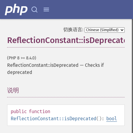
切换语言:
ReflectionConstant::isDeprecated
(PHP 8 >= 8.4.0)
ReflectionConstant::isDeprecated
—
Checks if
deprecated
说明
¶
public
function
ReflectionConstant::isDeprecated
():
bool