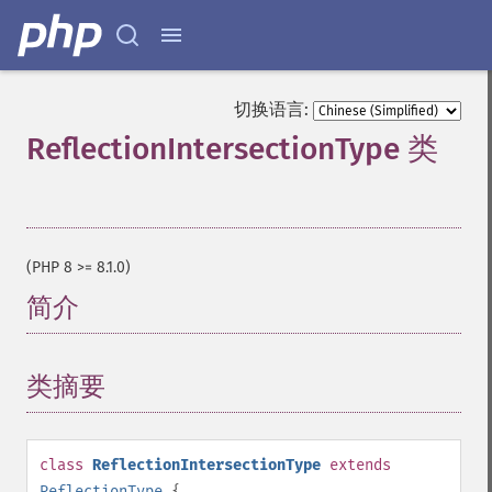
切换语言:
ReflectionIntersectionType 类
¶
(PHP 8 >= 8.1.0)
简介
¶
类摘要
¶
class
ReflectionIntersectionType
extends
ReflectionType
{