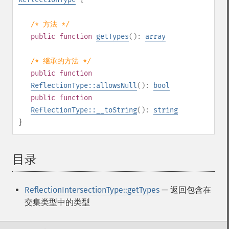
/* 方法 */
public
function
getTypes
():
array
/* 继承的方法 */
public
function
ReflectionType::allowsNull
():
bool
public
function
ReflectionType::__toString
():
string
}
目录
¶
ReflectionIntersectionType::getTypes
— 返回包含在
交集类型中的类型