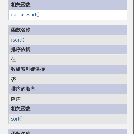
natcasesort()
rsort()
值
否
降序
sort()