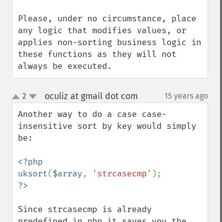
Please, under no circumstance, place 
any logic that modifies values, or 
applies non-sorting business logic in 
these functions as they will not 
always be executed.
oculiz at gmail dot com
2
15 years ago
¶
up
down
Another way to do a case case-
insensitive sort by key would simply 
be:

<?php

uksort
(
$array
, 
'strcasecmp'
Since strcasecmp is already 
predefined in php it saves you the 