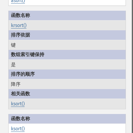
asort()
krsort()
键
是
降序
ksort()
ksort()