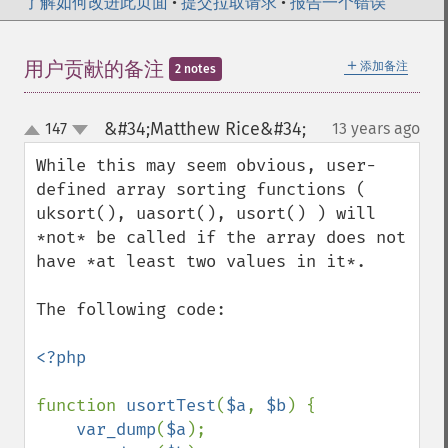
了解如何改进此页面
•
提交拉取请求
•
报告一个错误
＋
用户贡献的备注
添加备注
2 notes
&#34;Matthew Rice&#34;
147
13 years ago
¶
up
down
While this may seem obvious, user-
defined array sorting functions ( 
uksort(), uasort(), usort() ) will 
*not* be called if the array does not 
have *at least two values in it*.

The following code:                        

<?php

function 
usortTest
(
$a
, 
$b
) {

var_dump
(
$a
);
