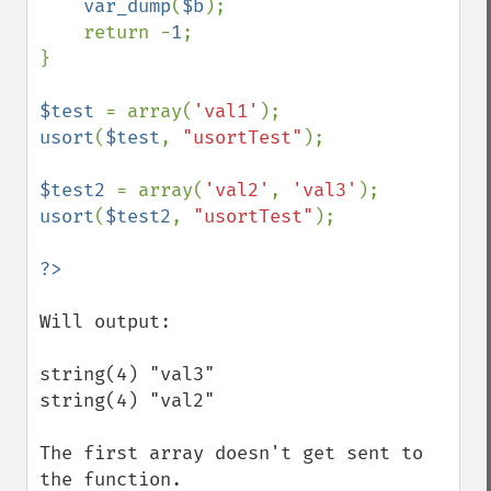
var_dump
(
$b
);

    return -
1
;

}

$test 
= array(
'val1'
usort
(
$test
, 
"usortTest"
);

$test2 
= array(
'val2'
, 
'val3'
usort
(
$test2
, 
"usortTest"
);

Will output: 

string(4) "val3"

string(4) "val2"

The first array doesn't get sent to 
the function.
