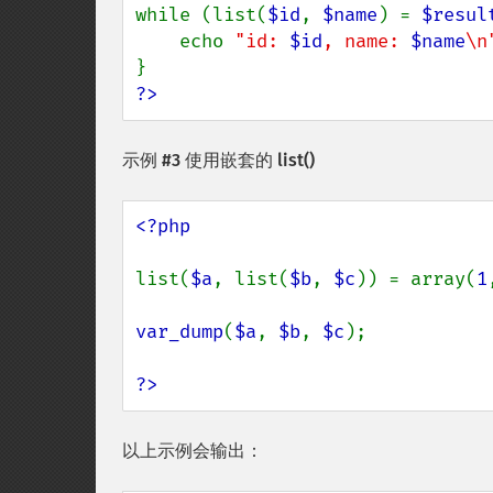
while (list(
$id
, 
$name
) = 
$resul
    echo 
"id: 
$id
, name: 
$name
\n
?>
示例 #3 使用嵌套的
list()
<?php

list(
$a
, list(
$b
, 
$c
)) = array(
1
var_dump
(
$a
, 
$b
, 
$c
);

?>
以上示例会输出：