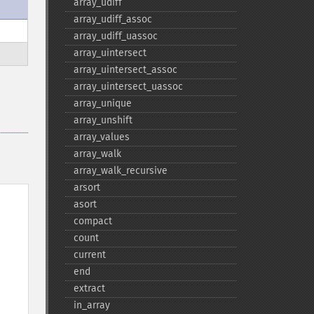
array_​udiff
array_​udiff_​assoc
array_​udiff_​uassoc
array_​uintersect
array_​uintersect_​assoc
array_​uintersect_​uassoc
array_​unique
array_​unshift
array_​values
array_​walk
array_​walk_​recursive
arsort
asort
compact
count
current
end
extract
in_​array