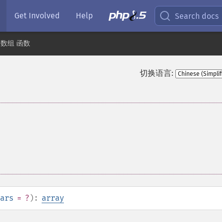
Get Involved
Help
Search docs
数组 函数
切换语言:
ars
= ?
):
array