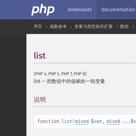
Downloads
Documentation
序言
函数参考
变量与类型相关扩展
数组
list
(PHP 4, PHP 5, PHP 7, PHP 8)
list
—
把数组中的值赋给一组变量
说明
¶
function
list
(
mixed
$var
,
mixed
...$v