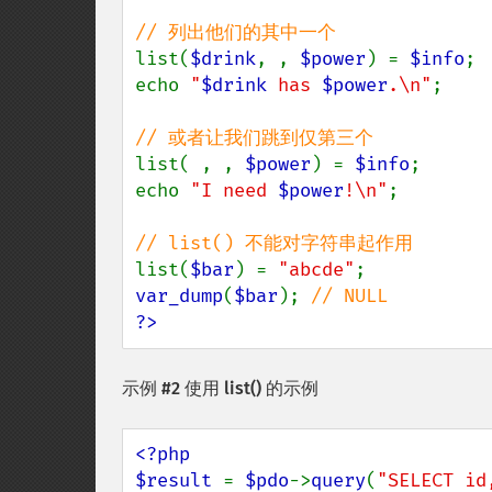
list(
$drink
, , 
$power
) = 
$info
;

echo 
"
$drink
 has 
$power
.\n"
;

list( , , 
$power
) = 
$info
;

echo 
"I need 
$power
!\n"
;

list(
$bar
) = 
"abcde"
var_dump
(
$bar
); 
?>
示例 #2 使用
list()
的示例
<?php

$result 
= 
$pdo
->
query
(
"SELECT id