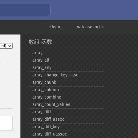
« ksort
natcasesort »
数组 函数
array
array_​all
array_​any
array_​change_​key_​case
array_​chunk
array_​column
array_​combine
array_​count_​values
array_​diff
array_​diff_​assoc
array_​diff_​key
array_​diff_​uassoc