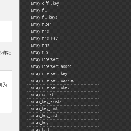
了
array_​diff_​ukey
array_​fill
array_​fill_​keys
array_​filter
array_​find
array_​find_​key
array_​first
多详细
array_​flip
array_​intersect
array_​intersect_​assoc
array_​intersect_​key
array_​intersect_​uassoc
之前为
array_​intersect_​ukey
array_​is_​list
array_​key_​exists
array_​key_​first
array_​key_​last
array_​keys
array_​last