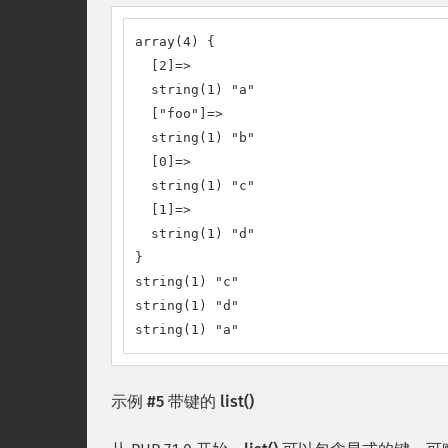
array(4) {

  [2]=>

  string(1) "a"

  ["foo"]=>

  string(1) "b"

  [0]=>

  string(1) "c"

  [1]=>

  string(1) "d"

}

string(1) "c"

string(1) "d"

string(1) "a"
示例 #5 带键的
list()