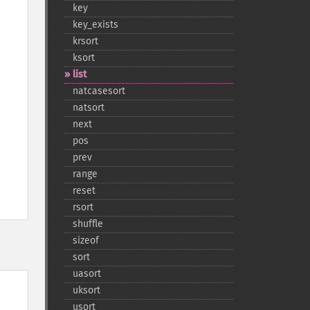
key
key_​exists
krsort
ksort
list
natcasesort
natsort
next
pos
prev
range
reset
rsort
shuffle
sizeof
sort
uasort
uksort
usort