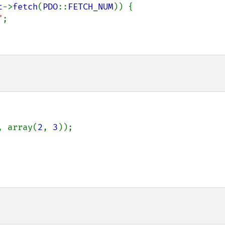
t
->
fetch
(
PDO
::
FETCH_NUM
)) {

"
;

, array(
2
, 
3
));
