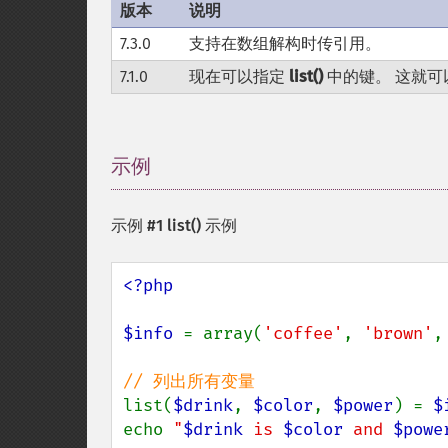
版本
说明
7.3.0
支持在数组解构时传引用。
7.1.0
现在可以指定
list()
中的键。 这就
示例
¶
示例 #1
list()
示例
<?php

$info 
= array(
'coffee'
, 
'brown'
,
list(
$drink
, 
$color
, 
$power
) = 
$
echo 
"
$drink
 is 
$color
 and 
$powe