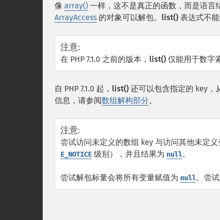
像
array()
一样，这不是真正的函数，而是语言
ArrayAccess
的对象可以解包。
list()
表达式不能
注意
:
在 PHP 7.1.0 之前的版本，
list()
仅能用于数字索
自 PHP 7.1.0 起，
list()
还可以包含指定的 key
信息，请参阅
数组解构部分
。
注意
:
尝试访问未定义的数组 key 与访问其他未定
级别），并且结果为
。
E_NOTICE
null
尝试解包标量会将所有变量赋值为
。尝试
null