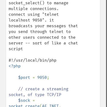
socket_select() to manage 
multiple connections.

connect using "telnet 
localhost 9050". it 
broadcasts your messages that 
you send through telnet to 
other users connected to the 
server -- sort of like a chat 
script

<?php

    $port 
= 
9050
;

// create a streaming 
socket, of type TCP/IP

$sock 
= 
socket_create
(
AF_INET
, 