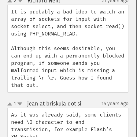
Richard Neill
2
21 years ago
¶
up
down
It is probably a bad idea to watch an 
array of sockets for input with 
socket_select, and then socket_read() 
using PHP_NORMAL_READ.

Although this seems desirable, you 
can end up with a permanently blocked 
program, if someone sends you 
malformed input which is missing a 
trailing \n \r. Guess how I found 
that out.
jean at briskula dot si
1
15 years ago
¶
up
down
As it was already said, some clients 
need \0 character to end 
transmission, for example Flash's 
XMLSocket.
