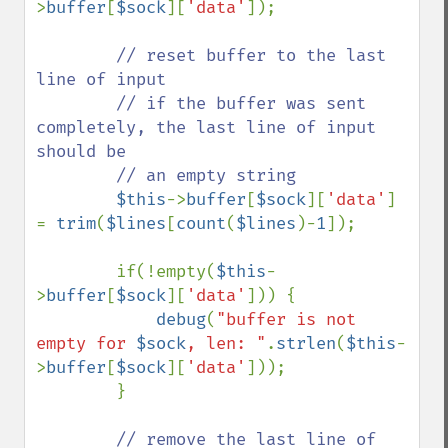
>
buffer
[
$sock
][
'data'
]);

// reset buffer to the last 
line of input

        // if the buffer was sent 
completely, the last line of input 
should be

        // an empty string

$this
->
buffer
[
$sock
][
'data'
] 
= 
trim
(
$lines
[
count
(
$lines
)-
1
]);

        if(!empty(
$this
-
>
buffer
[
$sock
][
'data'
])) {

debug
(
"buffer is not 
empty for 
$sock
, len: "
.
strlen
(
$this
-
>
buffer
[
$sock
][
'data'
]));

        }

// remove the last line of 