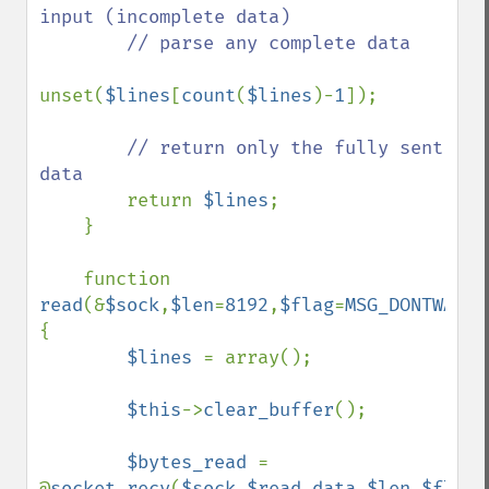
input (incomplete data)

        // parse any complete data

unset(
$lines
[
count
(
$lines
)-
1
]);

// return only the fully sent 
data

return 
$lines
;

    }

    function 
read
(&
$sock
,
$len
=
8192
,
$flag
=
MSG_DONTWAIT
) 
{

$lines 
= array();

$this
->
clear_buffer
();

$bytes_read 
= 
@
socket_recv
(
$sock
,
$read_data
,
$len
,
$flag
)