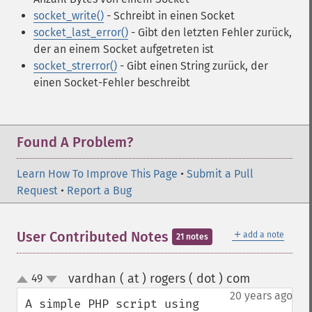
socket_write()
- Schreibt in einen Socket
socket_last_error()
- Gibt den letzten Fehler zurück,
der an einem Socket aufgetreten ist
socket_strerror()
- Gibt einen String zurück, der
einen Socket-Fehler beschreibt
Found A Problem?
Learn How To Improve This Page
•
Submit a Pull
Request
•
Report a Bug
＋
User Contributed Notes
add a note
21 notes
vardhan ( at ) rogers ( dot ) com
49
¶
up
down
20 years ago
A simple PHP script using 