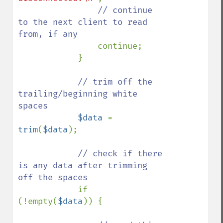
// continue 
to the next client to read 
from, if any

continue;

            }

// trim off the 
trailing/beginning white 
spaces

$data 
= 
trim
(
$data
);

// check if there 
is any data after trimming 
off the spaces

if 
(!empty(
$data
)) {
