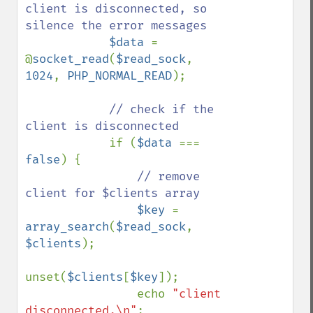
client is disconnected, so 
silence the error messages

$data 
= 
@
socket_read
(
$read_sock
, 
1024
, 
PHP_NORMAL_READ
);

// check if the 
client is disconnected

if (
$data 
=== 
false
) {

// remove 
client for $clients array

$key 
= 
array_search
(
$read_sock
, 
$clients
);

unset(
$clients
[
$key
]);

                echo 
"client 
disconnected.\n"
;
