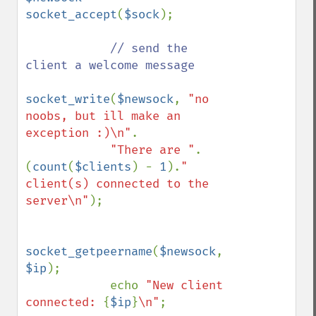
socket_accept
(
$sock
);

// send the 
client a welcome message

socket_write
(
$newsock
, 
"no 
noobs, but ill make an 
exception :)\n"
.

"There are "
.
(
count
(
$clients
) - 
1
).
" 
client(s) connected to the 
server\n"
);

socket_getpeername
(
$newsock
, 
$ip
);

            echo 
"New client 
connected: 
{
$ip
}
\n"
;
