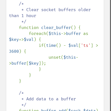
/*

     * Clear socket buffers older 
than 1 hour

     */

function 
clear_buffer
() {

        foreach(
$this
->
buffer 
as 
$key
=>
$val
) {

            if(
time
() - 
$val
[
'ts'
] > 
3600
) {

                unset(
$this
-
>
buffer
[
$key
]);

            }

        }

    }

/*

     * Add data to a buffer

     */

function 
buffer_add
(
$sock
,
$data
) 