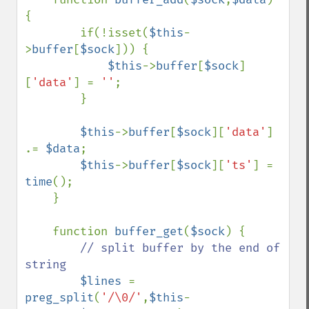
{

        if(!isset(
$this
-
>
buffer
[
$sock
])) {

$this
->
buffer
[
$sock
]
[
'data'
] = 
''
;

        }

$this
->
buffer
[
$sock
][
'data'
] 
.= 
$data
;

$this
->
buffer
[
$sock
][
'ts'
] = 
time
();

    }

    function 
buffer_get
(
$sock
) {

// split buffer by the end of 
string

$lines 
= 
preg_split
(
'/\0/'
,
$this
-