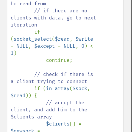
be read from

        // if there are no 
clients with data, go to next 
iteration

if 
(
socket_select
(
$read
, 
$write 
= 
NULL
, 
$except 
= 
NULL
, 
0
) < 
1
)

            continue;

// check if there is 
a client trying to connect

if (
in_array
(
$sock
, 
$read
)) {

// accept the 
client, and add him to the 
$clients array

$clients
[] = 
$newsock 
= 