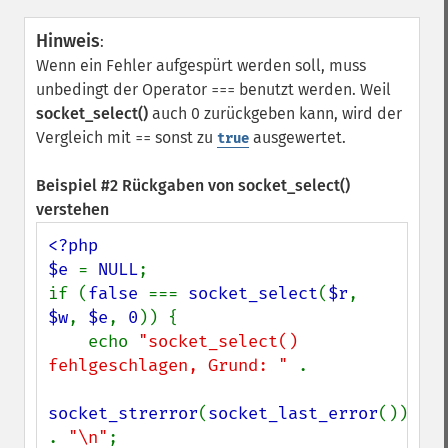
Hinweis
:
Wenn ein Fehler aufgespürt werden soll, muss
unbedingt der Operator
benutzt werden. Weil
===
socket_select()
auch 0 zurückgeben kann, wird der
Vergleich mit
sonst zu
ausgewertet.
==
true
Beispiel #2 Rückgaben von
socket_select()
verstehen
<?php

$e 
= 
NULL
;

if (
false 
=== 
socket_select
(
$r
, 
$w
, 
$e
, 
0
)) {

    echo 
"socket_select() 
fehlgeschlagen, Grund: " 
.

socket_strerror
(
socket_last_error
()) 
. 
"\n"
;
