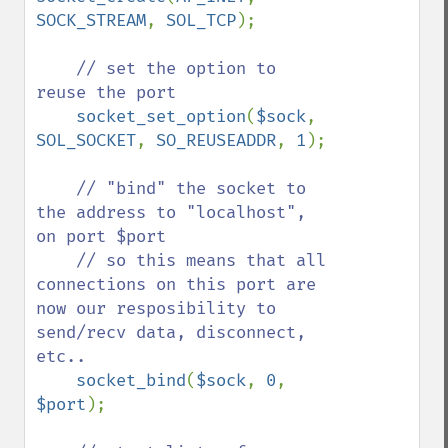
SOCK_STREAM
, 
SOL_TCP
);

// set the option to 
reuse the port

socket_set_option
(
$sock
, 
SOL_SOCKET
, 
SO_REUSEADDR
, 
1
);

// "bind" the socket to 
the address to "localhost", 
on port $port

    // so this means that all 
connections on this port are 
now our resposibility to 
send/recv data, disconnect, 
etc..

socket_bind
(
$sock
, 
0
, 
$port
);
