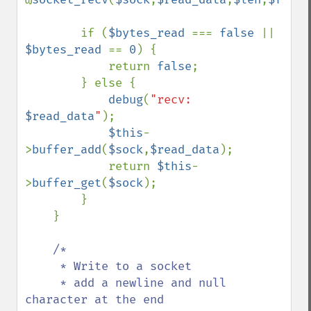
        if (
$bytes_read 
=== 
false 
|| 
$bytes_read 
== 
0
) {

            return 
false
;

        } else {

debug
(
"recv: 
$read_data
"
);

$this
-
>
buffer_add
(
$sock
,
$read_data
);

            return 
$this
-
>
buffer_get
(
$sock
);

        }

    }

/*

     * Write to a socket

     * add a newline and null 
character at the end
