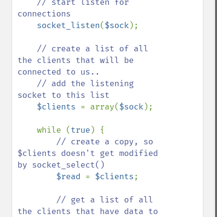
// start listen for 
connections

socket_listen
(
$sock
);

// create a list of all 
the clients that will be 
connected to us..

    // add the listening 
socket to this list

$clients 
= array(
$sock
);

    while (
true
) {

// create a copy, so 
$clients doesn't get modified 
by socket_select()

$read 
= 
$clients
;

// get a list of all 
the clients that have data to 