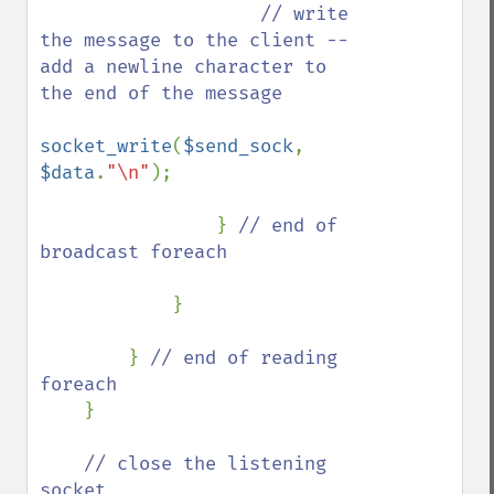
// write 
the message to the client -- 
add a newline character to 
the end of the message

socket_write
(
$send_sock
, 
$data
.
"\n"
);

                } 
// end of 
broadcast foreach

}

        } 
// end of reading 
foreach

}

// close the listening 
socket
