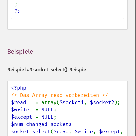
?>
Beispiele
¶
Beispiel #3
socket_select()
-Beispiel
$read   
= array(
$socket1
, 
$socket2
$write  
= 
NULL
$except 
= 
NULL
$num_changed_sockets 
= 
socket_select
(
$read
, 
$write
, 
$except
, 