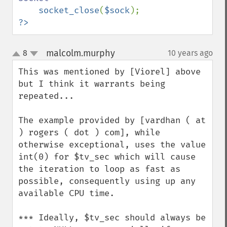
socket_close
(
$sock
?>
malcolm.murphy
8
10 years ago
¶
up
down
This was mentioned by [Viorel] above 
but I think it warrants being 
repeated...

The example provided by [vardhan ( at 
) rogers ( dot ) com], while 
otherwise exceptional, uses the value 
int(0) for $tv_sec which will cause 
the iteration to loop as fast as 
possible, consequently using up any 
available CPU time.

*** Ideally, $tv_sec should always be 