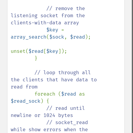
// remove the 
listening socket from the 
clients-with-data array

$key 
= 
array_search
(
$sock
, 
$read
);

unset(
$read
[
$key
]);

        }

// loop through all 
the clients that have data to 
read from

foreach (
$read 
as 
$read_sock
) {

// read until 
newline or 1024 bytes

            // socket_read 
while show errors when the 