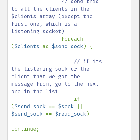
// send this 
to all the clients in the 
$clients array (except the 
first one, which is a 
listening socket)

foreach 
(
$clients 
as 
$send_sock
) {

// if its 
the listening sock or the 
client that we got the 
message from, go to the next 
one in the list

if 
(
$send_sock 
== 
$sock 
|| 
$send_sock 
== 
$read_sock
)

continue;
