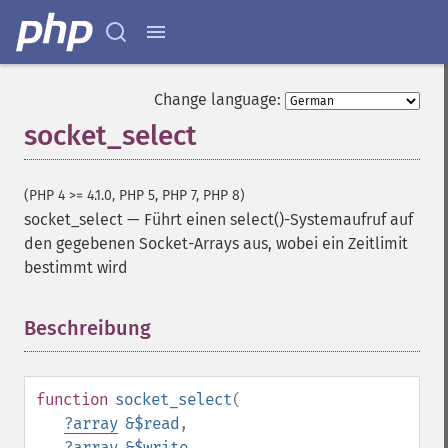
Change language:
socket_select
(PHP 4 >= 4.1.0, PHP 5, PHP 7, PHP 8)
socket_select
—
Führt einen select()-Systemaufruf auf
den gegebenen Socket-Arrays aus, wobei ein Zeitlimit
bestimmt wird
Beschreibung
¶
function
socket_select
(
?
array
&$read
,
?
array
&$write
,