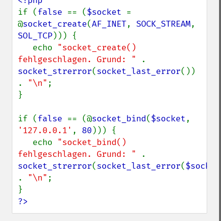
if (
false 
== (
$socket 
= 
@
socket_create
(
AF_INET
, 
SOCK_STREAM
, 
SOL_TCP
))) {

   echo 
"socket_create() 
fehlgeschlagen. Grund: " 
. 
socket_strerror
(
socket_last_error
()) 
. 
"\n"
;

}

if (
false 
== (@
socket_bind
(
$socket
, 
'127.0.0.1'
, 
80
))) {

   echo 
"socket_bind() 
fehlgeschlagen. Grund: " 
. 
socket_strerror
(
socket_last_error
(
$socket
. 
"\n"
;

?>