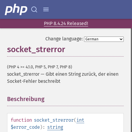
PHP 8.4.24 Released!
Change language:
socket_strerror
(PHP 4 >= 4.1.0, PHP 5, PHP 7, PHP 8)
socket_strerror
—
Gibt einen String zurück, der einen
Socket-Fehler beschreibt
Beschreibung
¶
function
socket_strerror
(
int
$error_code
):
string