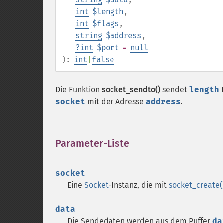
int
$length
,
int
$flags
,
string
$address
,
?
int
$port
=
null
):
int
|
false
Die Funktion
socket_sendto()
sendet
length
socket
mit der Adresse
address
.
Parameter-Liste
¶
socket
Eine
Socket
-Instanz, die mit
socket_create(
data
Die Sendedaten werden aus dem Puffer
da