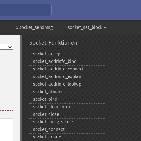
« socket_sendmsg
socket_set_block »
Socket-Funktionen
socket_​accept
socket_​addrinfo_​bind
socket_​addrinfo_​connect
socket_​addrinfo_​explain
socket_​addrinfo_​lookup
socket_​atmark
socket_​bind
socket_​clear_​error
socket_​close
socket_​cmsg_​space
socket_​connect
socket_​create