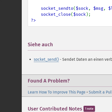
socket_sendto
(
$sock
, 
$msg
, 
$
socket_close
(
$sock
?>
Siehe auch
¶
socket_send()
- Sendet Daten an einen ve
Found A Problem?
Learn How To Improve This Page
•
Submit a Pul
User Contributed Notes
1 note