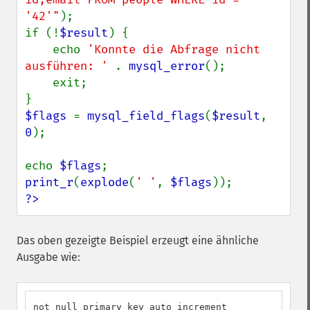
'42'"
);

if (!
$result
) {

    echo 
'Konnte die Abfrage nicht 
ausführen: ' 
. 
mysql_error
();

    exit;

$flags 
= 
mysql_field_flags
(
$result
, 
0
);

echo 
$flags
print_r
(
explode
(
' '
, 
$flags
?>
Das oben gezeigte Beispiel erzeugt eine ähnliche
Ausgabe wie:
not_null primary_key auto_increment
