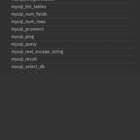
mysql_​list_​tables
mysql_​num_​fields
mysql_​num_​rows
mysql_​pconnect
mysql_​ping
mysql_​query
mysql_​real_​escape_​string
mysql_​result
mysql_​select_​db
mysql_​set_​charset
mysql_​stat
mysql_​tablename
mysql_​thread_​id
mysql_​unbuffered_​query
Copyright © 2001-2026 The PHP Documentation