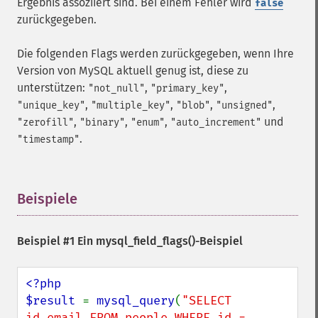
Ergebnis assoziiert sind. Bei einem Fehler wird
false
zurückgegeben.
Die folgenden Flags werden zurückgegeben, wenn Ihre
Version von MySQL aktuell genug ist, diese zu
unterstützen:
,
,
"not_null"
"primary_key"
,
,
,
,
"unique_key"
"multiple_key"
"blob"
"unsigned"
,
,
,
und
"zerofill"
"binary"
"enum"
"auto_increment"
.
"timestamp"
Beispiele
¶
Beispiel #1 Ein
mysql_field_flags()
-Beispiel
<?php

$result 
= 
mysql_query
(
"SELECT 
id,email FROM people WHERE id = 