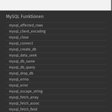
MySQL Funktionen
mysql_​affected_​rows
mysql_​client_​encoding
mysql_​close
mysql_​connect
mysql_​create_​db
mysql_​data_​seek
mysql_​db_​name
mysql_​db_​query
mysql_​drop_​db
mysql_​errno
mysql_​error
mysql_​escape_​string
mysql_​fetch_​array
mysql_​fetch_​assoc
mysql_​fetch_​field