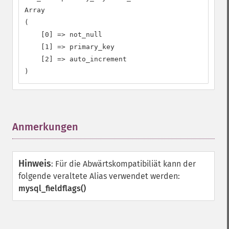
Array

(

    [0] => not_null

    [1] => primary_key

    [2] => auto_increment

)
Anmerkungen
¶
Hinweis
:
Für die Abwärtskompatibiliät kann der
folgende veraltete Alias verwendet werden:
mysql_fieldflags()