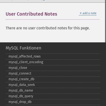
＋
User Contributed Notes
add a note
There are no user contributed notes for this page.
MySQL Funktionen
mysql_​affected_​rows
mysql_​client_​encoding
mysql_​close
mysql_​connect
mysql_​create_​db
mysql_​data_​seek
mysql_​db_​name
mysql_​db_​query
mysql_​drop_​db