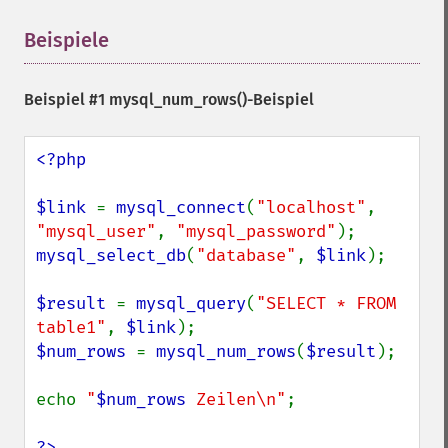
Beispiele
¶
Beispiel #1
mysql_num_rows()
-Beispiel
<?php

$link 
= 
mysql_connect
(
"localhost"
, 
"mysql_user"
, 
"mysql_password"
mysql_select_db
(
"database"
, 
$link
);

$result 
= 
mysql_query
(
"SELECT * FROM 
table1"
, 
$link
$num_rows 
= 
mysql_num_rows
(
$result
);

echo 
"
$num_rows
 Zeilen\n"
;

?>