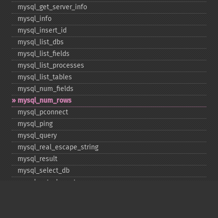
mysql_​get_​server_​info
mysql_​info
mysql_​insert_​id
mysql_​list_​dbs
mysql_​list_​fields
mysql_​list_​processes
mysql_​list_​tables
mysql_​num_​fields
mysql_​num_​rows
mysql_​pconnect
mysql_​ping
mysql_​query
mysql_​real_​escape_​string
mysql_​result
mysql_​select_​db
mysql_​set_​charset
mysql_​stat
mysql_​tablename
mysql_​thread_​id