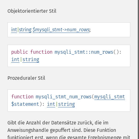
Objektorientierter Stil
int
|
string
$mysqli_stmt->num_rows
;
public
function
mysqli_stmt::num_rows
():
int
|
string
Prozeduraler Stil
function
mysqli_stmt_num_rows
(
mysqli_stmt
$statement
):
int
|
string
Gibt die Anzahl der Datensätze zurück, die im
Anweisungshandle gepuffert sind. Diese Funktion
funktioniert erst, wenn die gesamte Ergebnismenge mit