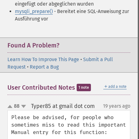
eingefügt oder abgeglichen wurden
mysqli_prepare()
- Bereitet eine SQL-Anweisung zur
Ausführung vor
Found A Problem?
Learn How To Improve This Page
•
Submit a Pull
Request
•
Report a Bug
＋
User Contributed Notes
add a note
1 note
Typer85 at gmail dot com
88
19 years ago
¶
up
down
Please be advised, for people who 
sometimes miss to read this important 
Manual entry for this function:
