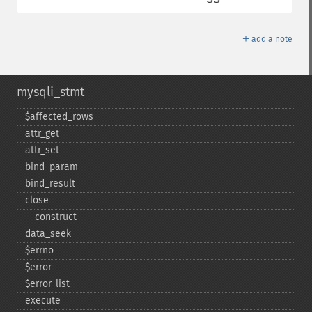
＋
add a note
mysqli_stmt
$affected_​rows
attr_​get
attr_​set
bind_​param
bind_​result
close
_​_​construct
data_​seek
$errno
$error
$error_​list
execute