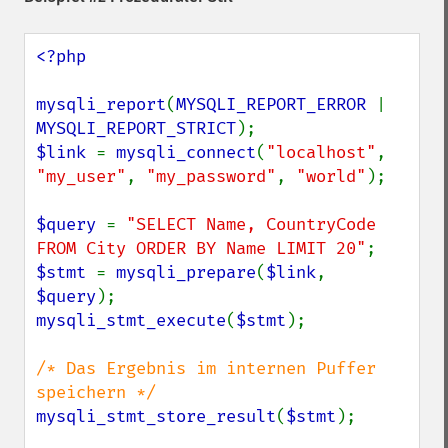
<?php

mysqli_report
(
MYSQLI_REPORT_ERROR 
| 
MYSQLI_REPORT_STRICT
$link 
= 
mysqli_connect
(
"localhost"
, 
"my_user"
, 
"my_password"
, 
"world"
);

$query 
= 
"SELECT Name, CountryCode 
FROM City ORDER BY Name LIMIT 20"
$stmt 
= 
mysqli_prepare
(
$link
, 
$query
mysqli_stmt_execute
(
$stmt
);

/* Das Ergebnis im internen Puffer 
mysqli_stmt_store_result
(
$stmt
);
