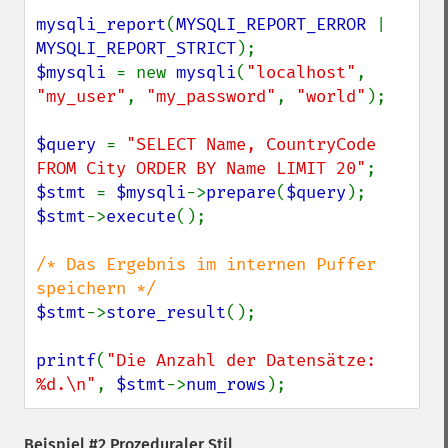
mysqli_report
(
MYSQLI_REPORT_ERROR 
| 
MYSQLI_REPORT_STRICT
$mysqli 
= new 
mysqli
(
"localhost"
, 
"my_user"
, 
"my_password"
, 
"world"
);

$query 
= 
"SELECT Name, CountryCode 
FROM City ORDER BY Name LIMIT 20"
$stmt 
= 
$mysqli
->
prepare
(
$query
$stmt
->
execute
();

/* Das Ergebnis im internen Puffer 
$stmt
->
store_result
();

printf
(
"Die Anzahl der Datensätze: 
%d.\n"
, 
$stmt
->
num_rows
);
Beispiel #2 Prozeduraler Stil