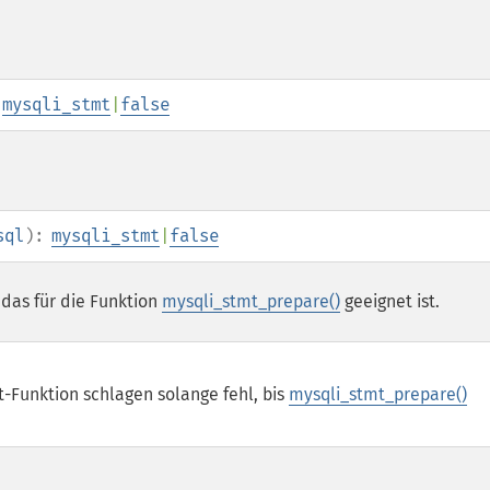
:
mysqli_stmt
|
false
sql
):
mysqli_stmt
|
false
, das für die Funktion
mysqli_stmt_prepare()
geeignet ist.
-Funktion schlagen solange fehl, bis
mysqli_stmt_prepare()