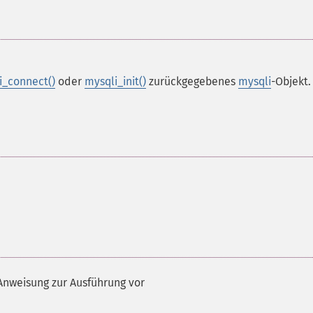
i_connect()
oder
mysqli_init()
zurückgegebenes
mysqli
-Objekt.
Anweisung zur Ausführung vor