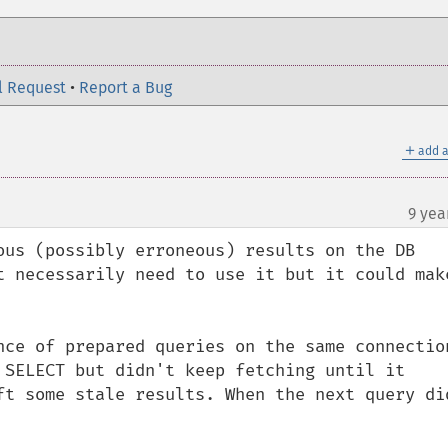
l Request
•
Report a Bug
＋
add a
9 yea
ous (possibly erroneous) results on the DB 
t necessarily need to use it but it could make
nce of prepared queries on the same connection
 SELECT but didn't keep fetching until it 
ft some stale results. When the next query did