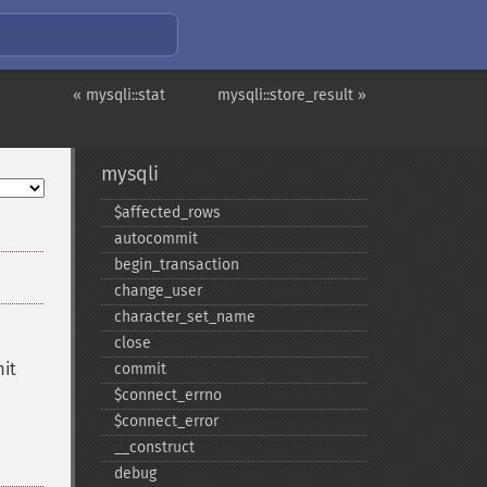
« mysqli::stat
mysqli::store_result »
mysqli
$affected_​rows
autocommit
begin_​transaction
change_​user
character_​set_​name
close
mit
commit
$connect_​errno
$connect_​error
_​_​construct
debug