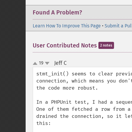
Found A Problem?
Learn How To Improve This Page
•
Submit a Pul
User Contributed Notes
2 notes
Jeff C
19
¶
up
down
stmt_init() seems to clear previ
connection, which means you don'
the code more robust.

In a PHPUnit test, I had a seque
One of them fetched a row from a
drained the connection, so it le
this:
