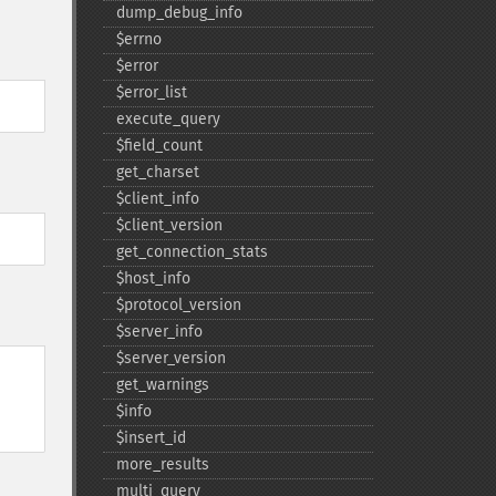
dump_​debug_​info
$errno
$error
$error_​list
execute_​query
$field_​count
get_​charset
$client_​info
$client_​version
get_​connection_​stats
$host_​info
$protocol_​version
$server_​info
$server_​version
get_​warnings
$info
$insert_​id
more_​results
multi_​query