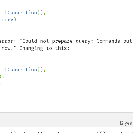
tDbConnection
query
error: "Could not prepare query: Commands out 
now." Changing to this:

tDbConnection
12 yea