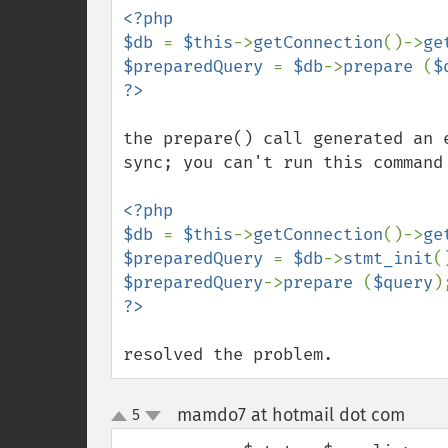
<?php

$db 
= 
$this
->
getConnection
()->
ge
$preparedQuery 
= 
$db
->
prepare 
(
$
the prepare() call generated an 
sync; you can't run this command 
<?php

$db 
= 
$this
->
getConnection
()->
ge
$preparedQuery 
= 
$db
->
stmt_init
$preparedQuery
->
prepare 
(
$query
resolved the problem.
mamdo7 at hotmail dot com
5
¶
up
down