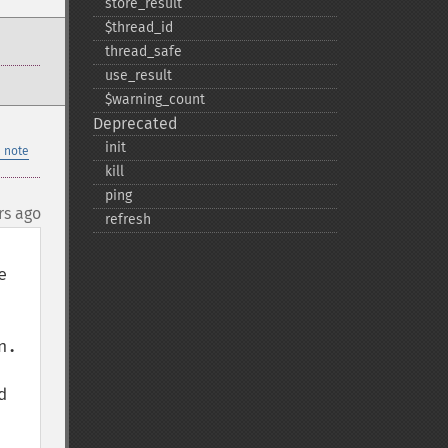
store_​result
$thread_​id
thread_​safe
use_​result
$warning_​count
Deprecated
init
 note
kill
ping
rs ago
refresh
 
. 
 