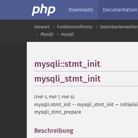
Downloads
Documentation
Vorwort
Funktionsreferenz
Datenbankerweite
Mysqli
mysqli
mysqli::stmt_init
mysqli_stmt_init
(PHP 5, PHP 7, PHP 8)
mysqli::stmt_init
--
mysqli_stmt_init
—
Initiali
mysqli_stmt_prepare
Beschreibung
¶