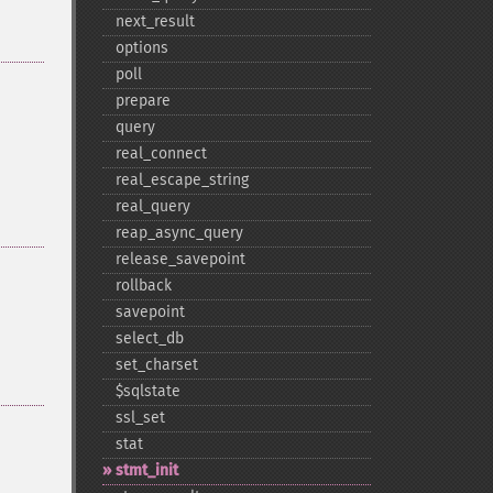
next_​result
options
poll
prepare
query
real_​connect
real_​escape_​string
real_​query
reap_​async_​query
release_​savepoint
rollback
savepoint
select_​db
set_​charset
$sqlstate
ssl_​set
stat
stmt_​init