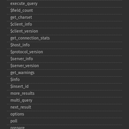
execute_​query
$field_​count
get_​charset
$client_​info
$client_​version
get_​connection_​stats
$host_​info
$protocol_​version
$server_​info
$server_​version
get_​warnings
$info
$insert_​id
more_​results
multi_​query
next_​result
options
poll
prepare