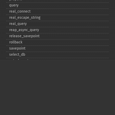
query
real_​connect
real_​escape_​string
real_​query
reap_​async_​query
release_​savepoint
rollback
savepoint
select_​db
set_​charset
$sqlstate
ssl_​set
stat
stmt_​init
store_​result
$thread_​id
thread_​safe
use_​result