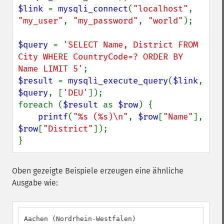
$link 
= 
mysqli_connect
(
"localhost"
, 
"my_user"
, 
"my_password"
, 
"world"
);

$query 
= 
'SELECT Name, District FROM 
City WHERE CountryCode=? ORDER BY 
Name LIMIT 5'
$result 
= 
mysqli_execute_query
(
$link
, 
$query
, [
'DEU'
]);

foreach (
$result 
as 
$row
) {

printf
(
"%s (%s)\n"
, 
$row
[
"Name"
], 
$row
[
"District"
]);

}
Oben gezeigte Beispiele erzeugen eine ähnliche
Ausgabe wie:
Aachen (Nordrhein-Westfalen)
