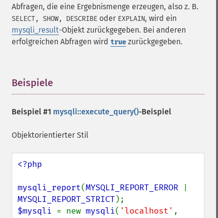
Abfragen, die eine Ergebnismenge erzeugen, also z. B.
oder
, wird ein
SELECT, SHOW, DESCRIBE
EXPLAIN
mysqli_result
-Objekt zurückgegeben. Bei anderen
erfolgreichen Abfragen wird
zurückgegeben.
true
Beispiele
¶
Beispiel #1
mysqli::execute_query()
-Beispiel
Objektorientierter Stil
<?php

mysqli_report
(
MYSQLI_REPORT_ERROR 
| 
MYSQLI_REPORT_STRICT
$mysqli 
= new 
mysqli
(
'localhost'
, 