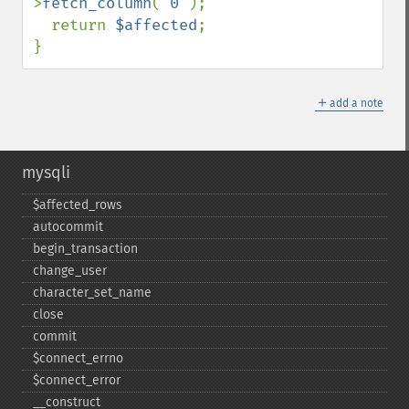
>
fetch_column
( 
0 
);

  return 
$affected
;

}
＋
add a note
mysqli
$affected_​rows
autocommit
begin_​transaction
change_​user
character_​set_​name
close
commit
$connect_​errno
$connect_​error
_​_​construct