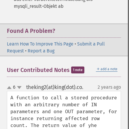
mysqli_result-Objekt ab
Found A Problem?
Learn How To Improve This Page
•
Submit a Pull
Request
•
Report a Bug
＋
User Contributed Notes
add a note
1 note
theking2(at)king(dot).co.
6
2 years ago
¶
up
down
A function to call a stored procedure 
with an arbitrary number of IN 
parameters and one OUT parameter, for 
instance returning affected row 
count. The return value of yhe 