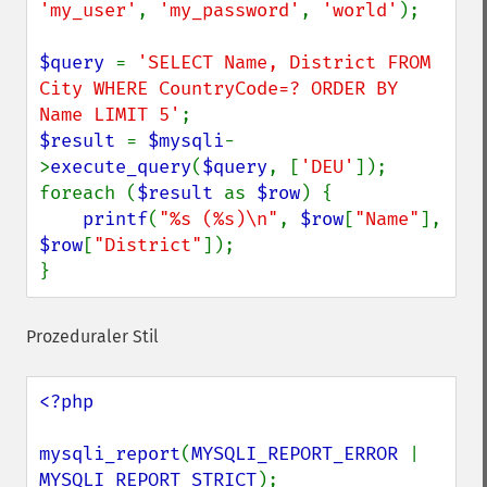
'my_user'
, 
'my_password'
, 
'world'
);

$query 
= 
'SELECT Name, District FROM 
City WHERE CountryCode=? ORDER BY 
Name LIMIT 5'
$result 
= 
$mysqli
-
>
execute_query
(
$query
, [
'DEU'
]);

foreach (
$result 
as 
$row
) {

printf
(
"%s (%s)\n"
, 
$row
[
"Name"
], 
$row
[
"District"
]);

}
Prozeduraler Stil
<?php

mysqli_report
(
MYSQLI_REPORT_ERROR 
| 
MYSQLI_REPORT_STRICT