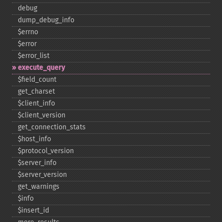
debug
dump_​debug_​info
$errno
$error
$error_​list
execute_​query
$field_​count
get_​charset
$client_​info
$client_​version
get_​connection_​stats
$host_​info
$protocol_​version
$server_​info
$server_​version
get_​warnings
$info
$insert_​id