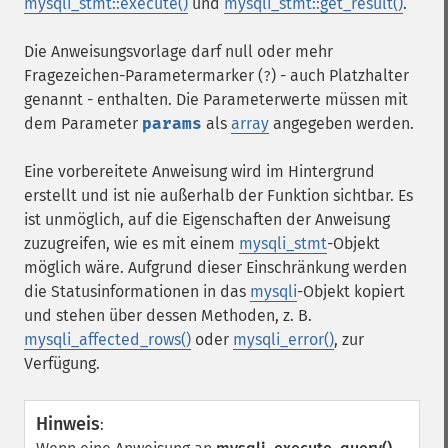
mysqli_stmt::execute()
und
mysqli_stmt::get_result()
.
Die Anweisungsvorlage darf null oder mehr
Fragezeichen-Parametermarker (
) - auch Platzhalter
?
genannt - enthalten. Die Parameterwerte müssen mit
dem Parameter
params
als
array
angegeben werden.
Eine vorbereitete Anweisung wird im Hintergrund
erstellt und ist nie außerhalb der Funktion sichtbar. Es
ist unmöglich, auf die Eigenschaften der Anweisung
zuzugreifen, wie es mit einem
mysqli_stmt
-Objekt
möglich wäre. Aufgrund dieser Einschränkung werden
die Statusinformationen in das
mysqli
-Objekt kopiert
und stehen über dessen Methoden, z. B.
mysqli_affected_rows()
oder
mysqli_error()
, zur
Verfügung.
Hinweis
: