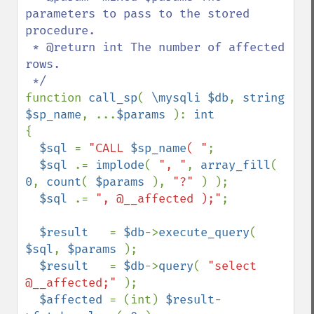
parameters to pass to the stored 
procedure.

 * @return int The number of affected 
rows.

function 
call_sp
( 
\mysqli $db
, 
string 
$sp_name
, ...
$params 
): 
{

$sql 
= 
"CALL 
$sp_name
( "
;

$sql 
.= 
implode
( 
", "
, 
array_fill
( 
0
, 
count
( 
$params 
), 
"?" 
) );

$sql 
.= 
", @__affected );"
;

$result   
= 
$db
->
execute_query
( 
$sql
, 
$params 
);

$result   
= 
$db
->
query
( 
"select 
@__affected;" 
);

$affected 
= (int) 
$result
-