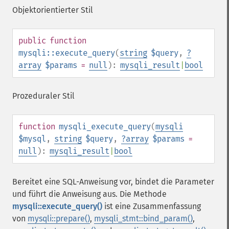
Objektorientierter Stil
public
function
mysqli::execute_query
(
string
$query
,
?
array
$params
=
null
):
mysqli_result
|
bool
Prozeduraler Stil
function
mysqli_execute_query
(
mysqli
$mysql
,
string
$query
,
?
array
$params
=
null
):
mysqli_result
|
bool
Bereitet eine SQL-Anweisung vor, bindet die Parameter
und führt die Anweisung aus. Die Methode
mysqli::execute_query()
ist eine Zusammenfassung
von
mysqli::prepare()
,
mysqli_stmt::bind_param()
,