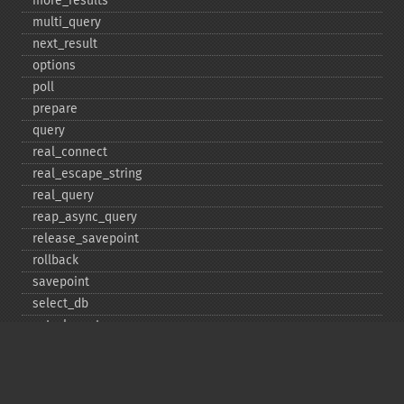
more_​results
multi_​query
next_​result
options
poll
prepare
query
real_​connect
real_​escape_​string
real_​query
reap_​async_​query
release_​savepoint
rollback
savepoint
select_​db
set_​charset
$sqlstate
ssl_​set
stat