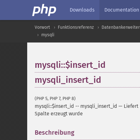
Downloads
Documentation
Vorwort
Funktionsreferenz
Datenbankerweite
mysqli
mysqli::$insert_id
mysqli_insert_id
(PHP 5, PHP 7, PHP 8)
mysqli::$insert_id
--
mysqli_insert_id
—
Liefer
Spalte erzeugt wurde
Beschreibung
¶