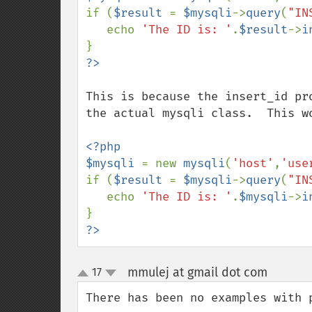
if (
$result 
= 
$mysqli
->
query
(
"IN
   echo 
'The ID is: '
.
$result
->
i
This is because the insert_id pr
the actual mysqli class.  This wo
<?php

$mysqli 
= new 
mysqli
(
'host'
,
'use
if (
$result 
= 
$mysqli
->
query
(
"IN
   echo 
'The ID is: '
.
$mysqli
->
i
?>
mmulej at gmail dot com
17
¶
up
down
There has been no examples with p