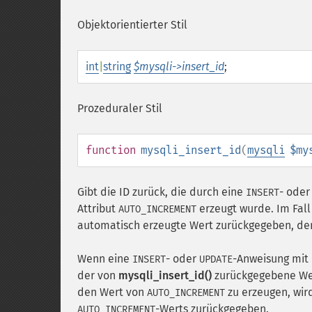
Objektorientierter Stil
int
|
string
$mysqli->insert_id
;
Prozeduraler Stil
function
mysqli_insert_id
(
mysqli
$my
Gibt die ID zurück, die durch eine
- ode
INSERT
Attribut
erzeugt wurde. Im Fall
AUTO_INCREMENT
automatisch erzeugte Wert zurückgegeben, der 
Wenn eine
- oder
-Anweisung mit
INSERT
UPDATE
der von
mysqli_insert_id()
zurückgegebene We
den Wert von
zu erzeugen, wir
AUTO_INCREMENT
-Werts zurückgegeben.
AUTO_INCREMENT