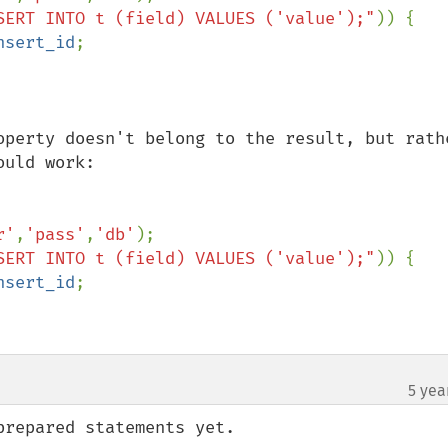
SERT INTO t (field) VALUES ('value');"
)) {

nsert_id
;

operty doesn't belong to the result, but rathe
uld work:

r'
,
'pass'
,
'db'
);

SERT INTO t (field) VALUES ('value');"
)) {

nsert_id
;

5 yea
repared statements yet.
