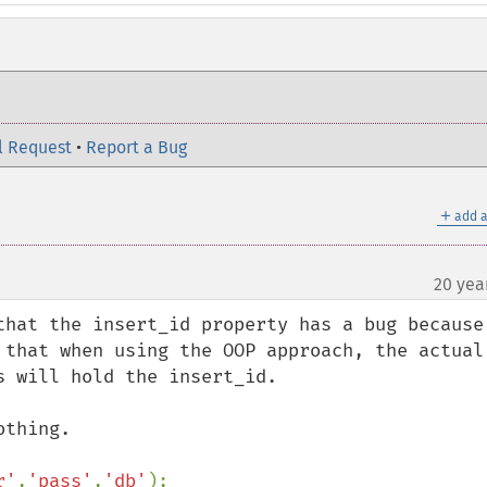
l Request
•
Report a Bug
＋
add a
20 yea
that the insert_id property has a bug because 
 that when using the OOP approach, the actual 
 will hold the insert_id.  

r'
,
'pass'
,
'db'
);
