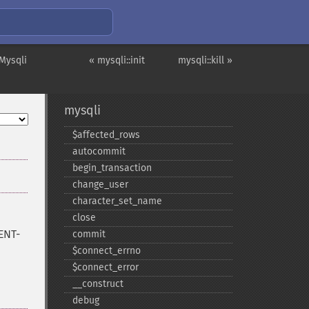
Mysqli
« mysqli::init
mysqli::kill »
mysqli
$affected_​rows
autocommit
begin_​transaction
change_​user
character_​set_​name
close
ENT-
commit
$connect_​errno
$connect_​error
_​_​construct
debug