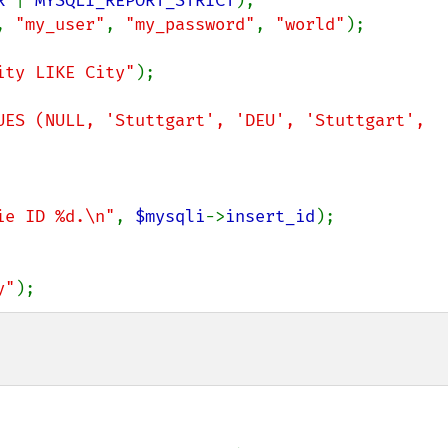
R 
| 
MYSQLI_REPORT_STRICT
, 
"my_user"
, 
"my_password"
, 
"world"
);

ity LIKE City"
);

UES (NULL, 'Stuttgart', 'DEU', 'Stuttgart', 
ie ID %d.\n"
, 
$mysqli
->
insert_id
);

y"
);