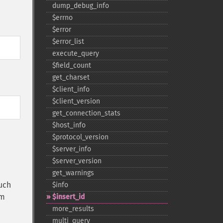
dump_​debug_​info
$errno
$error
$error_​list
execute_​query
$field_​count
get_​charset
$client_​info
$client_​version
get_​connection_​stats
$host_​info
$protocol_​version
$server_​info
$server_​version
get_​warnings
uch
$info
um
$insert_​id
more_​results
multi_​query