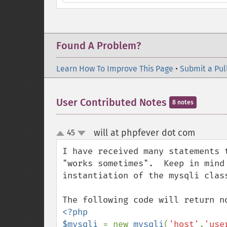
Found A Problem?
Learn How To Improve This Page
•
Submit a Pul
User Contributed Notes
8 notes
will at phpfever dot com
45
¶
up
down
I have received many statements 
"works sometimes".  Keep in mind
instantiation of the mysqli class
<?php

$mysqli 
= new 
mysqli
(
'host'
,
'use