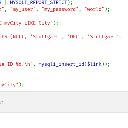
R 
| 
MYSQLI_REPORT_STRICT
t"
, 
"my_user"
, 
"my_password"
, 
"world"
);

E myCity LIKE City"
);

UES (NULL, 'Stuttgart', 'DEU', 'Stuttgart', 
ie ID %d.\n"
, 
mysqli_insert_id
(
$link
));

myCity"
);
e: