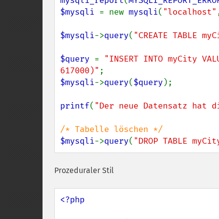
mysqli_report
(
MYSQLI_REPORT_ERRO
$mysqli 
= new 
mysqli
(
"localhost"
$mysqli
->
query
(
"CREATE TABLE myC
$query 
= 
"INSERT INTO myCity VAL
617000)"
$mysqli
->
query
(
$query
);

printf
(
"Der neue Datensatz hat d
$mysqli
->
query
(
"DROP TABLE myCit
Prozeduraler Stil
<?php
