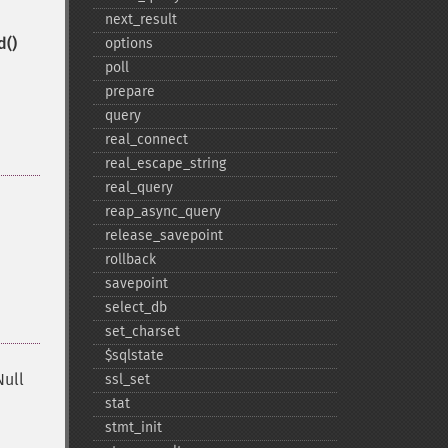
next_​result
d()
options
poll
prepare
query
real_​connect
real_​escape_​string
real_​query
reap_​async_​query
release_​savepoint
rollback
savepoint
select_​db
set_​charset
$sqlstate
Null
ssl_​set
stat
stmt_​init