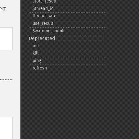
store_​result
ert
$thread_​id
thread_​safe
use_​result
$warning_​count
Deprecated
init
kill
ping
refresh