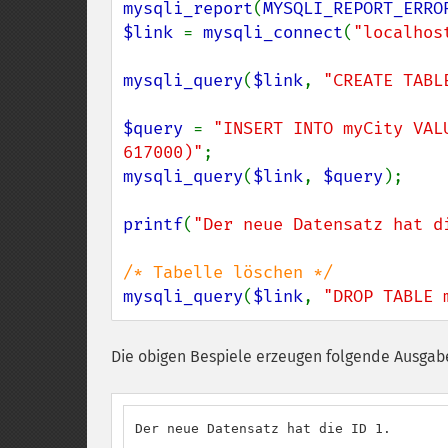
mysqli_report
(
MYSQLI_REPORT_ERRO
$link 
= 
mysqli_connect
(
"localhos
mysqli_query
(
$link
, 
"CREATE TABL
$query 
= 
"INSERT INTO myCity VAL
617000)"
mysqli_query
(
$link
, 
$query
);

printf
(
"Der neue Datensatz hat d
mysqli_query
(
$link
, 
"DROP TABLE 
Die obigen Bespiele erzeugen folgende Ausgab
Der neue Datensatz hat die ID 1.