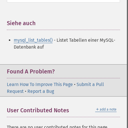
Siehe auch
¶
mysql_list_tables()
- Listet Tabellen einer MySQL-
Datenbank auf
Found A Problem?
Learn How To Improve This Page
•
Submit a Pull
Request
•
Report a Bug
＋
User Contributed Notes
add a note
There are no user contributed notes for this page.