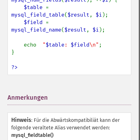
$table 
= 
mysql_field_table
(
$result
, 
$i
);

$field 
= 
mysql_field_name
(
$result
, 
$i
);

    echo  
"
$table
: 
$field
\n"
;

}

?>
Anmerkungen
¶
Hinweis
:
Für die Abwärtskompatibiliät kann der
folgende veraltete Alias verwendet werden:
mysql_fieldtable()