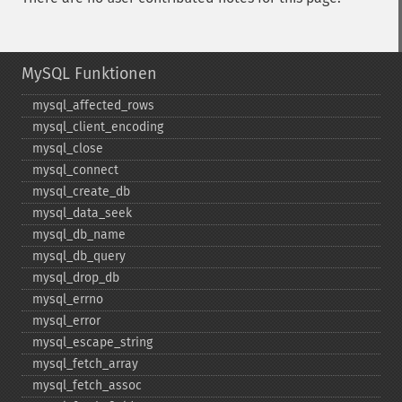
MySQL Funktionen
mysql_​affected_​rows
mysql_​client_​encoding
mysql_​close
mysql_​connect
mysql_​create_​db
mysql_​data_​seek
mysql_​db_​name
mysql_​db_​query
mysql_​drop_​db
mysql_​errno
mysql_​error
mysql_​escape_​string
mysql_​fetch_​array
mysql_​fetch_​assoc