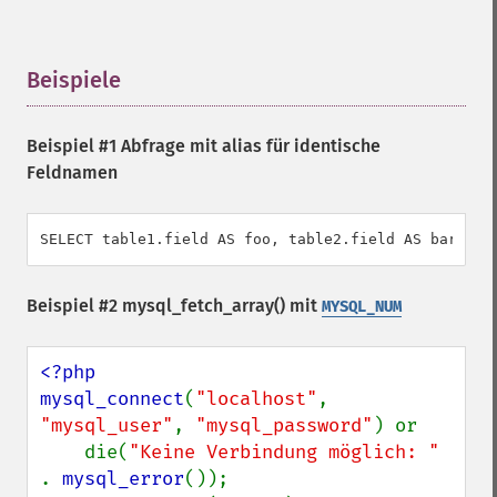
Beispiele
¶
Beispiel #1 Abfrage mit alias für identische
Feldnamen
SELECT table1.field AS foo, table2.field AS bar FRO
Beispiel #2
mysql_fetch_array()
mit
MYSQL_NUM
<?php

mysql_connect
(
"localhost"
, 
"mysql_user"
, 
"mysql_password"
) or

    die(
"Keine Verbindung möglich: " 
. 
mysql_error