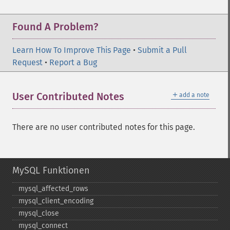
Found A Problem?
Learn How To Improve This Page
•
Submit a Pull
Request
•
Report a Bug
＋
User Contributed Notes
add a note
There are no user contributed notes for this page.
MySQL Funktionen
mysql_​affected_​rows
mysql_​client_​encoding
mysql_​close
mysql_​connect