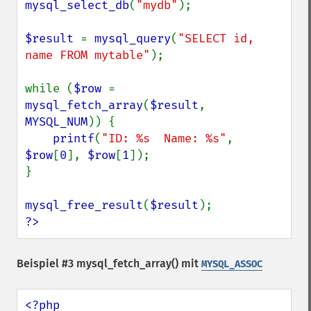
mysql_select_db
(
"mydb"
);

$result 
= 
mysql_query
(
"SELECT id, 
name FROM mytable"
);

while (
$row 
= 
mysql_fetch_array
(
$result
, 
MYSQL_NUM
)) {

printf
(
"ID: %s  Name: %s"
, 
$row
[
0
], 
$row
[
1
]);

}

mysql_free_result
(
$result
?>
Beispiel #3
mysql_fetch_array()
mit
MYSQL_ASSOC
<?php
