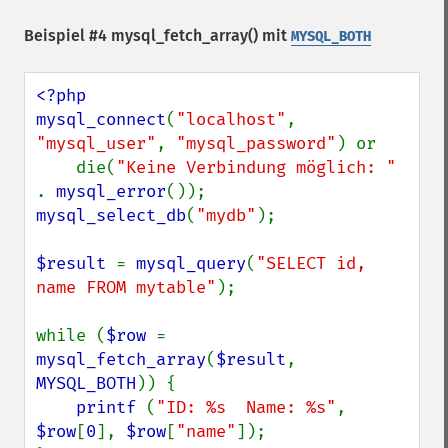
Beispiel #4
mysql_fetch_array()
mit
MYSQL_BOTH
<?php

mysql_connect
(
"localhost"
, 
"mysql_user"
, 
"mysql_password"
) or

    die(
"Keine Verbindung möglich: " 
. 
mysql_error
mysql_select_db
(
"mydb"
);

$result 
= 
mysql_query
(
"SELECT id, 
name FROM mytable"
);

while (
$row 
= 
mysql_fetch_array
(
$result
, 
MYSQL_BOTH
)) {

printf 
(
"ID: %s  Name: %s"
, 
$row
[
0
], 
$row
[
"name"
]);
