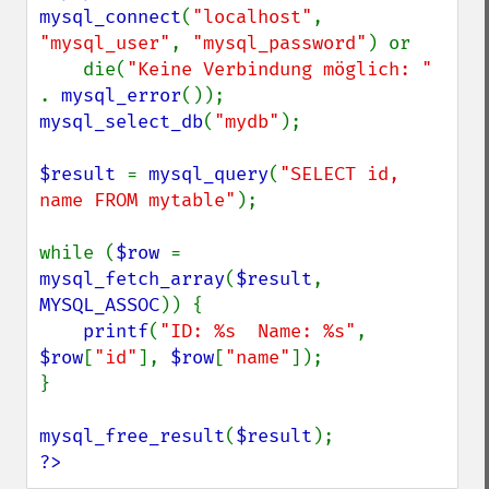
mysql_connect
(
"localhost"
, 
"mysql_user"
, 
"mysql_password"
) or

    die(
"Keine Verbindung möglich: " 
. 
mysql_error
mysql_select_db
(
"mydb"
);

$result 
= 
mysql_query
(
"SELECT id, 
name FROM mytable"
);

while (
$row 
= 
mysql_fetch_array
(
$result
, 
MYSQL_ASSOC
)) {

printf
(
"ID: %s  Name: %s"
, 
$row
[
"id"
], 
$row
[
"name"
]);

}

mysql_free_result
(
$result
?>