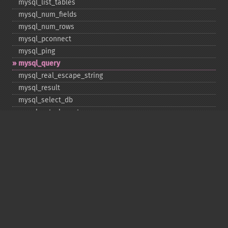
mysql_​list_​tables
mysql_​num_​fields
mysql_​num_​rows
mysql_​pconnect
mysql_​ping
mysql_​query
mysql_​real_​escape_​string
mysql_​result
mysql_​select_​db
mysql_​set_​charset
mysql_​stat
mysql_​tablename
mysql_​thread_​id
mysql_​unbuffered_​query
Copyright © 2001-2026 The PHP Documentation