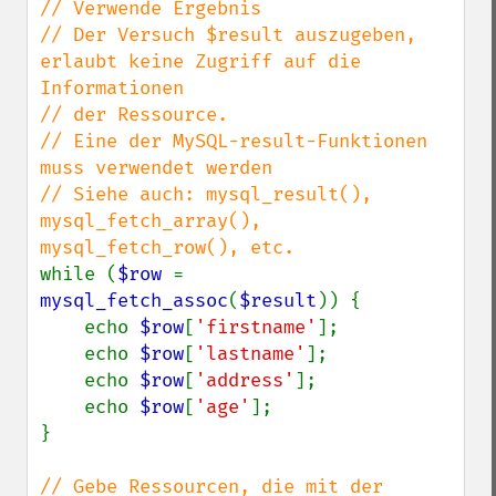
// Verwende Ergebnis

// Der Versuch $result auszugeben, 
erlaubt keine Zugriff auf die 
Informationen

// der Ressource.

// Eine der MySQL-result-Funktionen 
muss verwendet werden

// Siehe auch: mysql_result(), 
mysql_fetch_array(), 
while (
$row 
= 
mysql_fetch_assoc
(
$result
)) {

    echo 
$row
[
'firstname'
];

    echo 
$row
[
'lastname'
];

    echo 
$row
[
'address'
];

    echo 
$row
[
'age'
];

}

// Gebe Ressourcen, die mit der 