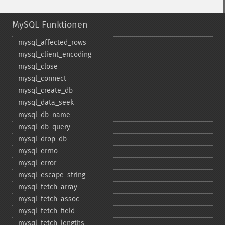
MySQL Funktionen
mysql_​affected_​rows
mysql_​client_​encoding
mysql_​close
mysql_​connect
mysql_​create_​db
mysql_​data_​seek
mysql_​db_​name
mysql_​db_​query
mysql_​drop_​db
mysql_​errno
mysql_​error
mysql_​escape_​string
mysql_​fetch_​array
mysql_​fetch_​assoc
mysql_​fetch_​field
mysql_​fetch_​lengths