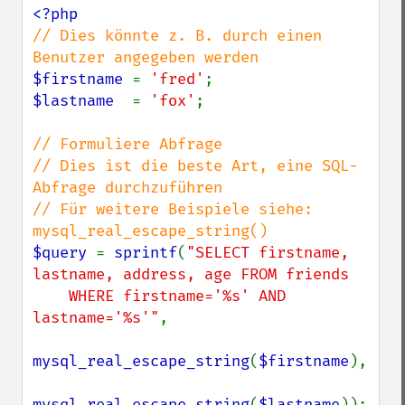
// Dies könnte z. B. durch einen 
$firstname 
= 
'fred'
$lastname  
= 
'fox'
;

// Formuliere Abfrage

// Dies ist die beste Art, eine SQL-
Abfrage durchzuführen

// Für weitere Beispiele siehe: 
$query 
= 
sprintf
(
"SELECT firstname, 
lastname, address, age FROM friends

    WHERE firstname='%s' AND 
lastname='%s'"
,

mysql_real_escape_string
(
$firstname
),

mysql_real_escape_string
(
$lastname
));
