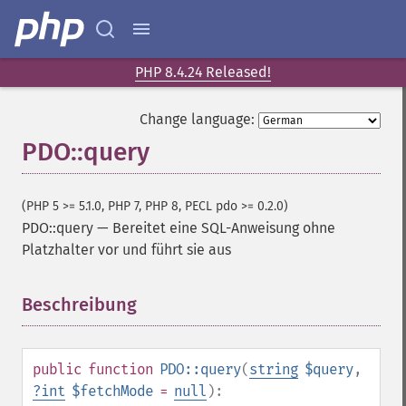
PHP 8.4.24 Released!
Change language:
PDO::query
(PHP 5 >= 5.1.0, PHP 7, PHP 8, PECL pdo >= 0.2.0)
PDO::query
—
Bereitet eine SQL-Anweisung ohne
Platzhalter vor und führt sie aus
Beschreibung
¶
public
function
PDO::query
(
string
$query
,
?
int
$fetchMode
=
null
):