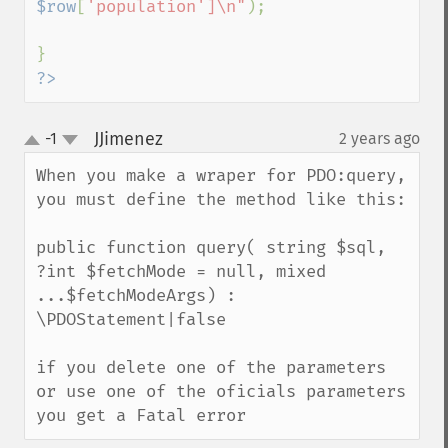
$row
[
'population']\n"
);

?>
JJimenez
-1
2 years ago
¶
up
down
When you make a wraper for PDO:query, 
you must define the method like this:

public function query( string $sql,  
?int $fetchMode = null, mixed 
...$fetchModeArgs) : 
\PDOStatement|false

if you delete one of the parameters 
or use one of the oficials parameters 
you get a Fatal error