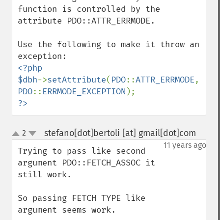
function is controlled by the 
attribute PDO::ATTR_ERRMODE.

Use the following to make it throw an 
<?php

$dbh
->
setAttribute
(
PDO
::
ATTR_ERRMODE
, 
PDO
::
ERRMODE_EXCEPTION
?>
stefano[dot]bertoli [at] gmail[dot]com
2
¶
up
down
11 years ago
Trying to pass like second 
argument PDO::FETCH_ASSOC it 
still work.

So passing FETCH TYPE like 
argument seems work.
