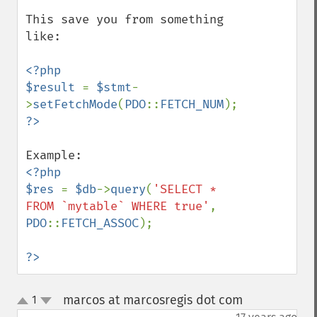
This save you from something 
like:

<?php

$result 
= 
$stmt
-
>
setFetchMode
(
PDO
::
FETCH_NUM
<?php

$res 
= 
$db
->
query
(
'SELECT * 
FROM `mytable` WHERE true'
, 
PDO
::
FETCH_ASSOC
);

?>
marcos at marcosregis dot com
1
¶
up
down