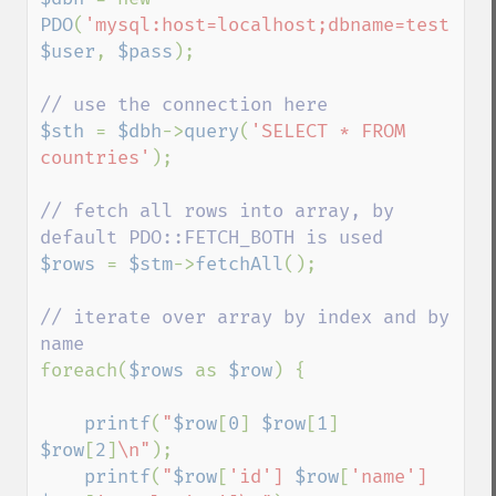
PDO
(
'mysql:host=localhost;dbname=test'
, 
$user
, 
$pass
);

$sth 
= 
$dbh
->
query
(
'SELECT * FROM 
countries'
);

// fetch all rows into array, by 
$rows 
= 
$stm
->
fetchAll
();

// iterate over array by index and by 
foreach(
$rows 
as 
$row
) {

printf
(
"
$row
[
0
]
$row
[
1
]
$row
[
2
]
\n"
);

printf
(
"
$row
[
'id'] 
$row
[
'name'] 