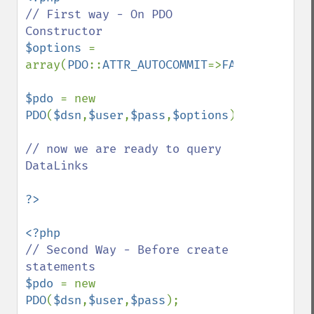
// First way - On PDO 
$options 
= 
array(
PDO
::
ATTR_AUTOCOMMIT
=>
FALSE
);

$pdo 
= new 
PDO
(
$dsn
,
$user
,
$pass
,
$options
);

// now we are ready to query 
DataLinks

// Second Way - Before create 
$pdo 
= new 
PDO
(
$dsn
,
$user
,
$pass
);
