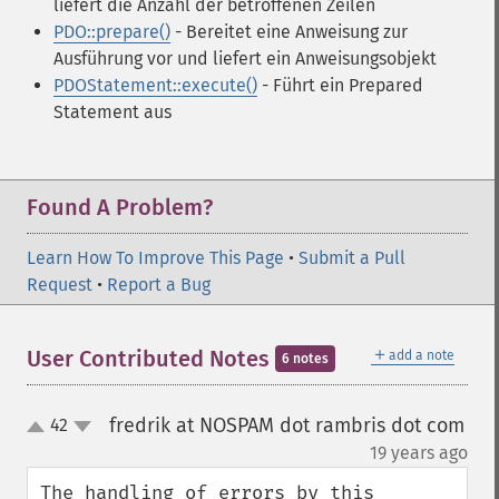
liefert die Anzahl der betroffenen Zeilen
PDO::prepare()
- Bereitet eine Anweisung zur
Ausführung vor und liefert ein Anweisungsobjekt
PDOStatement::execute()
- Führt ein Prepared
Statement aus
Found A Problem?
Learn How To Improve This Page
•
Submit a Pull
Request
•
Report a Bug
＋
User Contributed Notes
add a note
6 notes
fredrik at NOSPAM dot rambris dot com
42
up
down
¶
19 years ago
The handling of errors by this 