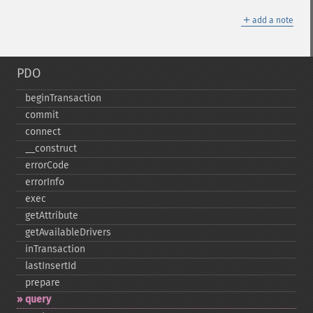
＋
add a note
PDO
beginTransaction
commit
connect
_​_​construct
errorCode
errorInfo
exec
getAttribute
getAvailableDrivers
inTransaction
lastInsertId
prepare
query