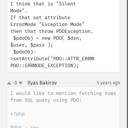
I think that is "Silent 
Mode".

If that set attribute 
ErrorMode "Exception Mode"

then that throw PDOException.

 $pdoObj = new PDO( $dsn, 
$user, $pass );

 $pdoObj-
>setAttribute("PDO::ATTR_ERRMODE", 
PDO::ERRMODE_EXCEPTION);
Ilyas Bakirov
-3
5 years ago
¶
up
down
I would like to mention fetching rows 
from SQL query using PDO:

<?php

$dbh 
= new 