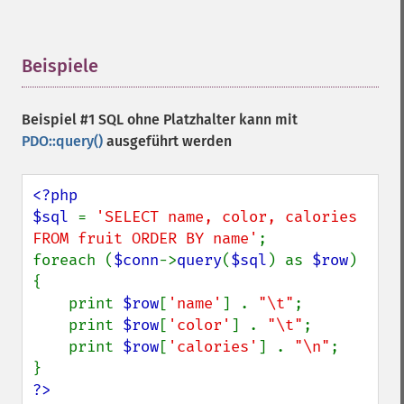
Beispiele
¶
Beispiel #1 SQL ohne Platzhalter kann mit
PDO::query()
ausgeführt werden
<?php

$sql 
= 
'SELECT name, color, calories 
FROM fruit ORDER BY name'
;

foreach (
$conn
->
query
(
$sql
) as 
$row
) 
{

    print 
$row
[
'name'
] . 
"\t"
;

    print 
$row
[
'color'
] . 
"\t"
;

    print 
$row
[
'calories'
] . 
"\n"
;

?>