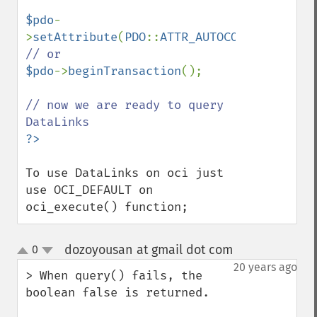
$pdo
-
>
setAttribute
(
PDO
::
ATTR_AUTOCOMMIT
,
FALSE
$pdo
->
beginTransaction
();

// now we are ready to query 
To use DataLinks on oci just 
use OCI_DEFAULT on 
oci_execute() function;
dozoyousan at gmail dot com
0
¶
up
down
20 years ago
> When query() fails, the 
boolean false is returned. 
