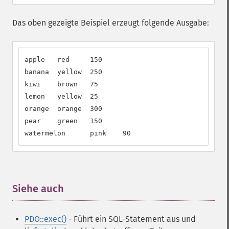
Das oben gezeigte Beispiel erzeugt folgende Ausgabe:
apple   red     150

banana  yellow  250

kiwi    brown   75

lemon   yellow  25

orange  orange  300

pear    green   150

watermelon      pink    90
Siehe auch
¶
PDO::exec()
- Führt ein SQL-Statement aus und