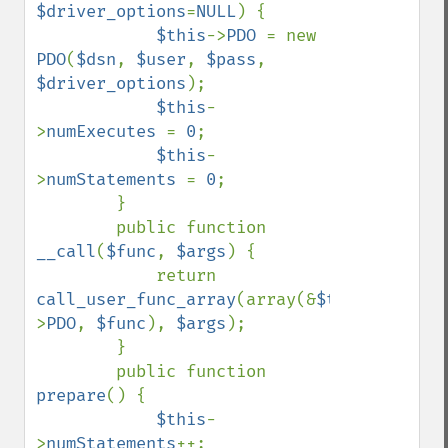
$driver_options
=
NULL
) {

$this
->
PDO 
= new 
PDO
(
$dsn
, 
$user
, 
$pass
, 
$driver_options
);

$this
-
>
numExecutes 
= 
0
;

$this
-
>
numStatements 
= 
0
;

        }

        public function 
__call
(
$func
, 
$args
) {

            return 
call_user_func_array
(array(&
$this
-
>
PDO
, 
$func
), 
$args
);

        }

        public function 
prepare
() {

$this
-
>
numStatements
++;
