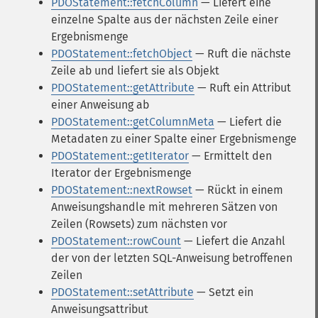
PDOStatement::fetchColumn
— Liefert eine
einzelne Spalte aus der nächsten Zeile einer
Ergebnismenge
PDOStatement::fetchObject
— Ruft die nächste
Zeile ab und liefert sie als Objekt
PDOStatement::getAttribute
— Ruft ein Attribut
einer Anweisung ab
PDOStatement::getColumnMeta
— Liefert die
Metadaten zu einer Spalte einer Ergebnismenge
PDOStatement::getIterator
— Ermittelt den
Iterator der Ergebnismenge
PDOStatement::nextRowset
— Rückt in einem
Anweisungshandle mit mehreren Sätzen von
Zeilen (Rowsets) zum nächsten vor
PDOStatement::rowCount
— Liefert die Anzahl
der von der letzten SQL-Anweisung betroffenen
Zeilen
PDOStatement::setAttribute
— Setzt ein
Anweisungsattribut