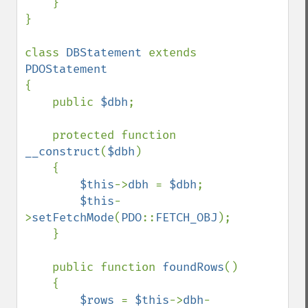
    }

}

class 
DBStatement 
extends 
{

    public 
$dbh
;

    protected function 
__construct
(
$dbh
)

    {

$this
->
dbh 
= 
$dbh
;

$this
-
>
setFetchMode
(
PDO
::
FETCH_OBJ
);

    }

    public function 
foundRows
()

    {

$rows 
= 
$this
->
dbh
-