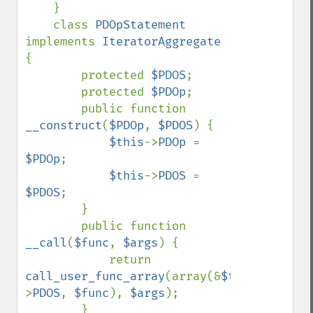
    }

    class 
PDOpStatement 
implements 
IteratorAggregate 
{

        protected 
$PDOS
;

        protected 
$PDOp
;

        public function 
__construct
(
$PDOp
, 
$PDOS
) {

$this
->
PDOp 
= 
$PDOp
;

$this
->
PDOS 
= 
$PDOS
;

        }

        public function 
__call
(
$func
, 
$args
) {

            return 
call_user_func_array
(array(&
$this
-
>
PDOS
, 
$func
), 
$args
);

        }
