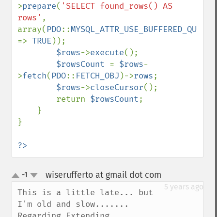
>
prepare
(
'SELECT found_rows() AS 
rows'
, 
array(
PDO
::
MYSQL_ATTR_USE_BUFFERED_QUERY 
=> 
TRUE
));

$rows
->
execute
();

$rowsCount 
= 
$rows
-
>
fetch
(
PDO
::
FETCH_OBJ
)->
rows
;

$rows
->
closeCursor
();

        return 
$rowsCount
;

    }

}

?>
wiserufferto at gmail dot com
-1
¶
up
down
5 years ago
This is a little late... but 
I'm old and slow.......

Regarding Extending 