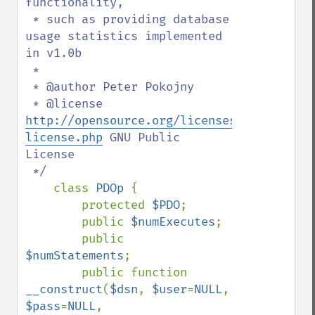
functionality,

 * such as providing database 
usage statistics implemented 
in v1.0b

 * 

 * @author Peter Pokojny

 * @license 
http://opensource.org/licenses/gpl-
license.php
 GNU Public 
License

 */

class 
PDOp 
{

        protected 
$PDO
;

        public 
$numExecutes
;

        public 
$numStatements
;

        public function 
__construct
(
$dsn
, 
$user
=
NULL
, 
$pass
=
NULL
, 