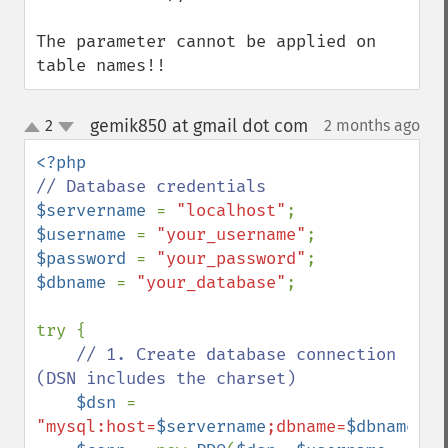
The parameter cannot be applied on 
table names!!
gemik850 at gmail dot com
2
2 months ago
¶
up
down
$servername 
= 
"localhost"
$username 
= 
"your_username"
$password 
= 
"your_password"
$dbname 
= 
"your_database"
;

try {

// 1. Create database connection 
(DSN includes the charset)

$dsn 
= 
"mysql:host=
$servername
;dbname=
$dbname
;ch