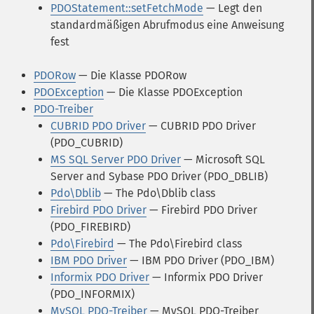
PDOStatement::setFetchMode
— Legt den
standardmäßigen Abrufmodus eine Anweisung
fest
PDORow
— Die Klasse PDORow
PDOException
— Die Klasse PDOException
PDO-Treiber
CUBRID PDO Driver
— CUBRID PDO Driver
(PDO_CUBRID)
MS SQL Server PDO Driver
— Microsoft SQL
Server and Sybase PDO Driver (PDO_DBLIB)
Pdo\Dblib
— The Pdo\Dblib class
Firebird PDO Driver
— Firebird PDO Driver
(PDO_FIREBIRD)
Pdo\Firebird
— The Pdo\Firebird class
IBM PDO Driver
— IBM PDO Driver (PDO_IBM)
Informix PDO Driver
— Informix PDO Driver
(PDO_INFORMIX)
MySQL PDO-Treiber
— MySQL PDO-Treiber