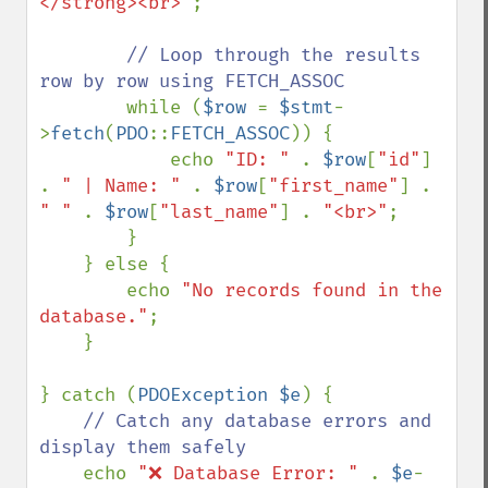
</strong><br>"
;

// Loop through the results 
row by row using FETCH_ASSOC

while (
$row 
= 
$stmt
-
>
fetch
(
PDO
::
FETCH_ASSOC
)) {

            echo 
"ID: " 
. 
$row
[
"id"
] 
. 
" | Name: " 
. 
$row
[
"first_name"
] . 
" " 
. 
$row
[
"last_name"
] . 
"<br>"
;

        }

    } else {

        echo 
"No records found in the 
database."
;

    }

} catch (
PDOException $e
) {

// Catch any database errors and 
display them safely

echo 
"❌ Database Error: " 
. 
$e
-