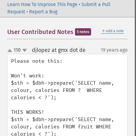
Learn How To Improve This Page
•
Submit a Pull
Request
•
Report a Bug
＋
User Contributed Notes
add a note
5 notes
djlopez at gmx dot de
110
19 years ago
¶
up
down
Please note this:

Won't work:

$sth = $dbh->prepare('SELECT name, 
colour, calories FROM ?  WHERE 
calories < ?');

THIS WORKS!

$sth = $dbh->prepare('SELECT name, 
colour, calories FROM fruit WHERE 
calories < ?');
