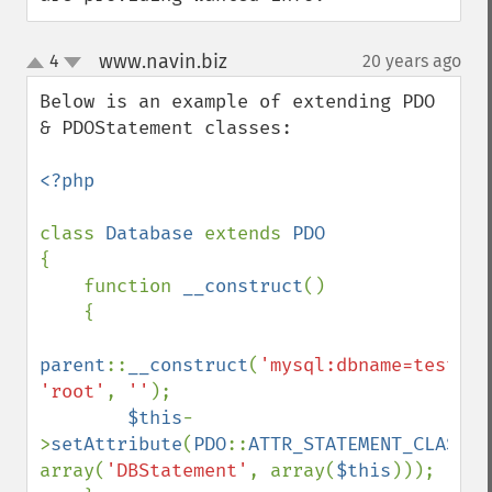
www.navin.biz
4
20 years ago
¶
up
down
Below is an example of extending PDO 
& PDOStatement classes:

<?php

class 
Database 
extends 
{

    function 
__construct
()

    {

parent
::
__construct
(
'mysql:dbname=test;ho
'root'
, 
''
);

$this
-
>
setAttribute
(
PDO
::
ATTR_STATEMENT_CLASS
, 
array(
'DBStatement'
, array(
$this
)));
