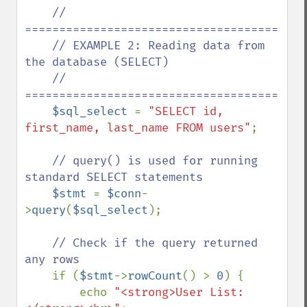
// 
==========================================
    // EXAMPLE 2: Reading data from 
the database (SELECT)

    // 
==========================================
$sql_select 
= 
"SELECT id, 
first_name, last_name FROM users"
;

// query() is used for running 
standard SELECT statements

$stmt 
= 
$conn
-
>
query
(
$sql_select
);

// Check if the query returned 
any rows

if (
$stmt
->
rowCount
() > 
0
) {

        echo 
"<strong>User List: