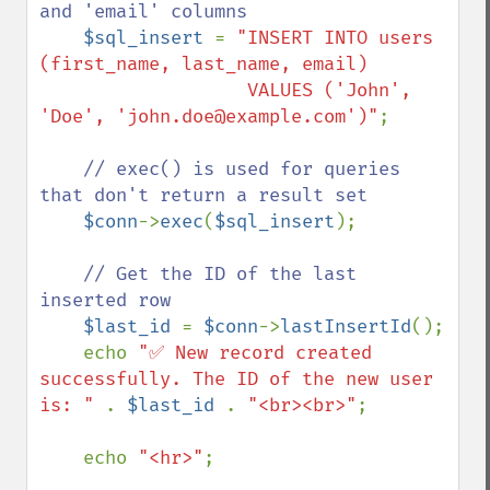
and 'email' columns

$sql_insert 
= 
"INSERT INTO users 
(first_name, last_name, email) 

                   VALUES ('John', 
'Doe', 'john.doe@example.com')"
;

// exec() is used for queries 
that don't return a result set

$conn
->
exec
(
$sql_insert
);

// Get the ID of the last 
inserted row

$last_id 
= 
$conn
->
lastInsertId
();

    echo 
"✅ New record created 
successfully. The ID of the new user 
is: " 
. 
$last_id 
. 
"<br><br>"
;

    echo 
"<hr>"
;
