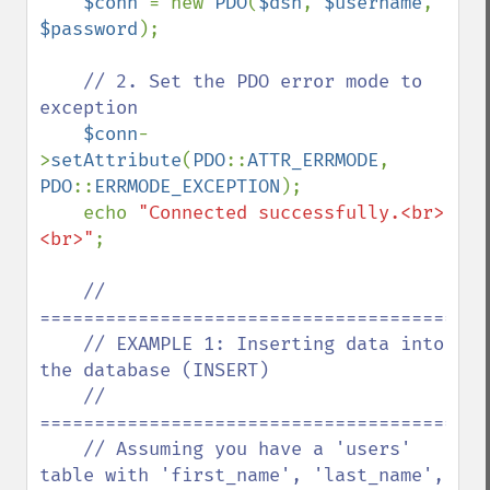
$conn 
= new 
PDO
(
$dsn
, 
$username
, 
$password
);

// 2. Set the PDO error mode to 
exception

$conn
-
>
setAttribute
(
PDO
::
ATTR_ERRMODE
, 
PDO
::
ERRMODE_EXCEPTION
);

    echo 
"Connected successfully.<br>
<br>"
;

// 
==========================================
    // EXAMPLE 1: Inserting data into 
the database (INSERT)

    // 
==========================================
    // Assuming you have a 'users' 
table with 'first_name', 'last_name', 