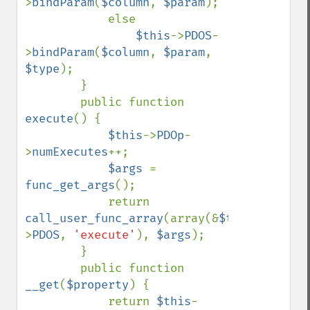
>
bindParam
(
$column
, 
$param
);

            else

$this
->
PDOS
-
>
bindParam
(
$column
, 
$param
, 
$type
);

        }

        public function 
execute
() {

$this
->
PDOp
-
>
numExecutes
++;

$args 
= 
func_get_args
();

            return 
call_user_func_array
(array(&
$this
-
>
PDOS
, 
'execute'
), 
$args
);

        }

        public function 
__get
(
$property
) {

            return 
$this
-