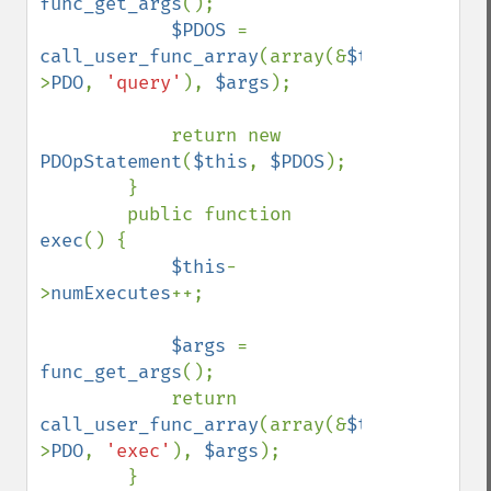
func_get_args
();

$PDOS 
= 
call_user_func_array
(array(&
$this
-
>
PDO
, 
'query'
), 
$args
);

            return new 
PDOpStatement
(
$this
, 
$PDOS
);

        }

        public function 
exec
() {

$this
-
>
numExecutes
++;

$args 
= 
func_get_args
();

            return 
call_user_func_array
(array(&
$this
-
>
PDO
, 
'exec'
), 
$args
);

        }
