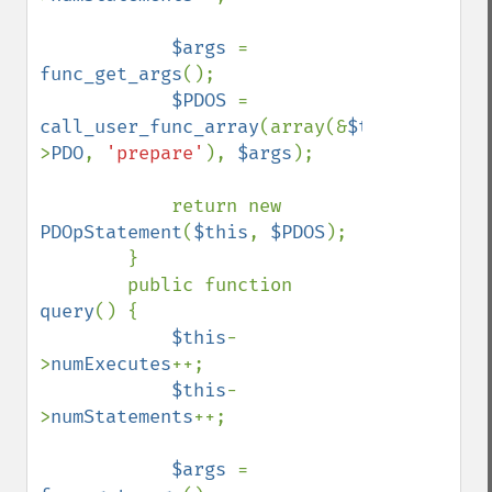
$args 
= 
func_get_args
();

$PDOS 
= 
call_user_func_array
(array(&
$this
-
>
PDO
, 
'prepare'
), 
$args
);

            return new 
PDOpStatement
(
$this
, 
$PDOS
);

        }

        public function 
query
() {

$this
-
>
numExecutes
++;

$this
-
>
numStatements
++;

$args 
= 