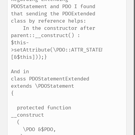
PDOStatement and PDO I found 
that sending the PDOExtended 
class by reference helps:

    In the constructor after 
parent::__construct() :

$this-
>setAttribute(\PDO::ATTR_STATEMENT_CLASS,
[&$this]));}

And in 

class PDOStatementExtended 
extends \PDOStatement

{

  protected function 
__construct

  (

    \PDO &$PDO,
