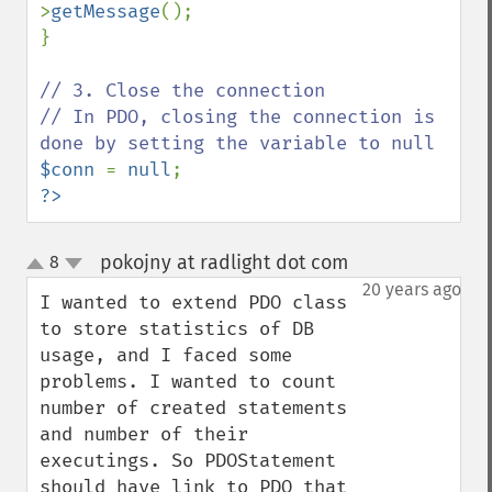
>
getMessage
();

}

// 3. Close the connection

// In PDO, closing the connection is 
$conn 
= 
null
?>
pokojny at radlight dot com
8
¶
up
down
20 years ago
I wanted to extend PDO class 
to store statistics of DB 
usage, and I faced some 
problems. I wanted to count 
number of created statements 
and number of their 
executings. So PDOStatement 
should have link to PDO that 