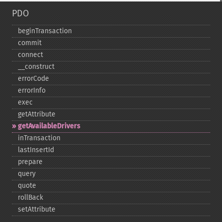
PDO
beginTransaction
commit
connect
_​_​construct
errorCode
errorInfo
exec
getAttribute
getAvailableDrivers
inTransaction
lastInsertId
prepare
query
quote
rollBack
setAttribute