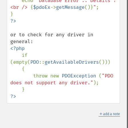
    echo 
"Database Error .. Details :
<br /> 
{
$pdoEx
->
getMessage
()}
"
;

or to check for any driver in 
<?php

if 
(empty(
PDO
::
getAvailableDrivers
()))

    {

        throw new 
PDOException 
(
"PDO 
does not support any driver."
);

?>
＋
add a note