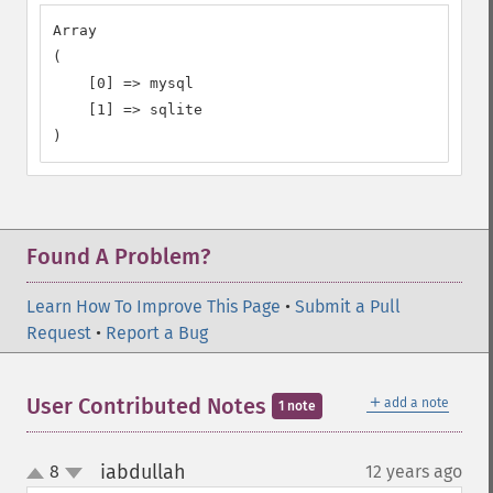
Array

(

    [0] => mysql

    [1] => sqlite

)
Found A Problem?
Learn How To Improve This Page
•
Submit a Pull
Request
•
Report a Bug
＋
User Contributed Notes
add a note
1 note
iabdullah
8
12 years ago
¶
up
down