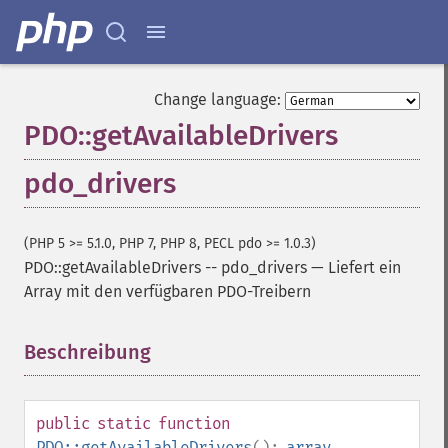
Change language:
PDO::getAvailableDrivers
pdo_drivers
(PHP 5 >= 5.1.0, PHP 7, PHP 8, PECL pdo >= 1.0.3)
PDO::getAvailableDrivers
--
pdo_drivers
—
Liefert ein
Array mit den verfügbaren PDO-Treibern
Beschreibung
¶
public
static
function
PDO::getAvailableDrivers
():
array