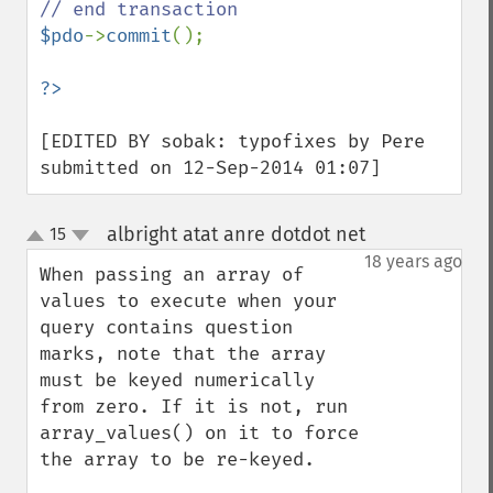
$pdo
->
commit
();

[EDITED BY sobak: typofixes by Pere 
submitted on 12-Sep-2014 01:07]
albright atat anre dotdot net
15
¶
up
down
18 years ago
When passing an array of 
values to execute when your 
query contains question 
marks, note that the array 
must be keyed numerically 
from zero. If it is not, run 
array_values() on it to force 
the array to be re-keyed.
