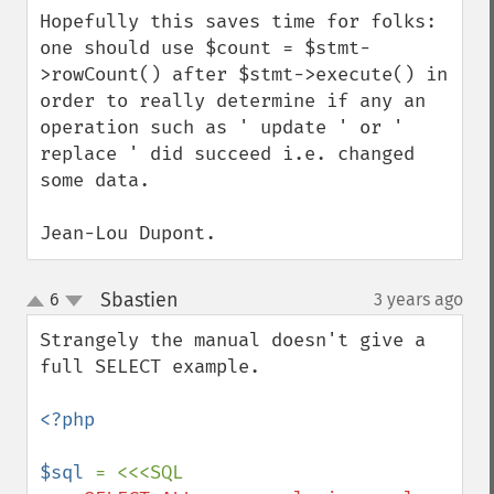
Hopefully this saves time for folks: 
one should use $count = $stmt-
>rowCount() after $stmt->execute() in 
order to really determine if any an 
operation such as ' update ' or ' 
replace ' did succeed i.e. changed 
some data.

Jean-Lou Dupont.
Sbastien
6
3 years ago
¶
up
down
Strangely the manual doesn't give a 
full SELECT example.

<?php

$sql 