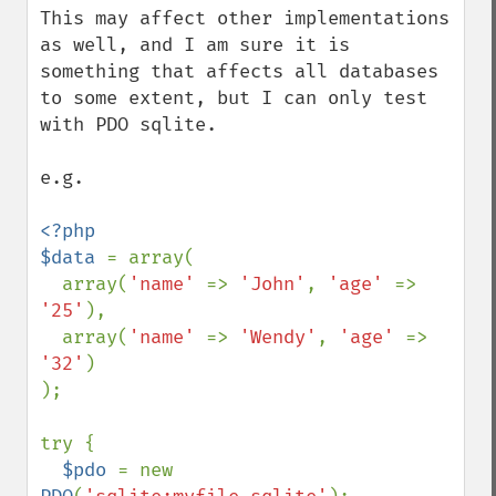
This may affect other implementations 
as well, and I am sure it is 
something that affects all databases 
to some extent, but I can only test 
with PDO sqlite.

e.g.

<?php

$data 
= array(

  array(
'name' 
=> 
'John'
, 
'age' 
=> 
'25'
),

  array(
'name' 
=> 
'Wendy'
, 
'age' 
=> 
'32'
)

);

try {

$pdo 
= new 