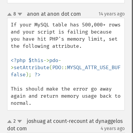
anon at anon dot com
8
14 years ago
¶
up
down
If your MySQL table has 500,000+ rows 
and your script is failing because 
you have hit PHP's memory limit, set 
the following attribute.

<?php $this
->
pdo
-
>
setAttribute
(
PDO
::
MYSQL_ATTR_USE_BUFFERE
false
); 
This should make the error go away 
again and return memory usage back to 
normal.
joshuag at count-recount at dynaggelos
2
up
down
dot com
4 years ago
¶