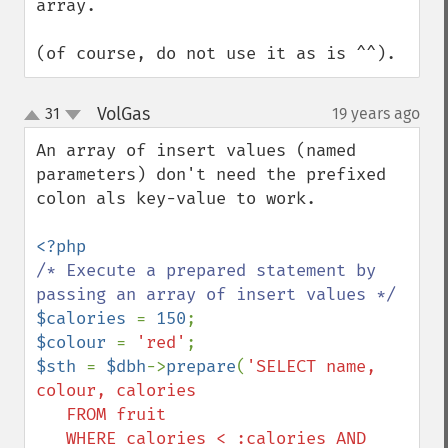
array.

(of course, do not use it as is ^^).
VolGas
31
19 years ago
¶
up
down
An array of insert values (named 
parameters) don't need the prefixed 
colon als key-value to work.

/* Execute a prepared statement by 
$calories 
= 
150
$colour 
= 
'red'
$sth 
= 
$dbh
->
prepare
(
'SELECT name, 
colour, calories

   FROM fruit

   WHERE calories < :calories AND 