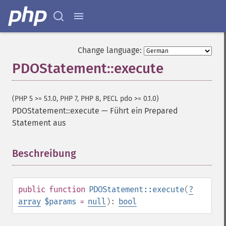
Change language:
PDOStatement::execute
(PHP 5 >= 5.1.0, PHP 7, PHP 8, PECL pdo >= 0.1.0)
PDOStatement::execute
—
Führt ein Prepared
Statement aus
Beschreibung
¶
public
function
PDOStatement::execute
(
?
array
$params
=
null
):
bool