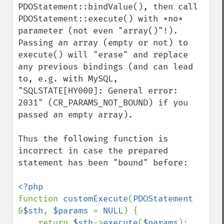
PDOStatement::bindValue(), then call 
PDOStatement::execute() with *no* 
parameter (not even "array()"!).

Passing an array (empty or not) to 
execute() will "erase" and replace 
any previous bindings (and can lead 
to, e.g. with MySQL, 
"SQLSTATE[HY000]: General error: 
2031" (CR_PARAMS_NOT_BOUND) if you 
passed an empty array).

Thus the following function is 
incorrect in case the prepared 
statement has been "bound" before:

function 
customExecute
(
PDOStatement 
&
$sth
, 
$params 
= 
NULL
) {

    return 
$sth
->
execute
(
$params
);
