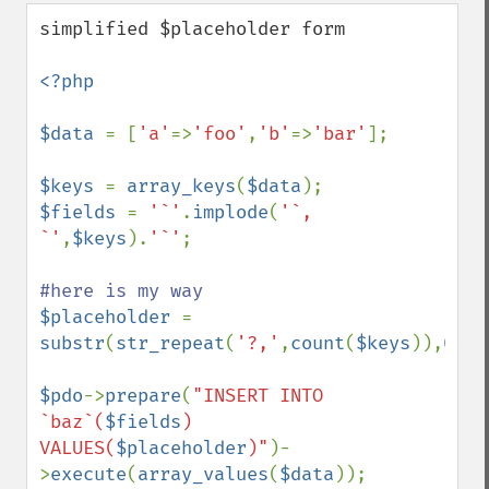
down
simplified $placeholder form 

<?php

$data 
= [
'a'
=>
'foo'
,
'b'
=>
'bar'
];

$keys 
= 
array_keys
(
$data
$fields 
= 
'`'
.
implode
(
'`, 
`'
,
$keys
).
'`'
;

$placeholder 
= 
substr
(
str_repeat
(
'?,'
,
count
(
$keys
)),
0
,-
1
$pdo
->
prepare
(
"INSERT INTO 
`baz`(
$fields
) 
VALUES(
$placeholder
)"
)-
>
execute
(
array_values
(
$data
));