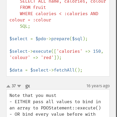
    SELECT ALL name, calories, colour

    FROM fruit

    WHERE calories < :calories AND 
    SQL;

$select 
= 
$pdo
->
prepare
(
$sql
);

$select
->
execute
([
'calories' 
=> 
150
, 
'colour' 
=> 
'red'
]);

$data 
= 
$select
->
fetchAll
();
gx
37
16 years ago
¶
up
down
Note that you must

- EITHER pass all values to bind in 
an array to PDOStatement::execute()

- OR bind every value before with 