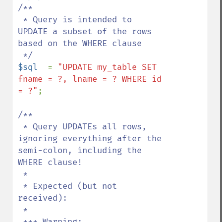
/**

 * Query is intended to 
UPDATE a subset of the rows 
based on the WHERE clause

$sql  
= 
"UPDATE my_table SET 
fname = ?, lname = ? WHERE id 
= ?"
;

/**

 * Query UPDATEs all rows, 
ignoring everything after the 
semi-colon, including the 
WHERE clause!

 * 

 * Expected (but not 
received):

 *

 *** Warning:  
