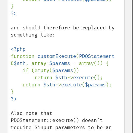
and should therefore be replaced by 
something like:

function 
customExecute
(
PDOStatement 
&
$sth
, array 
$params 
= array()) {

    if (empty(
$params
))

        return 
$sth
->
execute
();

    return 
$sth
->
execute
(
$params
);

Also note that 
PDOStatement::execute() doesn't 
require $input_parameters to be an 