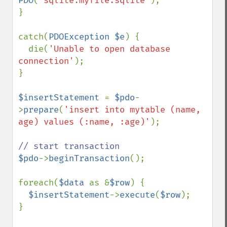
PDO
(
'sqlite:myfile.sqlite'
);

}

catch(
PDOException $e
) {

  die(
'Unable to open database 
connection'
);

}

$insertStatement 
= 
$pdo
-
>
prepare
(
'insert into mytable (name, 
age) values (:name, :age)'
);

$pdo
->
beginTransaction
();

foreach(
$data 
as &
$row
) {

$insertStatement
->
execute
(
$row
);

}
