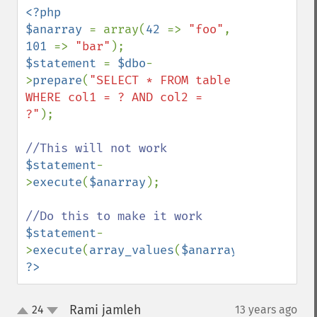
<?php

$anarray 
= array(
42 
=> 
"foo"
, 
101 
=> 
"bar"
$statement 
= 
$dbo
-
>
prepare
(
"SELECT * FROM table 
WHERE col1 = ? AND col2 = 
?"
);

$statement
-
>
execute
(
$anarray
);

$statement
-
>
execute
(
array_values
(
$anarray
?>
Rami jamleh
24
13 years ago
¶
up