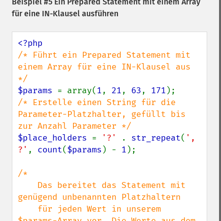
Beispiel #5 Ein Prepared Statement mit einem Array
für eine IN-Klausel ausführen
/* Führt ein Prepared Statement mit 
einem Array für eine IN-Klausel aus 
$params 
= array(
1
, 
21
, 
63
, 
171
/* Erstelle einen String für die 
Parameter-Platzhalter, gefüllt bis 
$place_holders 
= 
'?' 
. 
str_repeat
(
', 
?'
, 
count
(
$params
) - 
1
);

/*

    Das bereitet das Statement mit 
genügend unbenannten Platzhaltern

    für jeden Wert in unserem 
$params-Array vor. Die Werte aus dem
