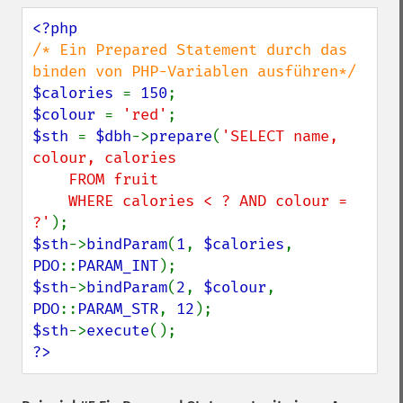
/* Ein Prepared Statement durch das 
$calories 
= 
150
$colour 
= 
'red'
$sth 
= 
$dbh
->
prepare
(
'SELECT name, 
colour, calories

    FROM fruit

    WHERE calories < ? AND colour = 
?'
$sth
->
bindParam
(
1
, 
$calories
, 
PDO
::
PARAM_INT
$sth
->
bindParam
(
2
, 
$colour
, 
PDO
::
PARAM_STR
, 
12
$sth
->
execute
?>