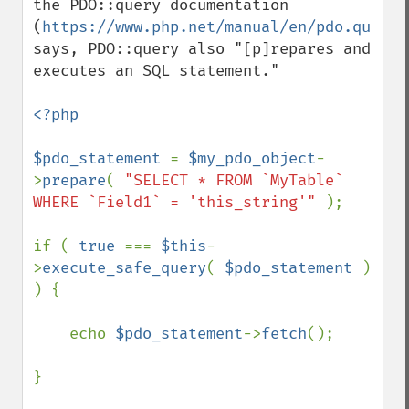
the PDO::query documentation 
(
https://www.php.net/manual/en/pdo.query.
says, PDO::query also "[p]repares and 
executes an SQL statement."

<?php

$pdo_statement 
= 
$my_pdo_object
-
>
prepare
( 
"SELECT * FROM `MyTable` 
WHERE `Field1` = 'this_string'" 
);

if ( 
true 
=== 
$this
-
>
execute_safe_query
( 
$pdo_statement 
) 
) {

    echo 
$pdo_statement
->
fetch
();

}
