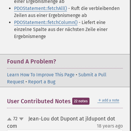
einer Ergebnismenge ab
PDOStatement::fetchAll()
- Ruft die verbleibenden
Zeilen aus einer Ergebnismenge ab
PDOStatement::fetchColumn()
- Liefert eine
einzelne Spalte aus der nächsten Zeile einer
Ergebnismenge
Found A Problem?
Learn How To Improve This Page
•
Submit a Pull
Request
•
Report a Bug
＋
User Contributed Notes
add a note
22 notes
Jean-Lou dot Dupont at jldupont dot
72
up
down
com
18 years ago
¶