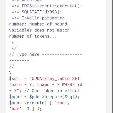
 *** PDOStatement::execute(): 

 *** SQLSTATE[HY093]: 

 *** Invalid parameter 
number: number of bound 
variables does not match 
number of tokens...

 *

 */ 

// Typo here ----------------
-------- |

//                                    
$sql  
= 
"UPDATE my_table SET 
fname = ?; lname = ? WHERE id 
= ?"
; 
$pdos 
= 
$pdo
->
prepare
(
$sql
$pdos
->
execute
( [ 
'foo'
, 
'bar'
, 
3 
] );                           