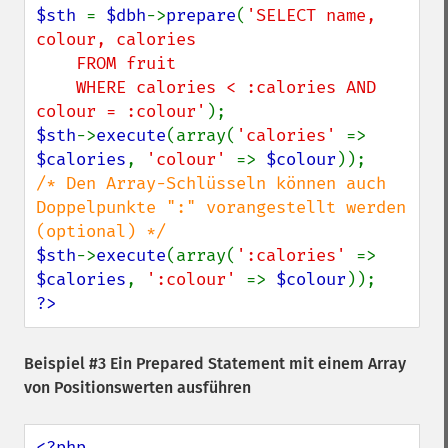
$sth 
= 
$dbh
->
prepare
(
'SELECT name, 
colour, calories

    FROM fruit

    WHERE calories < :calories AND 
colour = :colour'
$sth
->
execute
(array(
'calories' 
=> 
$calories
, 
'colour' 
=> 
$colour
/* Den Array-Schlüsseln können auch 
Doppelpunkte ":" vorangestellt werden 
$sth
->
execute
(array(
':calories' 
=> 
$calories
, 
':colour' 
=> 
$colour
?>
Beispiel #3 Ein Prepared Statement mit einem Array
von Positionswerten ausführen