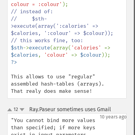
colour = :colour'
// instead of:

//     $sth-
>execute(array(':calories' => 
$calories, ':colour' => $colour));

$sth
->
execute
(array(
'calories' 
=> 
$calories
, 
'colour' 
=> 
$colour
This allows to use "regular" 
assembled hash-tables (arrays).

That realy does make sense!
Ray.Paseur sometimes uses Gmail
12
¶
up
down
10 years ago
"You cannot bind more values 
than specified; if more keys 
exist in input_parameters 